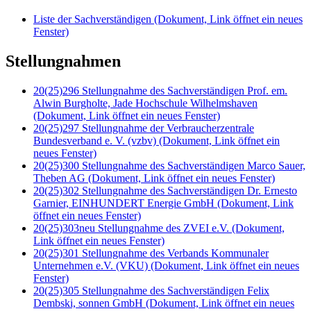
Liste der Sachverständigen
(Dokument, Link öffnet ein neues
Fenster)
Stellungnahmen
20(25)296 Stellungnahme des Sachverständigen Prof. em.
Alwin Burgholte, Jade Hochschule Wilhelmshaven
(Dokument, Link öffnet ein neues Fenster)
20(25)297 Stellungnahme der Verbraucherzentrale
Bundesverband e. V. (vzbv)
(Dokument, Link öffnet ein
neues Fenster)
20(25)300 Stellungnahme des Sachverständigen Marco Sauer,
Theben AG
(Dokument, Link öffnet ein neues Fenster)
20(25)302 Stellungnahme des Sachverständigen Dr. Ernesto
Garnier, EINHUNDERT Energie GmbH
(Dokument, Link
öffnet ein neues Fenster)
20(25)303neu Stellungnahme des ZVEI e.V.
(Dokument,
Link öffnet ein neues Fenster)
20(25)301 Stellungnahme des Verbands Kommunaler
Unternehmen e.V. (VKU)
(Dokument, Link öffnet ein neues
Fenster)
20(25)305 Stellungnahme des Sachverständigen Felix
Dembski, sonnen GmbH
(Dokument, Link öffnet ein neues