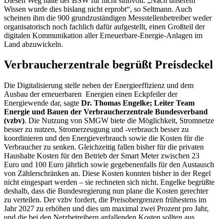
Diesen Weg halte der BSW für nicht sinnvoll. „Nach unserem
Wissen wurde dies bislang nicht erprobt“, so Seltmann. Auch
scheinen ihm die 900 grundzuständigen Messstellenbetreiber weder
organisatorisch noch fachlich dafür aufgestellt, einen Großteil der
digitalen Kommunikation aller Erneuerbare-Energie-Anlagen im
Land abzuwickeln.
Verbraucherzentrale begrüßt Preisdeckel
Die Digitalisierung stelle neben der Energieeffizienz und dem
Ausbau der erneuerbaren Energien einen Eckpfeiler der
Energiewende dar, sagte
Dr.
Thomas Engelke; Leiter Team
Energie und Bauen der Verbraucherzentrale Bundesverband
(vzbv)
. Die Nutzung von SMGW biete die Möglichkeit, Stromnetze
besser zu nutzen, Stromerzeugung und -verbrauch besser zu
koordinieren und den Energieverbrauch sowie die Kosten für die
Verbraucher zu senken. Gleichzeitig fallen bisher für die privaten
Haushalte Kosten für den Betrieb der
Smart Meter
zwischen 23
Euro und 100 Euro jährlich sowie gegebenenfalls für den Austausch
von Zählerschränken an. Diese Kosten konnten bisher in der Regel
nicht eingespart werden – sie rechneten sich nicht. Engelke begrüßte
deshalb, dass die Bundesregierung nun plane die Kosten gerechter
zu verteilen. Der vzbv fordert, die Preisobergrenzen frühestens im
Jahr 2027 zu erhöhen und dies um maximal zwei Prozent pro Jahr,
und die bei den Netzbetreibern anfallenden Kosten sollten aus