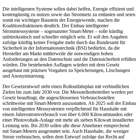
Die intelligenten Systeme sollen dabei helfen, Energie effizient und
kostengünstig zu nutzen sowie das Stromnetz zu entlasten und seien
somit ein wichtiger Baustein der Energiewende, machen die
Koalitionsfraktionen deutlich. Der Einbau intelligenter
Strommesssysteme – sogenannter Smart-Meter – solle künftig
unbürokratisch und schneller möglich sein. Er soll den Angaben
zufolge künftig keiner Freigabe mehr durch das Bundesamt für
Sicherheit in der Informationstechnik (BSI) bedürfen, da die
Hersteller am Markt mittlerweile die notwendigen hohen
Anforderungen an den Datenschutz und die Datensicherheit erfüllen
würden. Die bestehenden Auflagen würden mit dem Gesetz
ausgebaut mit präzisen Vorgaben zu Speicherungen, Löschungen
und Anonymisierung.
Der Gesetzentwurf sieht einen Rolloutfahrplan mit verbindlichen
Zielen bis zum Jahr 2030 vor. Die Messstellenbetreiber werden per
Gesetz beauftragt, die angeschlossenen Verbrauchsstellen
schrittweise mit Smart-Metern auszustatten. Ab 2025 soll der Einbau
von intelligenten Messsystemen verpflichtend für Haushalte mit
einem Jahresstromverbrauch von über 6.000 Kilowattstunden oder
einer Photovoltaik-Anlage mit mehr als sieben Kilowatt installierter
Leistung sein. Bis 2030 sollen alle diese Abnehmer entsprechend
mit Smart-Metern ausgestattet sein. Auch Haushalte, die weniger
Strom verbrauchen, sollen dem Entwurf zufolge das Recht auf