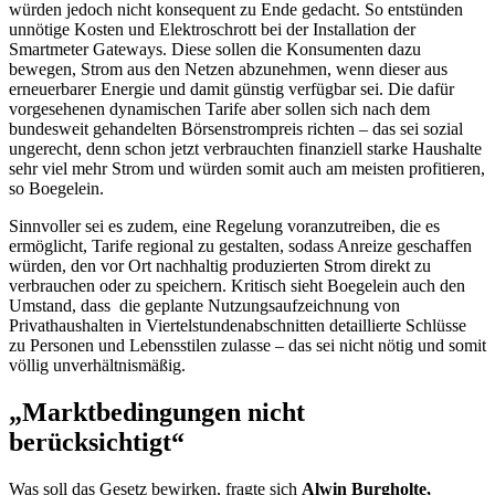
würden jedoch nicht konsequent zu Ende gedacht. So entstünden
unnötige Kosten und Elektroschrott bei der Installation der
Smartmeter Gateways
. Diese sollen die Konsumenten dazu
bewegen, Strom aus den Netzen abzunehmen, wenn dieser aus
erneuerbarer Energie und damit günstig verfügbar sei. Die dafür
vorgesehenen dynamischen Tarife aber sollen sich nach dem
bundesweit gehandelten Börsenstrompreis richten – das sei sozial
ungerecht, denn schon jetzt verbrauchten finanziell starke Haushalte
sehr viel mehr Strom und würden somit auch am meisten profitieren,
so Boegelein.
Sinnvoller sei es zudem, eine Regelung voranzutreiben, die es
ermöglicht, Tarife regional zu gestalten, sodass Anreize geschaffen
würden, den vor Ort nachhaltig produzierten Strom direkt zu
verbrauchen oder zu speichern. Kritisch sieht Boegelein auch den
Umstand, dass die geplante Nutzungsaufzeichnung von
Privathaushalten in Viertelstundenabschnitten detaillierte Schlüsse
zu Personen und Lebensstilen zulasse – das sei nicht nötig und somit
völlig unverhältnismäßig.
„Marktbedingungen nicht
berücksichtigt“
Was soll das Gesetz bewirken, fragte sich
Alwin Burgholte,