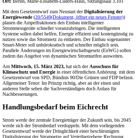
Ort:
Berlin, Marie-Elisabeth-Lüders-Haus, Sitzungssaal 3.101
Mit dem Gesetzentwurf zum Neustart der
Digitalisierung der
Energiewende
(
20/5549
(Dokument, öffnet ein neues Fenster)
)
planen die Ampelfraktionen den Einbau intelligenter
Strommessgeräte schneller voranzubringen. Die intelligenten
Systeme sollen dabei helfen, Energie effizient und kostengünstig zu
nutzen sowie das Stromnetz zu entlasten. Der Einbau sogenannter
Smart-Meter soll unbürokratisch und schneller möglich sein.
Parallele Änderungen im Energiewirtschaftsgesetz (EnWG) sollen
zudem das Angebot von dynamischen Stromtarifen ausweiten.
Am
Mittwoch, 15. März 2023,
hat sich der
Ausschuss für
Klimaschutz und Energie
in einer öffentlichen Anhörung mit dem
Gesetzentwurf von SPD, Bündnis 90/Die Grünen und FDP befasst.
Allgemeiner Tenor: Im Prinzip richtig, aber an der einen und
anderen Stelle sehen die Sachverständigen doch Anlass für
Nachbesserungen.
Handlungsbedarf beim Eichrecht
Strom werde der zentrale Energieträger der Zukunft sein, bis 2045
werde sich der Strombedarf verdoppeln. Mit dem vorliegenden
Gesetzentwurf werde der Dringlichkeit einer beschleunigten
Digitalisierung der Stromnetze auf Verteilnetzebene Rechnung