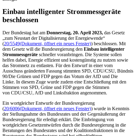
Einbau intelligenter Strom­messgeräte
beschlossen
Der Bundestag hat am
Donnerstag, 20. April 2023,
das Gesetz
„zum Neustart der Digitalisierung der Energiewende“
(
20/5549
(Dokument, öffnet ein neues Fenster)
) beschlossen. Mit
dem Gesetz will die Bundesregierung den
Einbau intelligenter
Strommessgeräte
schneller voranbringen. Die Systeme sollen
helfen dabei, Energie effizient und kostengünstig zu nutzen sowie
das Stromnetz zu entlasten. Für den Entwurf in einer vom
Ausschuss geänderten Fassung stimmten SPD, CDU/CSU, Bündnis
90/Die Grünen und FDP gegen das Votum der AfD und Die
Linke. In diesem Zuge wurde zudem eine Entschließung mit den
Stimmen von SPD, Grüne und FDP gegen die Stimmen
von CDU/CSU, AfD und Linksfraktion angenommen.
Ein wortgleicher Entwurfe der Bundesregierung
(
20/6006
(Dokument, öffnet ein neues Fenster)
) wurde in Kenntnis
der Stellungnahme des Bundesrates und der Gegenäußerung der
Bundesregierung für erledigt erklärt. Die Einbringung von
wortgleichen Gesetzentwürfen durch die Bundesregierung in die
Beratungen des Bundesrates und der Koalitionsfraktionen in die
Beratungen des Bundestages wird bei eilbedürftigen