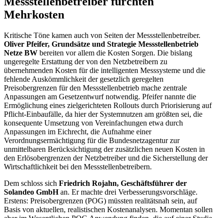
Messstellenbetreiber fürchten
Mehrkosten
Kritische Töne kamen auch von Seiten der Messstellenbetreiber.
Oliver Pfeifer, Grundsätze und Strategie Messstellenbetrieb
Netze BW
bereiten vor allem die Kosten Sorgen. Die bislang
ungeregelte Erstattung der von den Netzbetreibern zu
übernehmenden Kosten für die intelligenten Messsysteme und die
fehlende Auskömmlichkeit der gesetzlich geregelten
Preisobergrenzen für den Messstellenbetrieb mache zentrale
Anpassungen am Gesetzentwurf notwendig. Pfeifer nannte die
Ermöglichung eines zielgerichteten Rollouts durch Priorisierung auf
Pflicht-Einbaufälle, da hier der Systemnutzen am größten sei, die
konsequente Umsetzung von Vereinfachungen etwa durch
Anpassungen im Eichrecht, die Aufnahme einer
Verordnungsermächtigung für die Bundesnetzagentur zur
unmittelbaren Berücksichtigung der zusätzlichen neuen Kosten in
den Erlösobergrenzen der Netzbetreiber und die Sicherstellung der
Wirtschaftlichkeit bei den Messstellenbetreibern.
Dem schloss sich
Friedrich Rojahn, Geschäftsführer der
Solandeo GmbH
an. Er machte drei Verbesserungsvorschläge.
Erstens: Preisobergrenzen (POG) müssten realitätsnah sein, auf
Basis von aktuellen, realistischen Kostenanalysen. Momentan sollen