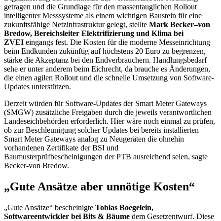
getragen und die Grundlage für den massentauglichen
Rollout
intelligenter Messsysteme als einem wichtigen Baustein für eine
zukunftsfähige Netzinfrastruktur gelegt, stellte
Mark Becker–von
Bredow, Bereichsleiter Elektrifizierung und Klima bei
ZVEI
eingangs fest. Die Kosten für die moderne Messeinrichtung
beim Endkunden zukünftig auf höchstens 20 Euro zu begrenzen,
stärke die Akzeptanz bei den Endverbrauchern. Handlungsbedarf
sehe er unter anderem beim Eichrecht, da brauche es Änderungen,
die einen agilen
Rollout
und die schnelle Umsetzung von
Software-
Updates
unterstützen.
Derzeit würden für
Software-Updates
der
Smart Meter Gateways
(SMGW)
zusätzliche Freigaben durch die jeweils verantwortlichen
Landeseichbehörden erforderlich. Hier wäre noch einmal zu prüfen,
ob zur Beschleunigung solcher
Updates
bei bereits installierten
Smart Meter Gateways
analog zu Neugeräten die ohnehin
vorhandenen Zertifikate der BSI und
Baumusterprüfbescheinigungen der PTB ausreichend seien, sagte
Becker-von Bredow.
„Gute Ansätze aber unnötige Kosten“
„Gute Ansätze“ bescheinigte
Tobias Boegelein,
Softwareentwickler bei Bits & Bäume
dem Gesetzentwurf. Diese