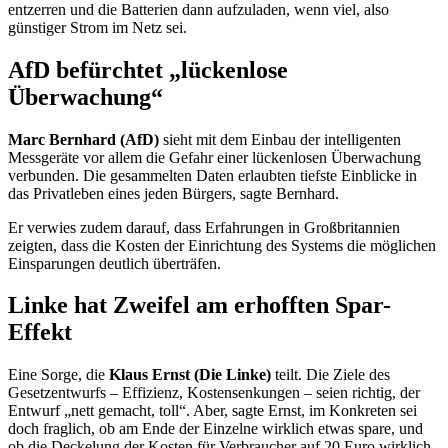
entzerren und die Batterien dann aufzuladen, wenn viel, also
günstiger Strom im Netz sei.
AfD befürchtet „lückenlose
Überwachung“
Marc Bernhard (AfD)
sieht mit dem Einbau der intelligenten
Messgeräte vor allem die Gefahr einer lückenlosen Überwachung
verbunden. Die gesammelten Daten erlaubten tiefste Einblicke in
das Privatleben eines jeden Bürgers, sagte Bernhard.
Er verwies zudem darauf, dass Erfahrungen in Großbritannien
zeigten, dass die Kosten der Einrichtung des Systems die möglichen
Einsparungen deutlich überträfen.
Linke hat Zweifel am erhofften Spar-
Effekt
Eine Sorge, die
Klaus Ernst (Die Linke)
teilt. Die Ziele des
Gesetzentwurfs – Effizienz, Kostensenkungen – seien richtig, der
Entwurf „nett gemacht, toll“. Aber, sagte Ernst, im Konkreten sei
doch fraglich, ob am Ende der Einzelne wirklich etwas spare, und
ob die Deckelung der Kosten für Verbraucher auf 20 Euro wirklich