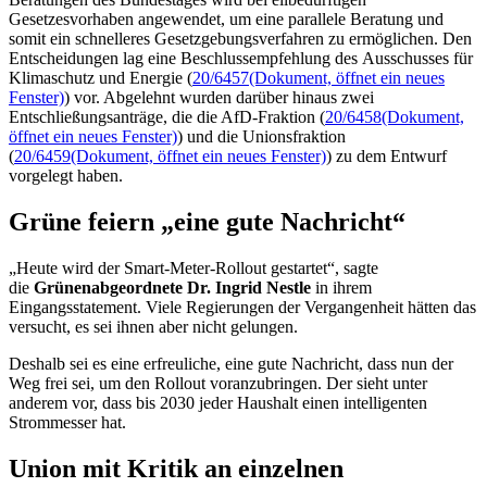
Gesetzesvorhaben angewendet, um eine parallele Beratung und
somit ein schnelleres Gesetzgebungsverfahren zu ermöglichen. Den
Entscheidungen lag eine Beschlussempfehlung des Ausschusses für
Klimaschutz und Energie (
20/6457
(Dokument, öffnet ein neues
Fenster)
) vor. Abgelehnt wurden darüber hinaus zwei
Entschließungsanträge, die die AfD-Fraktion (
20/6458
(Dokument,
öffnet ein neues Fenster)
) und die Unionsfraktion
(
20/6459
(Dokument, öffnet ein neues Fenster)
) zu dem Entwurf
vorgelegt haben.
Grüne feiern „eine gute Nachricht“
„Heute wird der
Smart-Meter-Rollout
gestartet“, sagte
die
Grünenabgeordnete Dr.
Ingrid Nestle
in ihrem
Eingangsstatement. Viele Regierungen der Vergangenheit hätten das
versucht, es sei ihnen aber nicht gelungen.
Deshalb sei es eine erfreuliche, eine gute Nachricht, dass nun der
Weg frei sei, um den
Rollout
voranzubringen. Der sieht unter
anderem vor, dass bis 2030 jeder Haushalt einen intelligenten
Strommesser hat.
Union mit Kritik an einzelnen