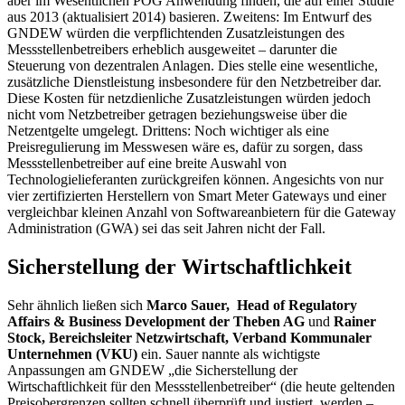
aber im Wesentlichen POG Anwendung finden, die auf einer Studie
aus 2013 (aktualisiert 2014) basieren. Zweitens: Im Entwurf des
GNDEW würden die verpflichtenden Zusatzleistungen des
Messstellenbetreibers erheblich ausgeweitet – darunter die
Steuerung von dezentralen Anlagen. Dies stelle eine wesentliche,
zusätzliche Dienstleistung insbesondere für den Netzbetreiber dar.
Diese Kosten für netzdienliche Zusatzleistungen würden jedoch
nicht vom Netzbetreiber getragen beziehungsweise über die
Netzentgelte umgelegt. Drittens: Noch wichtiger als eine
Preisregulierung im Messwesen wäre es, dafür zu sorgen, dass
Messstellenbetreiber auf eine breite Auswahl von
Technologielieferanten zurückgreifen können. Angesichts von nur
vier zertifizierten Herstellern von
Smart Meter Gateways
und einer
vergleichbar kleinen Anzahl von Softwareanbietern für die
Gateway
Administration (GWA)
sei das seit Jahren nicht der Fall.
Sicherstellung der Wirtschaftlichkeit
Sehr ähnlich ließen sich
Marco Sauer, Head of Regulatory
Affairs & Business Development der Theben AG
und
Rainer
Stock, Bereichsleiter Netzwirtschaft, Verband Kommunaler
Unternehmen (VKU)
ein. Sauer nannte als wichtigste
Anpassungen am GNDEW „die Sicherstellung der
Wirtschaftlichkeit für den Messstellenbetreiber“ (die heute geltenden
Preisobergrenzen sollten schnell überprüft und justiert werden –