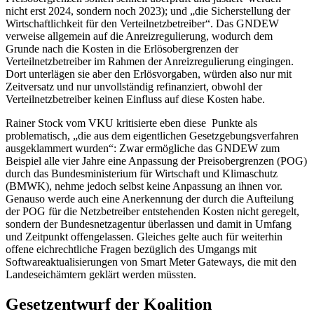
nicht erst 2024, sondern noch 2023); und „die Sicherstellung der
Wirtschaftlichkeit für den Verteilnetzbetreiber“. Das GNDEW
verweise allgemein auf die Anreizregulierung, wodurch dem
Grunde nach die Kosten in die Erlösobergrenzen der
Verteilnetzbetreiber im Rahmen der Anreizregulierung eingingen.
Dort unterlägen sie aber den Erlösvorgaben, würden also nur mit
Zeitversatz und nur unvollständig refinanziert, obwohl der
Verteilnetzbetreiber keinen Einfluss auf diese Kosten habe.
Rainer Stock vom VKU kritisierte eben diese Punkte als
problematisch, „die aus dem eigentlichen Gesetzgebungsverfahren
ausgeklammert wurden“: Zwar ermögliche das GNDEW zum
Beispiel alle vier Jahre eine Anpassung der Preisobergrenzen (POG)
durch das Bundesministerium für Wirtschaft und Klimaschutz
(BMWK), nehme jedoch selbst keine Anpassung an ihnen vor.
Genauso werde auch eine Anerkennung der durch die Aufteilung
der POG für die Netzbetreiber entstehenden Kosten nicht geregelt,
sondern der Bundesnetzagentur überlassen und damit in Umfang
und Zeitpunkt offengelassen. Gleiches gelte auch für weiterhin
offene eichrechtliche Fragen bezüglich des Umgangs mit
Softwareaktualisierungen von
Smart Meter Gateways
, die mit den
Landeseichämtern geklärt werden müssten.
Gesetzentwurf der Koalition