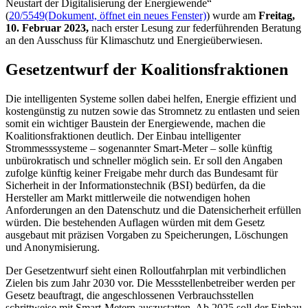
Neustart der Digitalisierung der Energiewende“
(
20/5549
(Dokument, öffnet ein neues Fenster)
) wurde am
Freitag,
10. Februar 2023,
nach erster Lesung zur federführenden Beratung
an den Ausschuss für Klimaschutz und Energieüberwiesen.
Gesetzentwurf der Koalitionsfraktionen
Die intelligenten Systeme sollen dabei helfen, Energie effizient und
kostengünstig zu nutzen sowie das Stromnetz zu entlasten und seien
somit ein wichtiger Baustein der Energiewende, machen die
Koalitionsfraktionen deutlich. Der Einbau intelligenter
Strommesssysteme – sogenannter
Smart-Meter
– solle künftig
unbürokratisch und schneller möglich sein. Er soll den Angaben
zufolge künftig keiner Freigabe mehr durch das Bundesamt für
Sicherheit in der Informationstechnik (BSI) bedürfen, da die
Hersteller am Markt mittlerweile die notwendigen hohen
Anforderungen an den Datenschutz und die Datensicherheit erfüllen
würden. Die bestehenden Auflagen würden mit dem Gesetz
ausgebaut mit präzisen Vorgaben zu Speicherungen, Löschungen
und Anonymisierung.
Der Gesetzentwurf sieht einen Rolloutfahrplan mit verbindlichen
Zielen bis zum Jahr 2030 vor. Die Messstellenbetreiber werden per
Gesetz beauftragt, die angeschlossenen Verbrauchsstellen
schrittweise mit Smart-Metern auszustatten. Ab 2025 soll der Einbau