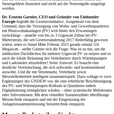
Steuergeldern finanziert und nicht auf die Netzentgelte umgelegt
werden.
Dr. Ernesto Garnier, CEO und Gründer von Einhunder
Energie
begrüßt die Gesetzesinitiative. Ausgehend von dem
Umstand, dass die Versorgung von Wohn- und Gewerbequartieren
mit Photovoltaikanlagen (PV) weit hinter den Erwartungen
zurückliege – anstelle von bis zu 3 Gigawatt Zubau bei PV-
Mieterstrom, die seit Gesetzesänderung 2017 förderfähig gewesen
wären, seien es Stand Mitte Februar 2023 gerade einmal 116
Megawatt – stellte Garnier sich die Frage: Was ist zu tun, um die
städtischen Dachflächen für mehrere Gigawatt PV zu nutzen und so
auch die lokale Belastung des Verteilnetzes durch Wärmepumpen
und Ladesäulen abzufedern? Seine Antwort: Es braucht eine
deutliche Vereinfachung, die sich aufwands- und kostensenkend
auswirkt. Und die mit Strommarkt, Verteilnetz sowie
Messstellenbetrieb intelligent zusammenspielt. Dazu schlage er zwei
Ergänzungen des GNDEW vor, die eine erhebliche Beschleunigung
des PV- und Wärmepumpen-Rollouts in Quartieren mittels
Digitalisierung ermöglichen würden – ohne systemische Mehrkosten
oder Subventionen: Mit dem virtuellen Summenzähler überflüssige
Messtechnik einsparen und mit der Eingrenzung der
Anlagenzusammenfassung Steuertechnik einsparen.