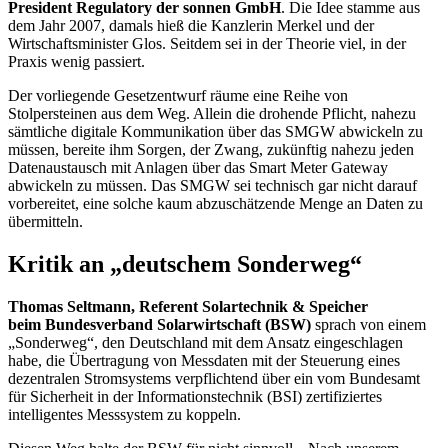
President Regulatory
der sonnen GmbH
. Die Idee stamme aus
dem Jahr 2007, damals hieß die Kanzlerin Merkel und der
Wirtschaftsminister Glos. Seitdem sei in der Theorie viel, in der
Praxis wenig passiert.
Der vorliegende Gesetzentwurf räume eine Reihe von
Stolpersteinen aus dem Weg. Allein die drohende Pflicht, nahezu
sämtliche digitale Kommunikation über das SMGW abwickeln zu
müssen, bereite ihm Sorgen, der Zwang, zukünftig nahezu jeden
Datenaustausch mit Anlagen über das
Smart Meter Gateway
abwickeln zu müssen. Das SMGW sei technisch gar nicht darauf
vorbereitet, eine solche kaum abzuschätzende Menge an Daten zu
übermitteln.
Kritik an „deutschem Sonderweg“
Thomas Seltmann, Referent Solartechnik & Speicher
beim Bundesverband Solarwirtschaft (BSW)
sprach von einem
„Sonderweg“, den Deutschland mit dem Ansatz eingeschlagen
habe, die Übertragung von Messdaten mit der Steuerung eines
dezentralen Stromsystems verpflichtend über ein vom Bundesamt
für Sicherheit in der Informationstechnik (BSI) zertifiziertes
intelligentes Messsystem zu koppeln.