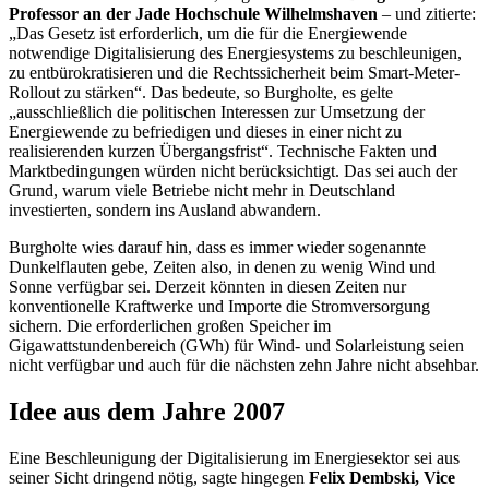
Professor an der Jade Hochschule Wilhelmshaven
– und zitierte:
„Das Gesetz ist erforderlich, um die für die Energiewende
notwendige Digitalisierung des Energiesystems zu beschleunigen,
zu entbürokratisieren und die Rechtssicherheit beim
Smart-Meter-
Rollout
zu stärken“. Das bedeute, so Burgholte, es gelte
„ausschließlich die politischen Interessen zur Umsetzung der
Energiewende zu befriedigen und dieses in einer nicht zu
realisierenden kurzen Übergangsfrist“. Technische Fakten und
Marktbedingungen würden nicht berücksichtigt. Das sei auch der
Grund, warum viele Betriebe nicht mehr in Deutschland
investierten, sondern ins Ausland abwandern.
Burgholte wies darauf hin, dass es immer wieder sogenannte
Dunkelflauten gebe, Zeiten also, in denen zu wenig Wind und
Sonne verfügbar sei. Derzeit könnten in diesen Zeiten nur
konventionelle Kraftwerke und Importe die Stromversorgung
sichern. Die erforderlichen großen Speicher im
Gigawattstundenbereich (GWh) für Wind- und Solarleistung seien
nicht verfügbar und auch für die nächsten zehn Jahre nicht absehbar.
Idee aus dem Jahre 2007
Eine Beschleunigung der Digitalisierung im Energiesektor sei aus
seiner Sicht dringend nötig, sagte hingegen
Felix Dembski,
Vice