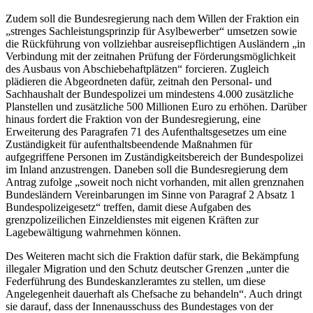
Zudem soll die Bundesregierung nach dem Willen der Fraktion ein
„strenges Sachleistungsprinzip für Asylbewerber“ umsetzen sowie
die Rückführung von vollziehbar ausreisepflichtigen Ausländern „in
Verbindung mit der zeitnahen Prüfung der Förderungsmöglichkeit
des Ausbaus von Abschiebehaftplätzen“ forcieren. Zugleich
plädieren die Abgeordneten dafür, zeitnah den Personal- und
Sachhaushalt der Bundespolizei um mindestens 4.000 zusätzliche
Planstellen und zusätzliche 500 Millionen Euro zu erhöhen. Darüber
hinaus fordert die Fraktion von der Bundesregierung, eine
Erweiterung des Paragrafen 71 des Aufenthaltsgesetzes um eine
Zuständigkeit für aufenthaltsbeendende Maßnahmen für
aufgegriffene Personen im Zuständigkeitsbereich der Bundespolizei
im Inland anzustrengen. Daneben soll die Bundesregierung dem
Antrag zufolge „soweit noch nicht vorhanden, mit allen grenznahen
Bundesländern Vereinbarungen im Sinne von Paragraf 2 Absatz 1
Bundespolizeigesetz“ treffen, damit diese Aufgaben des
grenzpolizeilichen Einzeldienstes mit eigenen Kräften zur
Lagebewältigung wahrnehmen können.
Des Weiteren macht sich die Fraktion dafür stark, die Bekämpfung
illegaler Migration und den Schutz deutscher Grenzen „unter die
Federführung des Bundeskanzleramtes zu stellen, um diese
Angelegenheit dauerhaft als Chefsache zu behandeln“. Auch dringt
sie darauf, dass der Innenausschuss des Bundestages von der