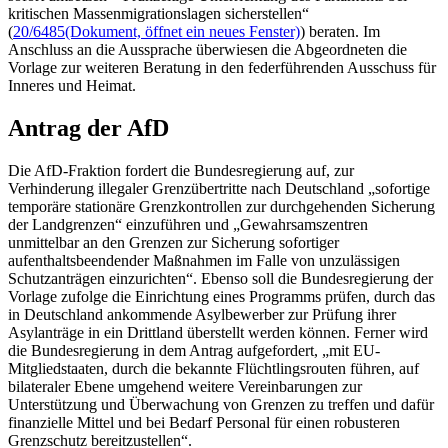
kritischen Massenmigrationslagen sicherstellen“
(
20/6485
(Dokument, öffnet ein neues Fenster)
) beraten. Im
Anschluss an die Aussprache überwiesen die Abgeordneten die
Vorlage zur weiteren Beratung in den federführenden Ausschuss für
Inneres und Heimat.
Antrag der AfD
Die AfD-Fraktion fordert die Bundesregierung auf, zur
Verhinderung illegaler Grenzübertritte nach Deutschland „sofortige
temporäre stationäre Grenzkontrollen zur durchgehenden Sicherung
der Landgrenzen“ einzuführen und „Gewahrsamszentren
unmittelbar an den Grenzen zur Sicherung sofortiger
aufenthaltsbeendender Maßnahmen im Falle von unzulässigen
Schutzanträgen einzurichten“. Ebenso soll die Bundesregierung der
Vorlage zufolge die Einrichtung eines Programms prüfen, durch das
in Deutschland ankommende Asylbewerber zur Prüfung ihrer
Asylanträge in ein Drittland überstellt werden können. Ferner wird
die Bundesregierung in dem Antrag aufgefordert, „mit EU-
Mitgliedstaaten, durch die bekannte Flüchtlingsrouten führen, auf
bilateraler Ebene umgehend weitere Vereinbarungen zur
Unterstützung und Überwachung von Grenzen zu treffen und dafür
finanzielle Mittel und bei Bedarf Personal für einen robusteren
Grenzschutz bereitzustellen“.