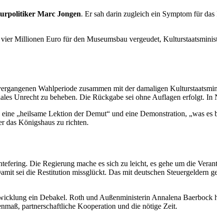
urpolitiker Marc Jongen
. Er sah darin zugleich ein Symptom für das
 vier Millionen Euro für den Museumsbau vergeudet, Kulturstaatsminist
der vergangenen Wahlperiode zusammen mit der damaligen Kulturstaatsmi
iales Unrecht zu beheben. Die Rückgabe sei ohne Auflagen erfolgt. In
en eine „heilsame Lektion der Demut“ und eine Demonstration, „was es 
er das Königshaus zu richten.
ntefering. Die Regierung mache es sich zu leicht, es gehe um die Vera
amit sei die Restitution missglückt. Das mit deutschen Steuergeldern
wicklung ein Debakel. Roth und Außenministerin Annalena Baerbock h
nmaß, partnerschaftliche Kooperation und die nötige Zeit.