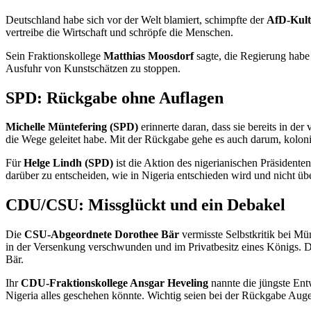
Deutschland habe sich vor der Welt blamiert, schimpfte der
AfD-Kult
vertreibe die Wirtschaft und schröpfe die Menschen.
Sein Fraktionskollege
Matthias Moosdorf
sagte, die Regierung habe
Ausfuhr von Kunstschätzen zu stoppen.
SPD: Rückgabe ohne Auflagen
Michelle Müntefering (SPD)
erinnerte daran, dass sie bereits in 
die Wege geleitet habe. Mit der Rückgabe gehe es auch darum, kolon
Für
Helge Lindh
(SPD)
ist die Aktion des nigerianischen Präsident
darüber zu entscheiden, wie in Nigeria entschieden wird und nicht üb
CDU/CSU: Missglückt und ein Debakel
Die
CSU-Abgeordnete
Dorothee Bär
vermisste Selbstkritik bei Mü
in der Versenkung verschwunden und im Privatbesitz eines Königs. D
Bär.
Ihr
CDU-Fraktionskollege
Ansgar Heveling
nannte die jüngste Ent
Nigeria alles geschehen könnte. Wichtig seien bei der Rückgabe Auge