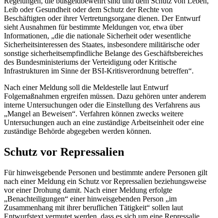
Regelungen, die bußgeldbewehrt sind und dem Schutz von Leben,
Leib oder Gesundheit oder dem Schutz der Rechte von
Beschäftigten oder ihrer Vertretungsorgane dienen. Der Entwurf
sieht Ausnahmen für bestimmte Meldungen vor, etwa über
Informationen, „die die nationale Sicherheit oder wesentliche
Sicherheitsinteressen des Staates, insbesondere militärische oder
sonstige sicherheitsempfindliche Belange des Geschäftsbereiches
des Bundesministeriums der Verteidigung oder Kritische
Infrastrukturen im Sinne der BSI-Kritisverordnung betreffen“.
Nach einer Meldung soll die Meldestelle laut Entwurf
Folgemaßnahmen ergreifen müssen. Dazu gehören unter anderem
interne Untersuchungen oder die Einstellung des Verfahrens aus
„Mangel an Beweisen“. Verfahren können zwecks weitere
Untersuchungen auch an eine zuständige Arbeitseinheit oder eine
zuständige Behörde abgegeben werden können.
Schutz vor Repressalien
Für hinweisgebende Personen und bestimmte andere Personen gilt
nach einer Meldung ein Schutz vor Repressalien beziehungsweise
vor einer Drohung damit. Nach einer Meldung erfolgte
„Benachteiligungen“ einer hinweisgebenden Person „im
Zusammenhang mit ihrer beruflichen Tätigkeit“ sollen laut
Entwurfstext vermutet werden, dass es sich um eine Repressalie