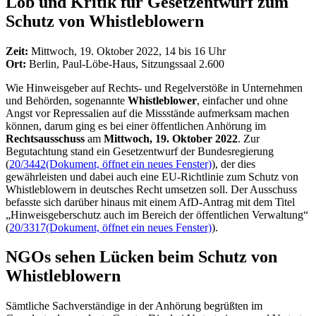
Lob und Kritik für Gesetz­entwurf zum
Schutz von Whistleblowern
Zeit:
Mittwoch, 19. Oktober 2022, 14 bis 16 Uhr
Ort:
Berlin, Paul-Löbe-Haus, Sitzungssaal 2.600
Wie Hinweisgeber auf Rechts- und Regelverstöße in Unternehmen
und Behörden, sogenannte
Whistleblower
, einfacher und ohne
Angst vor Repressalien auf die Missstände aufmerksam machen
können, darum ging es bei einer öffentlichen Anhörung im
Rechtsausschuss
am
Mittwoch, 19. Oktober 2022
. Zur
Begutachtung stand ein Gesetzentwurf der Bundesregierung
(
20/3442
(Dokument, öffnet ein neues Fenster)
), der dies
gewährleisten und dabei auch eine EU-Richtlinie zum Schutz von
Whistleblowern in deutsches Recht umsetzen soll. Der Ausschuss
befasste sich darüber hinaus mit einem AfD-Antrag mit dem Titel
„Hinweisgeberschutz auch im Bereich der öffentlichen Verwaltung“
(
20/3317
(Dokument, öffnet ein neues Fenster)
).
NGOs
sehen Lücken beim Schutz von
Whistleblowern
Sämtliche Sachverständige in der Anhörung begrüßten im