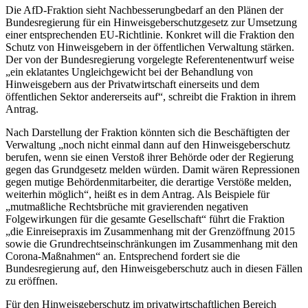
Die AfD-Fraktion sieht Nachbesserungbedarf an den Plänen der
Bundesregierung für ein Hinweisgeberschutzgesetz zur Umsetzung
einer entsprechenden EU-Richtlinie. Konkret will die Fraktion den
Schutz von Hinweisgebern in der öffentlichen Verwaltung stärken.
Der von der Bundesregierung vorgelegte Referentenentwurf weise
„ein eklatantes Ungleichgewicht bei der Behandlung von
Hinweisgebern aus der Privatwirtschaft einerseits und dem
öffentlichen Sektor andererseits auf“, schreibt die Fraktion in ihrem
Antrag.
Nach Darstellung der Fraktion könnten sich die Beschäftigten der
Verwaltung „noch nicht einmal dann auf den Hinweisgeberschutz
berufen, wenn sie einen Verstoß ihrer Behörde oder der Regierung
gegen das Grundgesetz melden würden. Damit wären Repressionen
gegen mutige Behördenmitarbeiter, die derartige Verstöße melden,
weiterhin möglich“, heißt es in dem Antrag. Als Beispiele für
„mutmaßliche Rechtsbrüche mit gravierenden negativen
Folgewirkungen für die gesamte Gesellschaft“ führt die Fraktion
„die Einreisepraxis im Zusammenhang mit der Grenzöffnung 2015
sowie die Grundrechtseinschränkungen im Zusammenhang mit den
Corona-Maßnahmen“ an. Entsprechend fordert sie die
Bundesregierung auf, den Hinweisgeberschutz auch in diesen Fällen
zu eröffnen.
Für den Hinweisgeberschutz im privatwirtschaftlichen Bereich