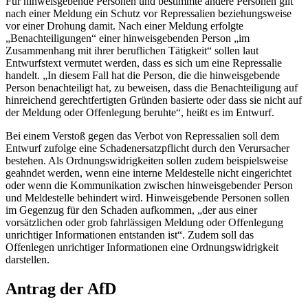
Für hinweisgebende Personen und bestimmte andere Personen gilt
nach einer Meldung ein Schutz vor Repressalien beziehungsweise
vor einer Drohung damit. Nach einer Meldung erfolgte
„Benachteiligungen“ einer hinweisgebenden Person „im
Zusammenhang mit ihrer beruflichen Tätigkeit“ sollen laut
Entwurfstext vermutet werden, dass es sich um eine Repressalie
handelt. „In diesem Fall hat die Person, die die hinweisgebende
Person benachteiligt hat, zu beweisen, dass die Benachteiligung auf
hinreichend gerechtfertigten Gründen basierte oder dass sie nicht auf
der Meldung oder Offenlegung beruhte“, heißt es im Entwurf.
Bei einem Verstoß gegen das Verbot von Repressalien soll dem
Entwurf zufolge eine Schadenersatzpflicht durch den Verursacher
bestehen. Als Ordnungswidrigkeiten sollen zudem beispielsweise
geahndet werden, wenn eine interne Meldestelle nicht eingerichtet
oder wenn die Kommunikation zwischen hinweisgebender Person
und Meldestelle behindert wird. Hinweisgebende Personen sollen
im Gegenzug für den Schaden aufkommen, „der aus einer
vorsätzlichen oder grob fahrlässigen Meldung oder Offenlegung
unrichtiger Informationen entstanden ist“. Zudem soll das
Offenlegen unrichtiger Informationen eine Ordnungswidrigkeit
darstellen.
Antrag der AfD