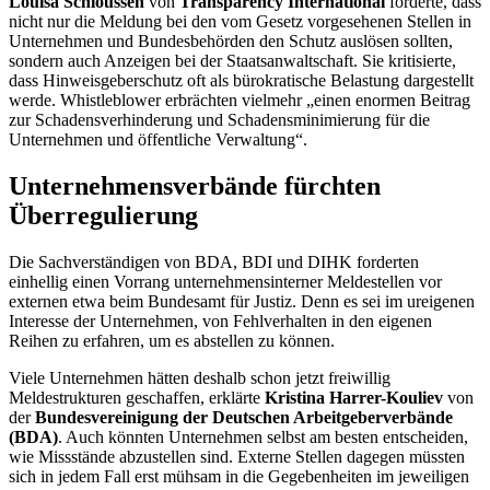
Louisa Schloussen
von
Transparency International
forderte, dass
nicht nur die Meldung bei den vom Gesetz vorgesehenen Stellen in
Unternehmen und Bundesbehörden den Schutz auslösen sollten,
sondern auch Anzeigen bei der Staatsanwaltschaft. Sie kritisierte,
dass Hinweisgeberschutz oft als bürokratische Belastung dargestellt
werde.
Whistleblower
erbrächten vielmehr „einen enormen Beitrag
zur Schadensverhinderung und Schadensminimierung für die
Unternehmen und öffentliche Verwaltung“.
Unternehmensverbände fürchten
Überregulierung
Die Sachverständigen von BDA, BDI und DIHK forderten
einhellig einen Vorrang unternehmensinterner Meldestellen vor
externen etwa beim Bundesamt für Justiz. Denn es sei im ureigenen
Interesse der Unternehmen, von Fehlverhalten in den eigenen
Reihen zu erfahren, um es abstellen zu können.
Viele Unternehmen hätten deshalb schon jetzt freiwillig
Meldestrukturen geschaffen, erklärte
Kristina Harrer-Kouliev
von
der
Bundesvereinigung der Deutschen Arbeitgeberverbände
(BDA)
. Auch könnten Unternehmen selbst am besten entscheiden,
wie Missstände abzustellen sind. Externe Stellen dagegen müssten
sich in jedem Fall erst mühsam in die Gegebenheiten im jeweiligen