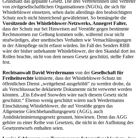
Grundsatz das geplante Gesetz. Die drei Vertreterinnen und Vertreter
von zivilgesellschaftlichen Organisationen (
NGOs
), die sich für
Whistleblower
einsetzen, sehen darin allerdings den beabsichtigten
Schutz noch nicht hinreichend gewährleistet. So bemängelte die
Vorsitzende des
Whistleblower
-Netzwerks, Annegret Falter,
dass der Schutz nur bei Hinweisen auf Verstöße gegen bestimmte
Rechtsnormen zur Geltung kommen solle, während zwar nicht
strafwürdiges, aber unethisches Verhalten wie Vernachlässigungen
in der Altenpflege nicht erfasst würden. Im Fall des Senders RBB
wäre der bisher unbekannte
Whistleblower
, der den Skandal dort ins
Rollen brachte, nicht von dem neuen Gesetz geschützt, stellte Falter
fest.
Rechtsanwalt David Werdermann
von der
Gesellschaft für
Freiheitsrechte
kritisierte, dass der
Whistleblower
-Schutz im
öffentlichen Dienst „weitgehend ausgehöhlt“ zu werden drohe, da
als Verschlusssache deklarierte Dokumente nicht verwertet werden
könnten. „Ein
Edward Snowden
wäre nach diesem Gesetz nicht
geschützt.“ Ebenso wenig geschützt wären nach Werdermanns
Einschätzung
Whistleblower
, die auf Verstöße gegen das
Allgemeine Gleichbehandlungsgesetz (AGG), auch
Antidiskriminierungsgesetz genannt, hinwiesen. Denn das AGG
gehöre zu einer Reihe von Gesetzen, die nicht in der Auflistung des
Gesetzentwurfs enthalten seien.