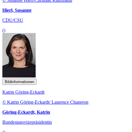
© Susanne Hierl/Christian Kaufmann
Hierl, Susanne
CDU/CSU
()
Bildinformationen
Katrin Göring-Eckardt
© Katrin Göring-Eckardt/ Laurence Chaperon
Göring-Eckardt, Katrin
Bundestagsvizepräsidentin