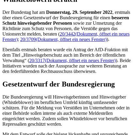
Der Bundestag hat am
Donnerstag, 29. September 2022
, erstmals
über einen Gesetzentwurf der Bundesregierung für einen
besseren
Schutz hinweisgebender Personen
sowie zur Umsetzung der
Richtlinie zum Schutz von Personen, die Verstöße gegen das
Unionsrecht melden, beraten (
20/3442
(Dokument, öffnet ein neues
Fenster)
;
20/3709
(Dokument, öffnet ein neues Fenster)
).
Ebenfalls erstmals beraten wurde ein Antrag der AfD-Fraktion mit
dem Titel „Hinweisgeberschutz auch im Bereich der öffentlichen
Verwaltung“ (
20/3317
(Dokument, öffnet ein neues Fenster)
). Beide
Initiativen wurden nach der Aussprache zur weiteren Beratung an
den federführenden Rechtsausschuss überwiesen.
Gesetzentwurf der Bundesregierung
Die Bundesregierung will Hinweisgeberinnen und Hinweisgeber
(
Whistleblower
) im beruflichen Umfeld künftig umfassender
schützen. Für die Meldung von Verstößen im Unternehmen oder in
einer Behörde sollen interne als auch externe Meldestellen
eingerichtet werden. Zudem sollen
Whistleblower
vor beruflichen
Repressalien geschützt werden.
Mit dem Entwurf solle der bislang lückenhafte und unzureichende