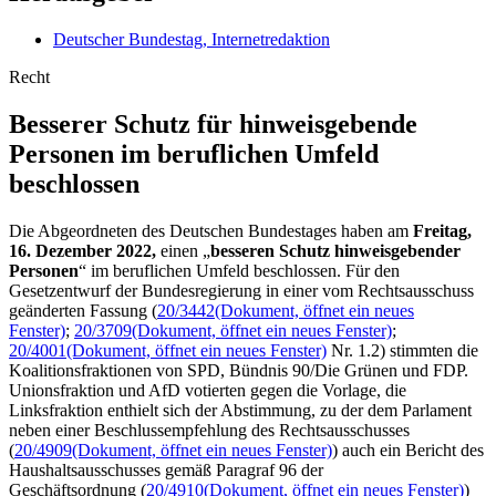
Deutscher Bundestag, Internetredaktion
Recht
Besserer Schutz für hin­weis­gebende
Personen im beruf­lichen Umfeld
beschlossen
Die Abgeordneten des Deutschen Bundestages haben am
Freitag,
16. Dezember 2022,
einen „
besseren Schutz hinweisgebender
Personen
“ im beruflichen Umfeld beschlossen. Für den
Gesetzentwurf der Bundesregierung in einer vom Rechtsausschuss
geänderten Fassung (
20/3442
(Dokument, öffnet ein neues
Fenster)
;
20/3709
(Dokument, öffnet ein neues Fenster)
;
20/4001
(Dokument, öffnet ein neues Fenster)
Nr. 1.2) stimmten die
Koalitionsfraktionen von SPD, Bündnis 90/Die Grünen und FDP.
Unionsfraktion und AfD votierten gegen die Vorlage, die
Linksfraktion enthielt sich der Abstimmung, zu der dem Parlament
neben einer Beschlussempfehlung des Rechtsausschusses
(
20/4909
(Dokument, öffnet ein neues Fenster)
) auch ein Bericht des
Haushaltsausschusses gemäß Paragraf 96 der
Geschäftsordnung (
20/4910
(Dokument, öffnet ein neues Fenster)
)