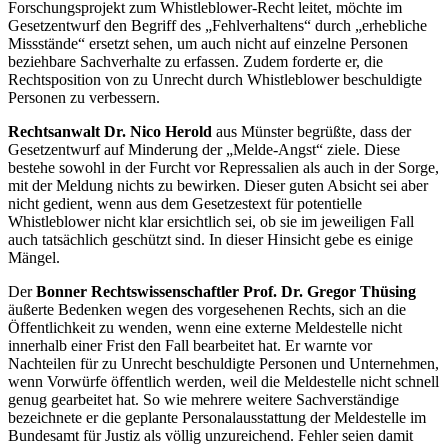
Forschungsprojekt zum
Whistleblower
-Recht leitet, möchte im
Gesetzentwurf den Begriff des „Fehlverhaltens“ durch „erhebliche
Missstände“ ersetzt sehen, um auch nicht auf einzelne Personen
beziehbare Sachverhalte zu erfassen. Zudem forderte er, die
Rechtsposition von zu Unrecht durch Whistleblower beschuldigte
Personen zu verbessern.
Rechtsanwalt Dr. Nico Herold
aus Münster begrüßte, dass der
Gesetzentwurf auf Minderung der „Melde-Angst“ ziele. Diese
bestehe sowohl in der Furcht vor Repressalien als auch in der Sorge,
mit der Meldung nichts zu bewirken. Dieser guten Absicht sei aber
nicht gedient, wenn aus dem Gesetzestext für potentielle
Whistleblower nicht klar ersichtlich sei, ob sie im jeweiligen Fall
auch tatsächlich geschützt sind. In dieser Hinsicht gebe es einige
Mängel.
Der
Bonner Rechtswissenschaftler Prof. Dr. Gregor Thüsing
äußerte Bedenken wegen des vorgesehenen Rechts, sich an die
Öffentlichkeit zu wenden, wenn eine externe Meldestelle nicht
innerhalb einer Frist den Fall bearbeitet hat. Er warnte vor
Nachteilen für zu Unrecht beschuldigte Personen und Unternehmen,
wenn Vorwürfe öffentlich werden, weil die Meldestelle nicht schnell
genug gearbeitet hat. So wie mehrere weitere Sachverständige
bezeichnete er die geplante Personalausstattung der Meldestelle im
Bundesamt für Justiz als völlig unzureichend. Fehler seien damit