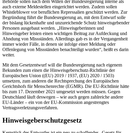
Behörde sollen nach dem Willen der Bundesregierung interne als
auch externe Meldestellen eingerichtet werden. Zudem sollen
Whistleblower
vor beruflichen Repressalien geschützt werden. Zur
Begründung führt die Bundesregierung an, mit dem Entwurf solle
der bislang lückenhafte und unzureichende Schutz hinweisgebender
Personen ausgebaut werden. „Hinweisgeberinnen und
Hinweisgeber leisten einen wichtigen Beitrag zur Aufdeckung und
Ahndung von Missständen. Allerdings gab es in der Vergangenheit
immer wieder Fälle, in denen sie infolge einer Meldung oder
Offenlegung von Missständen benachteiligt wurden“, heißt es darin
weiter.
Mit dem Gesetzentwurf will die Bundesregierung nach eigenem
Bekunden zum einen die Hinweisgeberschutz-Richtlinie der
Europäischen Union ((EU) 2019 / 1937, (EU) 2020 / 1503)
umsetzen, zum anderen die Rechtsprechung des Europäischen
Gerichtshofs für Menschenrechte (EGMR). Die EU-Richtlinie hätte
bis zum 17. Dezember 2021 umgesetzt werden müssen. Gegen
Deutschland läuft deswegen – wie auch gegen zahlreiche andere
EU-Länder – ein von der EU-Kommission angestrengtes
Vertragsverletzungsverfahren.
Hinweisgeberschutzgesetz
Kernstück des Entwurfes ist ein neu zu schaffendes „Gesetz für