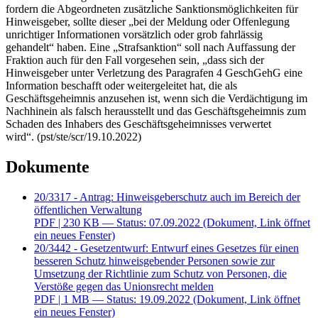
fordern die Abgeordneten zusätzliche Sanktionsmöglichkeiten für
Hinweisgeber, sollte dieser „bei der Meldung oder Offenlegung
unrichtiger Informationen vorsätzlich oder grob fahrlässig
gehandelt“ haben. Eine „Strafsanktion“ soll nach Auffassung der
Fraktion auch für den Fall vorgesehen sein, „dass sich der
Hinweisgeber unter Verletzung des Paragrafen 4 GeschGehG eine
Information beschafft oder weitergeleitet hat, die als
Geschäftsgeheimnis anzusehen ist, wenn sich die Verdächtigung im
Nachhinein als falsch herausstellt und das Geschäftsgeheimnis zum
Schaden des Inhabers des Geschäftsgeheimnisses verwertet
wird“. (pst/ste/scr/19.10.2022)
Dokumente
20/3317 - Antrag: Hinweisgeberschutz auch im Bereich der
öffentlichen Verwaltung
PDF
| 230 KB — Status: 07.09.2022
(Dokument, Link öffnet
ein neues Fenster)
20/3442 - Gesetzentwurf: Entwurf eines Gesetzes für einen
besseren Schutz hinweisgebender Personen sowie zur
Umsetzung der Richtlinie zum Schutz von Personen, die
Verstöße gegen das Unionsrecht melden
PDF
| 1 MB — Status: 19.09.2022
(Dokument, Link öffnet
ein neues Fenster)