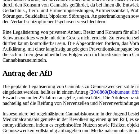
durch den Konsum von Cannabis gefährdet, da bei ihnen die Entwickl
Gedächtnis-, Lern- und Erinnerungsleistungen, Aufmerksamkeit, Prob
Störungen, Suizidalität, bipolaren Störungen, Angsterkrankungen s
den Verlauf schizophrener Psychosen verschlechtern.
Eine Legalisierung von privatem Anbau, Besitz und Konsum für alle
Schwarzmarktes werde mit dem Gesetz nicht erreicht. Zu erwarten 
dürften kaum kontrollierbar sein. Die Abgeordneten fordern, das Vorh
Aufklärung, mit einer langfristig angelegten Präventionskampagne b
die sich mit den gesundheitlichen Folgen von nichtmedizinischem C
Cannabisarzneimitteln.
Antrag der AfD
Die geplante Legalisierung von Cannabis zu Genusszwecken sollte na
eingeleitet werden, heißt es in einem Antrag (
20/8869
(Dokument, öffn
Erwachsene unter 25 Jahren ausgehe, unterschätzt. Die Adoleszenz st
nachteilig auf die Reifung von Nervenzellen und Nervenverbindunge
Insbesondere bei regelmäßigem Cannabiskonsum in der Jugend bestehe
Medizinalcannabis genieße in der Bevölkerung einen guten Ruf, es
entmystifizieren, indem es ergebnisoffen Nutzen sowie Risiken objekt
Genusszwecken vollständig aufzugeben und Medizinalcannabis dem 