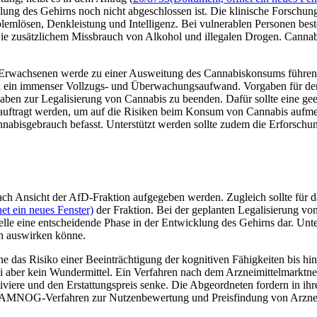
ung des Gehirns noch nicht abgeschlossen ist. Die klinische Forschun
lemlösen, Denkleistung und Intelligenz. Bei vulnerablen Personen be
owie zusätzlichem Missbrauch von Alkohol und illegalen Drogen. Cann
 Erwachsenen werde zu einer Ausweitung des Cannabiskonsums führen. 
sei ein immenser Vollzugs- und Überwachungsaufwand. Vorgaben für d
aben zur Legalisierung von Cannabis zu beenden. Dafür sollte eine geei
eauftragt werden, um auf die Risiken beim Konsum von Cannabis aufmer
annabisgebrauch befasst. Unterstützt werden sollte zudem die Erforsc
ch Ansicht der AfD-Fraktion aufgegeben werden. Zugleich sollte für 
et ein neues Fenster)
der Fraktion. Bei der geplanten Legalisierung vo
elle eine entscheidende Phase in der Entwicklung des Gehirns dar. Un
n auswirken könne.
 das Risiko einer Beeinträchtigung der kognitiven Fähigkeiten bis hi
 sei aber kein Wundermittel. Ein Verfahren nach dem Arzneimittelma
iviere und den Erstattungspreis senke. Die Abgeordneten fordern in ih
AMNOG-Verfahren zur Nutzenbewertung und Preisfindung von Arzneim