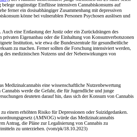
g belege ungünstige Einflüsse intensiven Cannabiskonsums auf
stehe ferner ein dosisabhängiger Zusammenhang mit depressiven
abiskonsum könne bei vulnerablen Personen Psychosen auslösen und
Auch eine Entlastung der Justiz oder ein Zurückdrängen des
en privaten Eigenanbau oder die Einhaltung von Konsumverbotszonen
gnete Institution, wie etwa die Bundeszentrale für gesundheitliche
ksam zu machen. Ferner sollten die Forschung intensiviert werden,
hung des medizinischen Nutzens und der Nebenwirkungen von
das Medizinalcannabis eine wissenschaftliche Nutzenbewertung
n Cannabis werde die Gefahr, die für Jugendliche und junge
tersuchungen deuteten darauf hin, dass sich der Konsum von Cannabis
n zu einem erhöhten Risiko für Depressionen oder Suizidgedanken.
rktneuordnungsgesetz (AMNOG) würde das Medizinalcannabis
rem Antrag, die Pläne zur Legalisierung von Cannabis zu
itteln zu unterziehen. (vom/pk/18.10.2023)