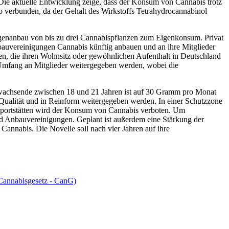
Die aktuelle Entwicklung zeige, dass der Konsum von Cannabis trotz
o verbunden, da der Gehalt des Wirkstoffs Tetrahydrocannabinol
igenanbau von bis zu drei Cannabispflanzen zum Eigenkonsum. Privat
auvereinigungen Cannabis künftig anbauen und an ihre Mitglieder
n, die ihren Wohnsitz oder gewöhnlichen Aufenthalt in Deutschland
 Umfang an Mitglieder weitergegeben werden, wobei die
achsende zwischen 18 und 21 Jahren ist auf 30 Gramm pro Monat
 Qualität und in Reinform weitergegeben werden. In einer Schutzzone
Sportstätten wird der Konsum von Cannabis verboten. Um
d Anbauvereinigungen. Geplant ist außerdem eine Stärkung der
annabis. Die Novelle soll nach vier Jahren auf ihre
(Cannabisgesetz - CanG)