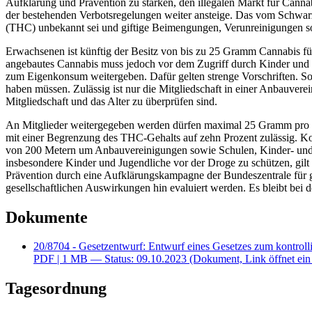
Aufklärung und Prävention zu stärken, den illegalen Markt für Cann
der bestehenden Verbotsregelungen weiter ansteige. Das vom Schwarz
(THC) unbekannt sei und giftige Beimengungen, Verunreinigungen so
Erwachsenen ist künftig der Besitz von bis zu 25 Gramm Cannabis f
angebautes Cannabis muss jedoch vor dem Zugriff durch Kinder und 
zum Eigenkonsum weitergeben. Dafür gelten strenge Vorschriften. So
haben müssen. Zulässig ist nur die Mitgliedschaft in einer Anbauve
Mitgliedschaft und das Alter zu überprüfen sind.
An Mitglieder weitergegeben werden dürfen maximal 25 Gramm pro
mit einer Begrenzung des THC-Gehalts auf zehn Prozent zulässig. Ko
von 200 Metern um Anbauvereinigungen sowie Schulen, Kinder- und J
insbesondere Kinder und Jugendliche vor der Droge zu schützen, gi
Prävention durch eine Aufklärungskampagne der Bundeszentrale für g
gesellschaftlichen Auswirkungen hin evaluiert werden. Es bleibt bei 
Dokumente
20/8704 - Gesetzentwurf: Entwurf eines Gesetzes zum kontrol
PDF
| 1 MB — Status: 09.10.2023
(Dokument, Link öffnet ein
Tagesordnung