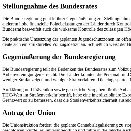
Stellungnahme des Bundesrates
Die Bundesregierung geht in ihrer Gegenäußerung zur Stellungnahme
anderem hohe finanzielle Folgebelastungen der Länder durch Kontroll
Bundesrat bezweifelt auch die wirksame Kontrolle des zulässigen Hö
Die praktische Umsetzung der geplanten Jugendschutzzonen im öffen
deute sich ein strukturelles Vollzugsdefizit an. Schließlich weist de
Gegenäußerung der Bundesregierung
Die Bundesregierung teilt die Bedenken des Bundesrates zum Vollzugs
Anbauvereinigungen erreicht. Die Länder könnten die Personal- und 
weniger Strafanzeigen und weniger Strafverfahren. Die eingesparten
Aufklärung und Prävention sowie gesetzliche Vorgaben für die Anbau
THC-Wert im Straßenverkehr betrifft, habe eine interdisziplinäre E
Grenzwert so zu bemessen, dass die Straßenverkehrssicherheit ausrei
Antrag der Union
Die Unionsfraktion fordert, die geplante Cannabislegalisierung zu s
beschlossen wurde, sei unverantwortlich und führe in die falsche Rich