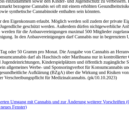
abis einzudämmen sowie den Kinder- und Jugendschutz zu verbessern. 
markt bezogene Cannabis sei oft mit einem erhöhten Gesundheitsrisik
wie synthetische Cannabinoide enthalten sein könnten.
ür den Eigenkonsum erlaubt. Möglich werden soll zudem der private E
Jugendliche geschützt werden. Außerdem dürfen nichtgewerbliche Anb
 werden für die Anbauvereinigungen maximal 500 Mitglieder zugelasse
reinigung. In den Anbauvereinigungen darf Cannabis nur in begrenztem
 Tag oder 50 Gramm pro Monat. Die Ausgabe von Cannabis an Heranw
nsumcannabis darf als Haschisch oder Marihuana nur in kontrollierter
ugendeinrichtungen, Kinderspielplätzen und öffentlich zugängliche 
lt ein allgemeines Werbe- und Sponsoringverbot für Konsumcannabis un
esundheitliche Aufklärung (BZgA) über die Wirkung und Risiken von C
der Verschreibungspflicht für Medizinalcannabis. (pk/10.10.2023)
lierten Umgang mit Cannabis und zur Änderung weiterer Vorschriften 
 neues Fenster)