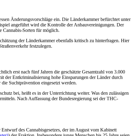
dessen Änderungsvorschläge ein. Die Länderkammer befürchtet unter
ispiel angeführt wird die Kontrolle der Anbauvereinigungen. Der
e Cannabis-Sorten für möglich.
ätzung der Länderkammer ebenfalls kritisch zu hinterfragen. Hier
 Straßenverkehr festzulegen.
htlich erst nach fünf Jahren die geschätzte Gesamtzahl von 3.000
it der Entkriminalisierung hohe Einsparungen der Länder durch
 die Suchtprävention eingesetzt werden.
utz bei, heißt es in der Unterrichtung weiter. Was den zulässigen
 ermitteln. Nach Auffassung der Bundesregierung sei der THC-
er Entwurf des Cannabisgesetzes, der im August vom Kabinett
ster)
) der Fraktion. Insbesondere junge Menschen bis 25 Jahre seien