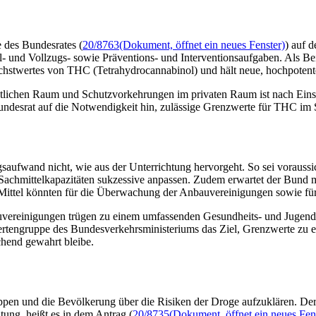
 des Bundesrates (
20/8763
(Dokument, öffnet ein neues Fenster)
) auf 
- und Vollzugs- sowie Präventions- und Interventionsaufgaben. Als Be
chstwertes von THC (Tetrahydrocannabinol) und hält neue, hochpotent
tlichen Raum und Schutzvorkehrungen im privaten Raum ist nach Einsch
r Bundesrat auf die Notwendigkeit hin, zulässige Grenzwerte für THC im
aufwand nicht, wie aus der Unterrichtung hervorgeht. So sei voraussic
Sachmittelkapazitäten sukzessive anpassen. Zudem erwartet der Bund m
 Mittel könnten für die Überwachung der Anbauvereinigungen sowie für
vereinigungen trügen zu einem umfassenden Gesundheits- und Jugendsch
xpertengruppe des Bundesverkehrsministeriums das Ziel, Grenzwerte zu
chend gewahrt bleibe.
toppen und die Bevölkerung über die Risiken der Droge aufzuklären. D
tung, heißt es in dem Antrag (
20/8735
(Dokument, öffnet ein neues Fen