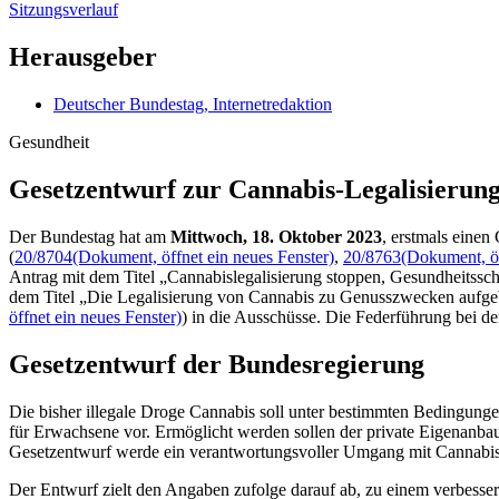
Sitzungsverlauf
Herausgeber
Deutscher Bundestag, Internetredaktion
Gesundheit
Gesetzentwurf zur Cannabis-Legalisierung
Der Bundestag hat am
Mittwoch, 18. Oktober 2023
, erstmals eine
(
20/8704
(Dokument, öffnet ein neues Fenster)
,
20/8763
(Dokument, öf
Antrag mit dem Titel „Cannabislegalisierung stoppen, Gesundheitssch
dem Titel „Die Legalisierung von Cannabis zu Genusszwecken aufgeb
öffnet ein neues Fenster)
) in die Ausschüsse. Die Federführung bei 
Gesetzentwurf der Bundesregierung
Die bisher illegale Droge Cannabis soll unter bestimmten Bedingung
für Erwachsene vor. Ermöglicht werden sollen der private Eigenanba
Gesetzentwurf werde ein verantwortungsvoller Umgang mit Cannabis er
Der Entwurf zielt den Angaben zufolge darauf ab, zu einem verbesse