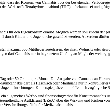
zeige, dass der Konsum von Cannabis trotz der bestehenden Verbotsre
alt des Wirkstoffs Tetrahydrocannabinol (THC) unbekannt sei und gift
nabis für den Eigenkonsum erlaubt. Möglich werden soll zudem der pr
iff durch Kinder und Jugendliche geschützt werden. Außerdem dürfen
ngen maximal 500 Mitglieder zugelassen, die ihren Wohnsitz oder gewö
ungen darf Cannabis nur in begrenztem Umfang an Mitglieder weitergeg
 Tag oder 50 Gramm pro Monat. Die Ausgabe von Cannabis an Heranw
nsumcannabis darf als Haschisch oder Marihuana nur in kontrollierter
ugendeinrichtungen, Kinderspielplätzen und öffentlich zugängliche S
lt ein allgemeines Werbe- und Sponsoringverbot für Konsumcannabis u
esundheitliche Aufklärung (BZgA) über die Wirkung und Risiken von C
der Verschreibungspflicht für Medizinalcannabis.