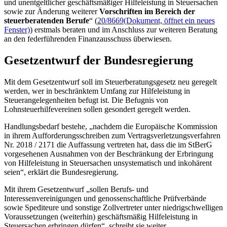
und unentgeltlicher geschäftsmäßiger Hilfeleistung in Steuersachen
sowie zur Änderung weiterer
Vorschriften im Bereich der
steuerberatenden Berufe
“ (
20/8669
(Dokument, öffnet ein neues
Fenster)
) erstmals beraten und im Anschluss zur weiteren Beratung
an den federführenden Finanzausschuss überwiesen.
Gesetzentwurf der Bundesregierung
Mit dem Gesetzentwurf soll im Steuerberatungsgesetz neu geregelt
werden, wer in beschränktem Umfang zur Hilfeleistung in
Steuerangelegenheiten befugt ist. Die Befugnis von
Lohnsteuerhilfevereinen sollen gesondert geregelt werden.
Handlungsbedarf bestehe, „nachdem die Europäische Kommission
in ihrem Aufforderungsschreiben zum Vertragsverletzungsverfahren
Nr. 2018 / 2171 die Auffassung vertreten hat, dass die im StBerG
vorgesehenen Ausnahmen von der Beschränkung der Erbringung
von Hilfeleistung in Steuersachen unsystematisch und inkohärent
seien“, erklärt die Bundesregierung.
Mit ihrem Gesetzentwurf „sollen Berufs- und
Interessenvereinigungen und genossenschaftliche Prüfverbände
sowie Spediteure und sonstige Zollvertreter unter niedrigschwelligen
Voraussetzungen (weiterhin) geschäftsmäßig Hilfeleistung in
Steuersachen erbringen dürfen“, schreibt sie weiter.