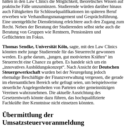
hätten in den
Law Clinics
die Möglichkeit, theoretisches Wissen auf
praktische Fälle umzumünzen. Studierende würden darüber hinaus
auch Fähigkeiten für Schlüsselqualifikationen im späteren Beruf
erwerben wie Verhandlungsmanagement und Gesprächsführung.
Eine unentgeltliche Dienstleistung erleichtere auch den Zugang zum
Recht. Neben der Beratung der Studierenden selbst stehe auch die
Beratung von Gruppen wie Rentnern, Pensionären und
Geflüchteten im Fokus.
Thomas Sendke, Universität Köln,
sagte, mit den
Law Clinics
könnten mehr junge Studierende für das Steuerrecht gewonnen
werden. Es gehe darum, „jungen, gut motivierten Kräften“ im
Steuerrecht eine Chance zu geben. Es handele sich um ein
„innovatives Ausbildungskonzept“. Nach Ansicht der
Deutschen
Steuergewerkschaft
wurden bei der Neuregelung jedoch
ehemalige Beschäftigte der Finanzverwaltung vergessen, die gerade
im ehrenamtlichen Bereich sehr gefragt seien, um beispielsweise
steuerliche Angelegenheiten von Parteien oder gemeinnützigen
Vereinen wahrzunehmen. Die aktuelle Ausrichtung des
Gesetzentwurfs könnte dazu führen, das hochqualifizierte
Fachkräfte ihre Kenntnisse nicht einsetzen könnten.
Übermittlung der
Umsatzsteuervoranmeldung