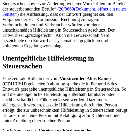
Steuersachen sowie zur Änderung weiterer Vorschriften im Bereich
der steuerberatenden Berufe“ (
20/8669
(Dokument, öffnet ein neues
Fenster)
) die Auffassung, dass der Entwurf geeignet sei, den
Vorgaben der EU-Kommission Rechnung zu tragen.
Verbraucherinnen und Verbraucher würden vor einer
unsachgemäßen Hilfeleistung in Steuersachen geschützt. Der
Entwurf sei „praxisgerecht“. Auch die Gewerkschaft Verdi
bezeichnete den Entwurf als systematisch geglückten und
kohärenten Regelungsvorschlag.
Unentgeltliche Hilfeleistung in
Steuersachen
Eine zentrale Rolle in der vom
Vorsitzenden Alois Rainer
(CDU/CSU)
geleiteten Anhörung spielte die in Paragraf 6 des
Entwurfs geregelte unentgeltliche Hilfeleistung in Steuersachen. So
soll die unentgeltliche Hilfeleistung außerhalb familiärer oder
nachbarschaftlicher Fälle zugelassen werden. Dazu muss
sichergestellt werden, dass die Hilfeleistung durch eine Person
erfolgt, die zur unbeschränkten Hilfeleistung in Steuersachen befugt
ist, oder durch eine Person mit Befähigung zum Richteramt oder
unter Anleitung einer solchen Person.
Nach Angaben des
Vereins zur Förderung der