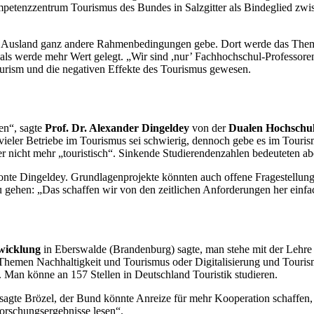
etenzzentrum Tourismus des Bundes in Salzgitter als Bindeglied zwis
im Ausland ganz andere Rahmenbedingungen gebe. Dort werde das The
als
werde mehr Wert gelegt. „Wir sind ,nur’ Fachhochschul-Professoren“
urism
und die negativen Effekte des Tourismus gewesen.
en“, sagte
Prof. Dr. Alexander Dingeldey
von der
Dualen Hochschu
vieler Betriebe im Tourismus sei schwierig, dennoch gebe es im Touri
er nicht mehr „touristisch“. Sinkende Studierendenzahlen bedeuteten a
nte Dingeldey. Grundlagenprojekte könnten auch offene Fragestellunge
gehen: „Das schaffen wir von den zeitlichen Anforderungen her einfac
wicklung
in Eberswalde (Brandenburg) sagte, man stehe mit der Lehr
e Themen Nachhaltigkeit und Tourismus oder Digitalisierung und Touris
 Man könne an 157 Stellen in Deutschland Touristik studieren.
 sagte Brözel, der Bund könnte Anreize für mehr Kooperation schaffen,
orschungsergebnisse lesen“.