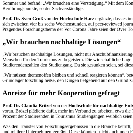
Sommer und befand: „Wir brauchen eine Verstetigung.“ Mit dem Komp
Berührungspunkte, so der Sachverständige.
Prof. Dr. Sven Groß
von der
Hochschule Harz
ergänzte, dass es 
sich zwischen vier bis sechs Wochenstunden, auf
peer-reviewed journ
Prägendes Forschungsthema der Vor-Corona-Jahre seien der
Over-To
„Wir brauchen nachhaltige Lösungen“
„Wir brauchen nachhaltige Lösungen, nicht nur Anschubfinanzierung
Menschen für den Tourismus zu begeistern. Die wirtschaftliche Lage 
Studierendenzahlen den Studiengang. Da sie gesunken seien, sei dies
„Wir müssen themenoffen bleiben und schnell reagieren können“, beto
Grundlagenforschung heiße, den Dingen tiefgehend auf den Grund zu 
Anreize für mehr Kooperation gefragt
Prof. Dr. C
laudia Brözel
von der
Hochschule für nachhaltige Ent
voran. Brözel plädierte dafür, mehr im Verbund zu arbeiten, etwa di
Prozent der Studierenden in Tourismus-Studiengängen weiblich seien.
Was den Transfer von Forschungsergebnissen in die Branche betrifft,
und mittlere Unternehmen geprägt. Diese könnten „nicht auch noch F