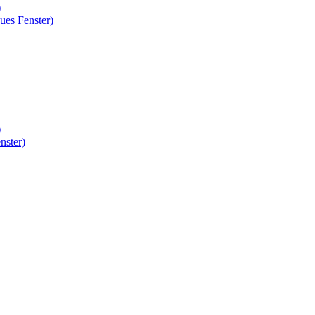
)
ues Fenster)
)
nster)