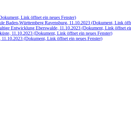
Dokument, Link öffnet ein neues Fenster)
hule Baden-Württemberg Ravensburg, 11.10.2023
(Dokument, Link öffn
haltige Entwicklung Eberswalde, 11.10.2023
(Dokument, Link öffnet ei
küste, 11.10.2023
(Dokument, Link öffnet ein neues Fenster)
, 11.10.2023
(Dokument, Link öffnet ein neues Fenster)