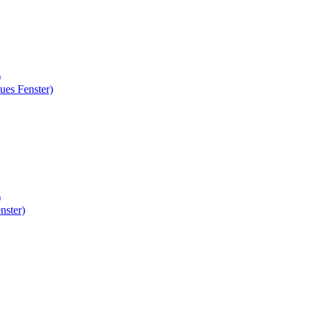
)
ues Fenster)
)
nster)