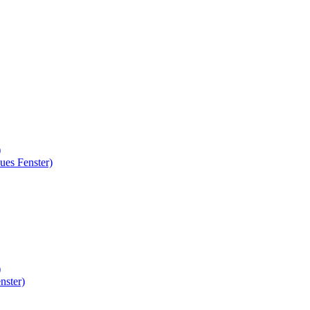
)
ues Fenster)
)
nster)