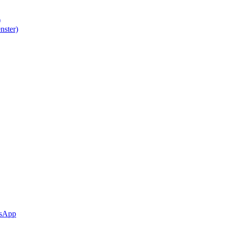
)
nster)
sApp