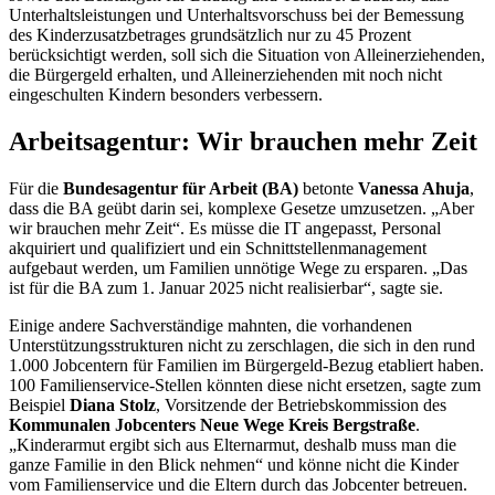
Unterhaltsleistungen und Unterhaltsvorschuss bei der Bemessung
des Kinderzusatzbetrages grundsätzlich nur zu 45 Prozent
berücksichtigt werden, soll sich die Situation von Alleinerziehenden,
die Bürgergeld erhalten, und Alleinerziehenden mit noch nicht
eingeschulten Kindern besonders verbessern.
Arbeitsagentur: Wir brauchen mehr Zeit
Für die
Bundesagentur für Arbeit (BA)
betonte
Vanessa Ahuja
,
dass die BA geübt darin sei, komplexe Gesetze umzusetzen. „Aber
wir brauchen mehr Zeit“. Es müsse die
IT
angepasst, Personal
akquiriert und qualifiziert und ein Schnittstellenmanagement
aufgebaut werden, um Familien unnötige Wege zu ersparen. „Das
ist für die BA zum 1. Januar 2025 nicht realisierbar“, sagte sie.
Einige andere Sachverständige mahnten, die vorhandenen
Unterstützungsstrukturen nicht zu zerschlagen, die sich in den rund
1.000
Jobcentern
für Familien im Bürgergeld-Bezug etabliert haben.
100 Familienservice-Stellen könnten diese nicht ersetzen, sagte zum
Beispiel
Diana Stolz
, Vorsitzende der Betriebskommission des
Kommunalen Jobcenters Neue Wege Kreis Bergstraße
.
„Kinderarmut ergibt sich aus Elternarmut, deshalb muss man die
ganze Familie in den Blick nehmen“ und könne nicht die Kinder
vom Familienservice und die Eltern durch das
Jobcenter
betreuen.