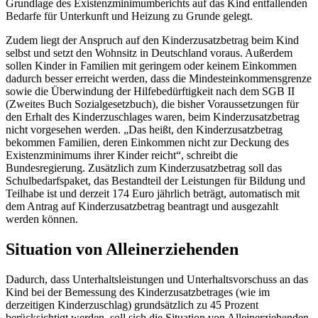
Grundlage des Existenzminimumberichts auf das Kind entfallenden
Bedarfe für Unterkunft und Heizung zu Grunde gelegt.
Zudem liegt der Anspruch auf den Kinderzusatzbetrag beim Kind
selbst und setzt den Wohnsitz in Deutschland voraus. Außerdem
sollen Kinder in Familien mit geringem oder keinem Einkommen
dadurch besser erreicht werden, dass die Mindesteinkommensgrenze
sowie die Überwindung der Hilfebedürftigkeit nach dem SGB II
(Zweites Buch Sozialgesetzbuch), die bisher Voraussetzungen für
den Erhalt des Kinderzuschlages waren, beim Kinderzusatzbetrag
nicht vorgesehen werden. „Das heißt, den Kinderzusatzbetrag
bekommen Familien, deren Einkommen nicht zur Deckung des
Existenzminimums ihrer Kinder reicht“, schreibt die
Bundesregierung. Zusätzlich zum Kinderzusatzbetrag soll das
Schulbedarfspaket, das Bestandteil der Leistungen für Bildung und
Teilhabe ist und derzeit 174 Euro jährlich beträgt, automatisch mit
dem Antrag auf Kinderzusatzbetrag beantragt und ausgezahlt
werden können.
Situation von Alleinerziehenden
Dadurch, dass Unterhaltsleistungen und Unterhaltsvorschuss an das
Kind bei der Bemessung des Kinderzusatzbetrages (wie im
derzeitigen Kinderzuschlag) grundsätzlich zu 45 Prozent
berücksichtigt werden, soll sich die Situation von Alleinerziehenden,