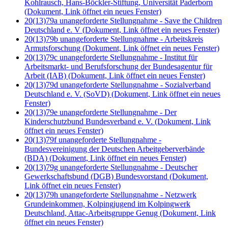
Kohlrausch, Hans-Böckler-Stiftung, Universität Paderborn
(Dokument, Link öffnet ein neues Fenster)
20(13)79a unangeforderte Stellungnahme - Save the Children
Deutschland e. V
(Dokument, Link öffnet ein neues Fenster)
20(13)79b unangeforderte Stellungnahme - Arbeitskreis
Armutsforschung
(Dokument, Link öffnet ein neues Fenster)
20(13)79c unangeforderte Stellungnahme - Institut für
Arbeitsmarkt- und Berufsforschung der Bundesagentur für
Arbeit (IAB)
(Dokument, Link öffnet ein neues Fenster)
20(13)79d unangeforderte Stellungnahme - Sozialverband
Deutschland e. V. (SoVD)
(Dokument, Link öffnet ein neues
Fenster)
20(13)79e unangeforderte Stellungnahme - Der
Kinderschutzbund Bundesverband e. V.
(Dokument, Link
öffnet ein neues Fenster)
20(13)79f unangeforderte Stellungnahme -
Bundesvereinigung der Deutschen Arbeitgeberverbände
(BDA)
(Dokument, Link öffnet ein neues Fenster)
20(13)79g unangeforderte Stellungnahme - Deutscher
Gewerkschaftsbund (DGB) Bundesvorstand
(Dokument,
Link öffnet ein neues Fenster)
20(13)79h unangeforderte Stellungnahme - Netzwerk
Grundeinkommen, Kolpingjugend im Kolpingwerk
Deutschland, Attac-Arbeitsgruppe Genug
(Dokument, Link
öffnet ein neues Fenster)