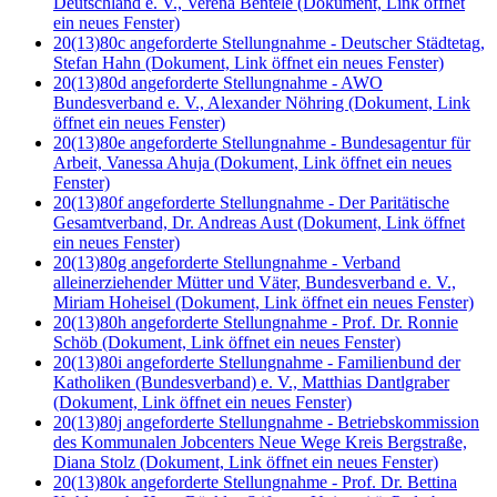
Deutschland e. V., Verena Bentele
(Dokument, Link öffnet
ein neues Fenster)
20(13)80c angeforderte Stellungnahme - Deutscher Städtetag,
Stefan Hahn
(Dokument, Link öffnet ein neues Fenster)
20(13)80d angeforderte Stellungnahme - AWO
Bundesverband e. V., Alexander Nöhring
(Dokument, Link
öffnet ein neues Fenster)
20(13)80e angeforderte Stellungnahme - Bundesagentur für
Arbeit, Vanessa Ahuja
(Dokument, Link öffnet ein neues
Fenster)
20(13)80f angeforderte Stellungnahme - Der Paritätische
Gesamtverband, Dr. Andreas Aust
(Dokument, Link öffnet
ein neues Fenster)
20(13)80g angeforderte Stellungnahme - Verband
alleinerziehender Mütter und Väter, Bundesverband e. V.,
Miriam Hoheisel
(Dokument, Link öffnet ein neues Fenster)
20(13)80h angeforderte Stellungnahme - Prof. Dr. Ronnie
Schöb
(Dokument, Link öffnet ein neues Fenster)
20(13)80i angeforderte Stellungnahme - Familienbund der
Katholiken (Bundesverband) e. V., Matthias Dantlgraber
(Dokument, Link öffnet ein neues Fenster)
20(13)80j angeforderte Stellungnahme - Betriebskommission
des Kommunalen Jobcenters Neue Wege Kreis Bergstraße,
Diana Stolz
(Dokument, Link öffnet ein neues Fenster)
20(13)80k angeforderte Stellungnahme - Prof. Dr. Bettina