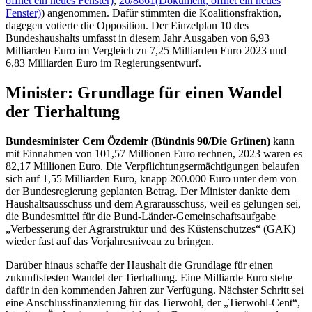
öffnet ein neues Fenster)
,
20/8661
(Dokument, öffnet ein neues
Fenster)
) angenommen. Dafür stimmten die Koalitionsfraktion,
dagegen votierte die Opposition. Der Einzelplan 10 des
Bundeshaushalts umfasst in diesem Jahr Ausgaben
von 6,93
Milliarden Euro im Vergleich zu 7,25 Milliarden Euro 2023 und
6,83 Milliarden Euro im Regierungsentwurf.
Minister: Grundlage für einen Wandel
der Tierhaltung
Bundesminister Cem Özdemir (Bündnis 90/Die Grünen)
kann
mit Einnahmen von 101,57 Millionen Euro rechnen, 2023 waren es
82,17 Millionen Euro. Die Verpflichtungsermächtigungen belaufen
sich auf 1,55 Milliarden Euro, knapp 200.000 Euro unter dem von
der Bundesregierung geplanten Betrag. Der Minister dankte dem
Haushaltsausschuss und dem Agrarausschuss, weil es gelungen sei,
die Bundesmittel für die Bund-Länder-Gemeinschaftsaufgabe
„Verbesserung der Agrarstruktur und des Küstenschutzes“ (GAK)
wieder fast auf das Vorjahresniveau zu bringen.
Darüber hinaus schaffe der Haushalt die Grundlage für einen
zukunftsfesten Wandel der Tierhaltung. Eine Milliarde Euro stehe
dafür in den kommenden Jahren zur Verfügung. Nächster Schritt sei
eine Anschlussfinanzierung für das Tierwohl, der „Tierwohl-Cent“,