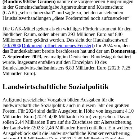
(Bündnis 90/Die Grünen)
nannte die vorgesehenen Einsparungen
in der Gemeinschaftsaufgabe Agrarstruktur und Küstenschutz
(GAK) „sehr schmerzhaft“ und sagte zu, bei den anstehenden
Haushaltsverhandlungen „diese Fördermittel noch aufzustocken“.
Die GAK-Mittel gelten als ein wichtiges Förderinstrument für den
ländlichen Raum, sollen aber um 293 Millionen Euro auf 840
Millionen Euro gekürzt werden. Das sieht der Haushaltsentwurf
(
20/7800
(Dokument, öffnet ein neues Fenster)
) für 2024 vor, den
das Bundeskabinett bereits beschlossen hat und der am
Donnerstag,
7. September 2023,
erstmalig im Deutschen Bundestag debattiert
wurde. Insgesamt entfallen auf den Einzelplan 10 des
Bundeslandwirtschaftsministers 6,83 Milliarden Euro (2023: 7,25
Milliarden Euro).
Landwirtschaftliche Sozialpolitik
Aufgrund gesetzlicher Vorgaben bilden Ausgaben für die
landwirtschaftliche Sozialpolitik auch in diesem Jahr den größten
Posten. Für 2024 sind dafür Ausgaben in Höhe von insgesamt 4,10
Milliarden Euro (2023: 4,08 Milliarden Euro) vorgesehen. Davon
sollen 2,44 Milliarden Euro auf die Zuschüsse zur Alterssicherung
der Landwirte (2023: 2,46 Milliarden Euro) entfallen. Ein weiterer
Ausgabeblock stellt die landwirtschaftliche Krankenversicherung
mit rund 1,5 Milliarden Euro (2023: 1,48 Milliarden Euro) dar.