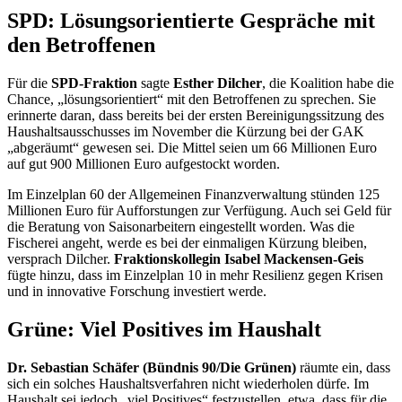
SPD: Lösungsorientierte Gespräche mit
den Betroffenen
Für die
SPD-Fraktion
sagte
Esther Dilcher
, die Koalition habe die
Chance
, „lösungsorientiert“ mit den Betroffenen zu sprechen. Sie
erinnerte daran, dass bereits bei der ersten Bereinigungssitzung des
Haushaltsausschusses im November die Kürzung bei der GAK
„abgeräumt“ gewesen sei. Die Mittel seien um 66 Millionen Euro
auf gut 900 Millionen Euro aufgestockt worden.
Im Einzelplan 60 der Allgemeinen Finanzverwaltung stünden 125
Millionen Euro für Aufforstungen zur Verfügung. Auch sei Geld für
die Beratung von Saisonarbeitern eingestellt worden. Was die
Fischerei angeht, werde es bei der einmaligen Kürzung bleiben,
versprach Dilcher.
Fraktionskollegin
Isabel Mackensen-Geis
fügte hinzu, dass im Einzelplan 10 in mehr Resilienz gegen Krisen
und in innovative Forschung investiert werde.
Grüne: Viel Positives im Haushalt
Dr. Sebastian Schäfer (Bündnis 90/Die Grünen)
räumte ein, dass
sich ein solches Haushaltsverfahren nicht wiederholen dürfe. Im
Haushalt sei jedoch „viel Positives“ festzustellen, etwa, dass für die