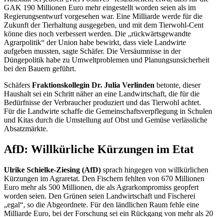
GAK 190 Millionen Euro mehr eingestellt worden seien als im
Regierungsentwurf vorgesehen war. Eine Milliarde werde für die
Zukunft der Tierhaltung ausgegeben, und mit dem Tierwohl-Cent
könne dies noch verbessert werden. Die „rückwärtsgewandte
Agrarpolitik“ der Union habe bewirkt, dass viele Landwirte
aufgeben mussten, sagte Schäfer. Die Versäumnisse in der
Düngepolitik habe zu Umweltproblemen und Planungsunsicherheit
bei den Bauern geführt.
Schäfers
Fraktionskollegin Dr. Julia Verlinden
betonte, dieser
Haushalt sei ein Schritt näher an eine Landwirtschaft, die für die
Bedürfnisse der Verbraucher produziert und das Tierwohl achtet.
Für die Landwirte schaffe die Gemeinschaftsverpflegung in Schulen
und Kitas durch die Umstellung auf Obst und Gemüse verlässliche
Absatzmärkte.
AfD: Willkürliche Kürzungen im Etat
Ulrike Schielke-Ziesing (AfD)
sprach hingegen von willkürlichen
Kürzungen im Agraretat. Den Fischern fehlten von 670 Millionen
Euro mehr als 500 Millionen, die als Agrarkompromiss geopfert
worden seien. Den Grünen seien Landwirtschaft und Fischerei
„egal“, so die Abgeordnete. Für den ländlichen Raum fehle eine
Milliarde Euro, bei der Forschung sei ein Rückgang von mehr als 20