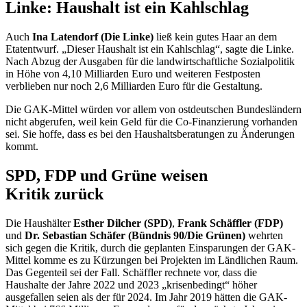
Linke: Haushalt ist ein Kahlschlag
Auch
Ina Latendorf (Die Linke)
ließ kein gutes Haar an dem
Etatentwurf. „Dieser Haushalt ist ein Kahlschlag“, sagte die Linke.
Nach Abzug der Ausgaben für die landwirtschaftliche Sozialpolitik
in Höhe von 4,10 Milliarden Euro und weiteren Festposten
verblieben nur noch 2,6 Milliarden Euro für die Gestaltung.
Die GAK-Mittel würden vor allem von ostdeutschen Bundesländern
nicht abgerufen, weil kein Geld für die Co-Finanzierung vorhanden
sei. Sie hoffe, dass es bei den Haushaltsberatungen zu Änderungen
kommt.
SPD, FDP und Grüne weisen
Kritik zurück
Die Haushälter
Esther Dilcher (SPD)
,
Frank Schäffler (FDP)
und
Dr. Sebastian Schäfer (Bündnis 90/Die Grünen)
wehrten
sich gegen die Kritik, durch die geplanten Einsparungen der GAK-
Mittel komme es zu Kürzungen bei Projekten im Ländlichen Raum.
Das Gegenteil sei der Fall. Schäffler rechnete vor, dass die
Haushalte der Jahre 2022 und 2023 „krisenbedingt“ höher
ausgefallen seien als der für 2024. Im Jahr 2019 hätten die GAK-