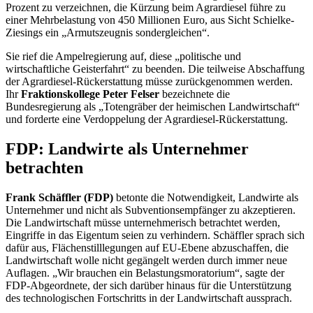
Prozent zu verzeichnen, die Kürzung beim Agrardiesel führe zu
einer Mehrbelastung von 450 Millionen Euro, aus Sicht Schielke-
Ziesings ein „Armutszeugnis sondergleichen“.
Sie rief die Ampelregierung auf, diese „politische und
wirtschaftliche Geisterfahrt“ zu beenden. Die teilweise Abschaffung
der Agrardiesel-Rückerstattung müsse zurückgenommen werden.
Ihr
Fraktionskollege Peter Felser
bezeichnete die
Bundesregierung als „Totengräber der heimischen Landwirtschaft“
und forderte eine Verdoppelung der Agrardiesel-Rückerstattung.
FDP: Landwirte als Unternehmer
betrachten
Frank Schäffler (FDP)
betonte die Notwendigkeit, Landwirte als
Unternehmer und nicht als Subventionsempfänger zu akzeptieren.
Die Landwirtschaft müsse unternehmerisch betrachtet werden,
Eingriffe in das Eigentum seien zu verhindern. Schäffler sprach sich
dafür aus, Flächenstilllegungen auf EU-Ebene abzuschaffen, die
Landwirtschaft wolle nicht gegängelt werden durch immer neue
Auflagen. „Wir brauchen ein Belastungsmoratorium“, sagte der
FDP-Abgeordnete, der sich darüber hinaus für die Unterstützung
des technologischen Fortschritts in der Landwirtschaft aussprach.