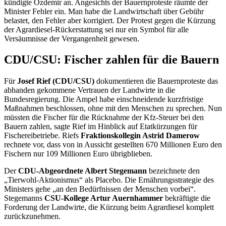
kündigte Özdemir an. Angesichts der Bauernproteste räumte der
Minister Fehler ein. Man habe die Landwirtschaft über Gebühr
belastet, den Fehler aber korrigiert. Der Protest gegen die Kürzung
der Agrardiesel-Rückerstattung sei nur ein Symbol für alle
Versäumnisse der Vergangenheit gewesen.
CDU/CSU: Fischer zahlen für die Bauern
Für
Josef Rief (CDU/CSU)
dokumentieren die Bauernproteste das
abhanden gekommene Vertrauen der Landwirte in die
Bundesregierung. Die Ampel habe einschneidende kurzfristige
Maßnahmen beschlossen, ohne mit den Menschen zu sprechen. Nun
müssten die Fischer für die Rücknahme der Kfz-Steuer bei den
Bauern zahlen, sagte Rief im Hinblick auf Etatkürzungen für
Fischereibetriebe. Riefs
Fraktionskollegin Astrid Damerow
rechnete vor, dass von in Aussicht gestellten 670 Millionen Euro den
Fischern nur 109 Millionen Euro übrigblieben.
Der
CDU-Abgeordnete Albert Stegemann
bezeichnete den
„Tierwohl-Aktionismus“ als Placebo. Die Ernährungsstrategie des
Ministers gehe „an den Bedürfnissen der Menschen vorbei“.
Stegemanns
CSU-Kollege Artur Auernhammer
bekräftigte die
Forderung der Landwirte, die Kürzung beim Agrardiesel komplett
zurückzunehmen.