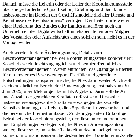
Danach müsse die Leiterin oder der Leiter der Koordinierungsstelle
über die „erforderliche Qualifikation, Erfahrung und Sachkunde
insbesondere im Bereich der Geschäftsmodelle digitaler Dienste und
Kenntnisse des Rechtsrahmens“ verfügen. Der Leiter dürfe weder
einer Regierung des Bundes oder Landes angehören noch ein
Unternehmen der Digitalwirtschaft innehaben, leiten oder Mitglied
des Vorstandes oder Aufsichtsrates eines solchen sein, heißt es in der
Vorlage weiter.
Auch werden in dem Änderungsantrag Details zum
Beschwerdemanagement bei der Koordinierungsstelle konkretisiert:
So soll diese ein leicht zugängliches und benutzerfreundliches
Beschwerdemanagement-System einrichten, das „gängige Kriterien
für ein modernes Beschwerdeportal“ erfülle und getroffene
Entscheidungen transparent mache, heißt es darin weiter. Auch soll
es einen jährlichen Bericht der Bundesregierung, erstmals zum 30.
Juni 2025, über Meldungen beim BKA geben. Darin soll die Art
und Anzahl der gemeldeten Straftaten erfasst sein. Dies solle
insbesondere ausgewählte Straftaten etwa gegen die sexuelle
Selbstbestimmung, das Leben, die körperliche Unversehrtheit und
die persönliche Freiheit umfassen. Zu dem geplanten 16-köpfigen
Beirat bei der Koordinierungsstelle, der diese unter anderem berät
und Empfehlungen vorlegen soll, heißt es im Änderungsantrag
weiter, dieser solle, um seiner Tätigkeit wirksam nachgehen zu
können, Informationsansprüche gegenüber der Koordinierungsstelle