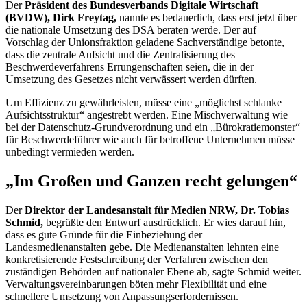
Der
Präsident des Bundesverbands Digitale Wirtschaft
(BVDW), Dirk Freytag,
nannte es bedauerlich, dass erst jetzt über
die nationale Umsetzung des DSA beraten werde. Der auf
Vorschlag der Unionsfraktion geladene Sachverständige betonte,
dass die zentrale Aufsicht und die Zentralisierung des
Beschwerdeverfahrens Errungenschaften seien, die in der
Umsetzung des Gesetzes nicht verwässert werden dürften.
Um Effizienz zu gewährleisten, müsse eine „möglichst schlanke
Aufsichtsstruktur“ angestrebt werden. Eine Mischverwaltung wie
bei der Datenschutz-Grundverordnung und ein „Bürokratiemonster“
für Beschwerdeführer wie auch für betroffene Unternehmen müsse
unbedingt vermieden werden.
„Im Großen und Ganzen recht gelungen“
Der
Direktor der Landesanstalt für Medien NRW, Dr. Tobias
Schmid,
begrüßte den Entwurf ausdrücklich. Er wies darauf hin,
dass es gute Gründe für die Einbeziehung der
Landesmedienanstalten gebe. Die Medienanstalten lehnten eine
konkretisierende Festschreibung der Verfahren zwischen den
zuständigen Behörden auf nationaler Ebene ab, sagte Schmid weiter.
Verwaltungsvereinbarungen böten mehr Flexibilität und eine
schnellere Umsetzung von Anpassungserfordernissen.