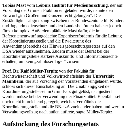
Tobias Mast
vom
Leibniz-Institut für Medienforschung
, der auf
Vorschlag der Grünen-Fraktion eingeladen wurde, nannte den
Entwurf „im Großen und Ganzen recht gelungen“. Die
Zuständigkeitsabgrenzung zwischen der Bundeszentrale für Kinder-
und Jugendmedienschutz und den Landesbehörden halte er jedoch
für zu komplex. Außerdem plädierte Mast dafür, die im
Referentenentwurf angedachte Expertiseerfordernis für die Leitung
der Koordinierungsstelle und die Erweiterung des
Anwendungsbereichs des Hinweisgeberschutzgesetzes auf den
DSA wieder aufzunehmen. Zudem müsse der Beirat bei der
Koordinierungsstelle stärkere Auskunfts- und Informationsrechte
erhalten, um kein „zahnloser Tiger“ zu sein.
Prof. Dr. Ralf Müller-Terpitz
von der Fakultät für
Rechtswissenschaft und Volkswirtschaftslehre der
Universität
Mannheim
, der auf Vorschlag der Vorsitzenden eingeladen wurde,
schloss sich dieser Einschätzung an. Die Unabhängigkeit der
Koordinierungsstelle sei im Grundsatz gut gelöst, nachjustiert
werden müsse bei der Verwendung der Finanzmittel. Ebenfalls sei
noch nicht hinreichend geregelt, welches Verhältnis die
Koordinierungsstelle und die BNetzA zueinander haben und wer im
Verwaltungsvollzug nach außen auftrete, sagte Müller-Terpitz.
Aufstockung des Forschungsetats