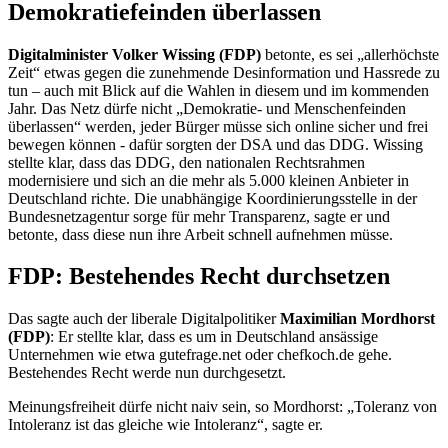
Demokratiefeinden überlassen
Digitalminister Volker Wissing (FDP)
betonte, es sei „allerhöchste
Zeit“ etwas gegen die zunehmende Desinformation und Hassrede zu
tun – auch mit Blick auf die Wahlen in diesem und im kommenden
Jahr. Das Netz dürfe nicht „Demokratie- und Menschenfeinden
überlassen“ werden, jeder Bürger müsse sich online sicher und frei
bewegen können - dafür sorgten der DSA und das DDG. Wissing
stellte klar, dass das DDG, den nationalen Rechtsrahmen
modernisiere und sich an die mehr als 5.000 kleinen Anbieter in
Deutschland richte. Die unabhängige Koordinierungsstelle in der
Bundesnetzagentur sorge für mehr Transparenz, sagte er und
betonte, dass diese nun ihre Arbeit schnell aufnehmen müsse.
FDP: Bestehendes Recht durchsetzen
Das sagte auch der liberale Digitalpolitiker
Maximilian Mordhorst
(FDP)
: Er stellte klar, dass es um in Deutschland ansässige
Unternehmen wie etwa gutefrage.net oder chefkoch.de gehe.
Bestehendes Recht werde nun durchgesetzt.
Meinungsfreiheit dürfe nicht naiv sein, so Mordhorst: „Toleranz von
Intoleranz ist das gleiche wie Intoleranz“, sagte er.