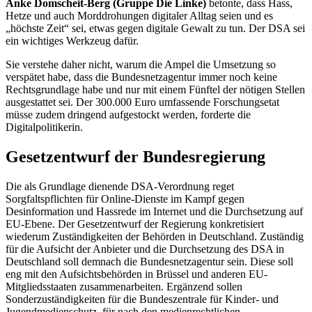
Anke Domscheit-Berg (Gruppe Die Linke)
betonte, dass Hass,
Hetze und auch Morddrohungen digitaler Alltag seien und es
„höchste Zeit“ sei, etwas gegen digitale Gewalt zu tun. Der DSA sei
ein wichtiges Werkzeug dafür.
Sie verstehe daher nicht, warum die Ampel die Umsetzung so
verspätet habe, dass die Bundesnetzagentur immer noch keine
Rechtsgrundlage habe und nur mit einem Fünftel der nötigen Stellen
ausgestattet sei. Der 300.000 Euro umfassende Forschungsetat
müsse zudem dringend aufgestockt werden, forderte die
Digitalpolitikerin.
Gesetzentwurf der Bundesregierung
Die als Grundlage dienende DSA-Verordnung reget
Sorgfaltspflichten für
Online
-Dienste im Kampf gegen
Desinformation und Hassrede im Internet und die Durchsetzung auf
EU-Ebene. Der Gesetzentwurf der Regierung konkretisiert
wiederum Zuständigkeiten der Behörden in Deutschland. Zuständig
für die Aufsicht der Anbieter und die Durchsetzung des DSA in
Deutschland soll demnach die Bundesnetzagentur sein. Diese soll
eng mit den Aufsichtsbehörden in Brüssel und anderen EU-
Mitgliedsstaaten zusammenarbeiten. Ergänzend sollen
Sonderzuständigkeiten für die Bundeszentrale für Kinder- und
Jugendmedienschutz, für nach den medienrechtlichen