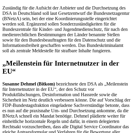
Zuständig für die Aufsicht der Anbieter und die Durchsetzung des
DSA in Deutschland soll laut Gesetzentwurf die Bundesnetzagentur
(BNetzA) sein, bei der eine Koordinierungsstelle eingerichtet
werden soll. Ergänzend sollen Sonderzuständigkeiten für die
Bundeszentrale für Kinder- und Jugendmedienschutz, für nach den
medienrechtlichen Bestimmungen der Länder benannte Stellen
sowie für den Bundesbeauftragten für den Datenschutz und die
Informationsfreiheit geschaffen werden. Das Bundeskriminalamt
soll als zentrale Meldestelle für strafbare Inhalte fungieren.
„Meilenstein für Internetnutzer in der
EU“
Susanne Dehmel (Bitkom)
bezeichnete den DSA als „Meilenstein
für Internetnutzer in der EU“, der den Schutz vor
Produktfälschungen, Desinformation und Hassrede sowie die
Sicherheit im Netz deutlich verbessern könne. Die auf Vorschlag der
FDP-Bundestagsfraktion eingeladene Sachverständige betonte, dass
es nun auf die praxisnahe Um- und Durchsetzung ankomme, da die
BNetzA schnell ein Mandat benötige. Dehmel plädierte weiter für
einheitliche horizontale Regeln und dafür, in einem delegierten
Rechtsakt vorzuschreiben, dass alle
Digital Service Coordinator
das
gleiche Antragsformular und Verfahren für die Bewertung aller