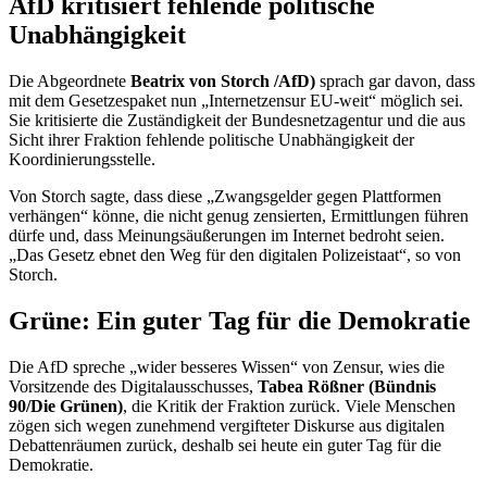
AfD kritisiert fehlende politische
Unabhängigkeit
Die Abgeordnete
Beatrix von Storch /AfD)
sprach gar davon, dass
mit dem Gesetzespaket nun „Internetzensur EU-weit“ möglich sei.
Sie kritisierte die Zuständigkeit der Bundesnetzagentur und die aus
Sicht ihrer Fraktion fehlende politische Unabhängigkeit der
Koordinierungsstelle.
Von Storch sagte, dass diese „Zwangsgelder gegen Plattformen
verhängen“ könne, die nicht genug zensierten, Ermittlungen führen
dürfe und, dass Meinungsäußerungen im Internet bedroht seien.
„Das Gesetz ebnet den Weg für den digitalen Polizeistaat“, so von
Storch.
Grüne: Ein guter Tag für die Demokratie
Die AfD spreche „wider besseres Wissen“ von Zensur, wies die
Vorsitzende des Digitalausschusses,
Tabea Rößner (Bündnis
90/Die Grünen)
, die Kritik der Fraktion zurück. Viele Menschen
zögen sich wegen zunehmend vergifteter Diskurse aus digitalen
Debattenräumen zurück, deshalb sei heute ein guter Tag für die
Demokratie.