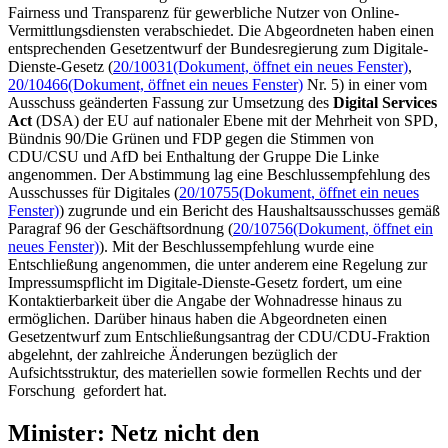
Fairness und Transparenz für gewerbliche Nutzer von
Online
-
Vermittlungsdiensten verabschiedet. Die Abgeordneten haben einen
entsprechenden Gesetzentwurf der Bundesregierung zum Digitale-
Dienste-Gesetz (
20/10031
(Dokument, öffnet ein neues Fenster)
,
20/10466
(Dokument, öffnet ein neues Fenster)
Nr. 5) in einer vom
Ausschuss geänderten Fassung zur Umsetzung des
Digital Services
Act
(DSA) der EU auf nationaler Ebene mit der Mehrheit von SPD,
Bündnis 90/Die Grünen und FDP gegen die Stimmen von
CDU/CSU und AfD bei Enthaltung der Gruppe Die Linke
angenommen. Der Abstimmung lag eine Beschlussempfehlung des
Ausschusses für Digitales (
20/10755
(Dokument, öffnet ein neues
Fenster)
) zugrunde und ein Bericht des Haushaltsausschusses gemäß
Paragraf 96 der Geschäftsordnung (
20/10756
(Dokument, öffnet ein
neues Fenster)
). Mit der Beschlussempfehlung wurde eine
Entschließung angenommen, die unter anderem eine Regelung zur
Impressumspflicht im Digitale-Dienste-Gesetz fordert, um eine
Kontaktierbarkeit über die Angabe der Wohnadresse hinaus zu
ermöglichen. Darüber hinaus haben die Abgeordneten einen
Gesetzentwurf zum Entschließungsantrag der CDU/CDU-Fraktion
abgelehnt, der zahlreiche Änderungen bezüglich der
Aufsichtsstruktur, des materiellen sowie formellen Rechts und der
Forschung gefordert hat.
Minister:
Netz nicht den