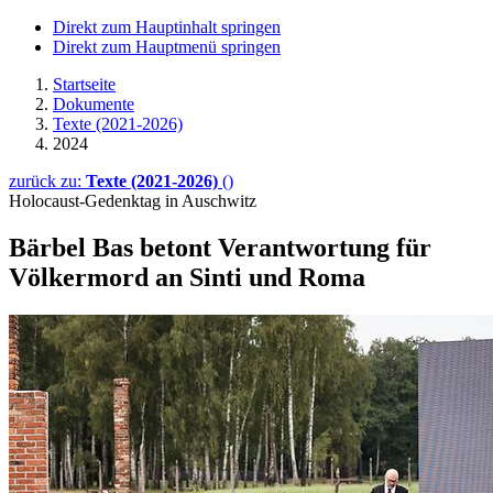
Direkt zum Hauptinhalt springen
Direkt zum Hauptmenü springen
Startseite
Dokumente
Texte (2021-2026)
2024
zurück zu:
Texte (2021-2026)
()
Holocaust-Gedenktag in Auschwitz
Bärbel Bas betont Ver
ant
wortung für
Völkermord an Sinti und Roma