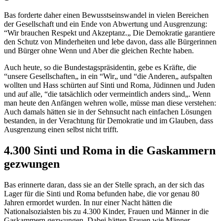
Bas forderte daher einen Bewusstseinswandel in vielen Bereichen
der Gesellschaft und ein Ende von Abwertung und Ausgrenzung:
“Wir brauchen Respekt und Akzeptanz.„ Die Demokratie garantiere
den Schutz von Minderheiten und lebe davon, dass alle Bürgerinnen
und Bürger ohne Wenn und Aber die gleichen Rechte haben.
Auch heute, so die Bundestagspräsidentin, gebe es Kräfte, die
“unsere Gesellschaften„ in ein “Wir„ und “die Anderen„ aufspalten
wollten und Hass schürten auf Sinti und Roma, Jüdinnen und Juden
und auf alle, “die tatsächlich oder vermeintlich anders sind„. Wenn
man heute den Anfängen wehren wolle, müsse man diese verstehen:
Auch damals hätten sie in der Sehnsucht nach einfachen Lösungen
bestanden, in der Verachtung für Demokratie und im Glauben, dass
Ausgrenzung einen selbst nicht trifft.
4.300 Sinti und Roma in die Gaskammern
gezwungen
Bas erinnerte daran, dass sie an der Stelle sprach, an der sich das
Lager für die Sinti und Roma befunden habe, die vor genau 80
Jahren ermordet wurden. In nur einer Nacht hätten die
Nationalsozialsten bis zu 4.300 Kinder, Frauen und Männer in die
Gaskammern gezwungen. Dabei hätten Frauen wie Männer