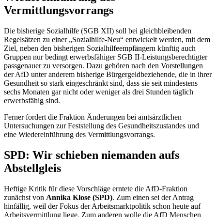
Vermittlungsvorrangs
Die bisherige Sozialhilfe (SGB XII) soll bei gleichbleibenden
Regelsätzen zu einer „Sozialhilfe-Neu“ entwickelt werden, mit dem
Ziel, neben den bisherigen Sozialhilfeempfängern künftig auch
Gruppen nur bedingt erwerbsfähiger SGB II-Leistungsberechtigter
passgenauer zu versorgen. Dazu gehören nach den Vorstellungen
der AfD unter anderem bisherige Bürgergeldbeziehende, die in ihrer
Gesundheit so stark eingeschränkt sind, dass sie seit mindestens
sechs Monaten gar nicht oder weniger als drei Stunden täglich
erwerbsfähig sind.
Ferner fordert die Fraktion Änderungen bei amtsärztlichen
Untersuchungen zur Feststellung des Gesundheitszustandes und
eine Wiedereinführung des Vermittlungsvorrangs.
SPD: Wir schieben niemanden aufs
Abstellgleis
Heftige Kritik für diese Vorschläge erntete die AfD-Fraktion
zunächst von
Annika Klose (SPD)
. Zum einen sei der Antrag
hinfällig, weil der Fokus der Arbeitsmarktpolitik schon heute auf
Arbeitsvermittlung liege. Zum anderen wolle die AfD Menschen