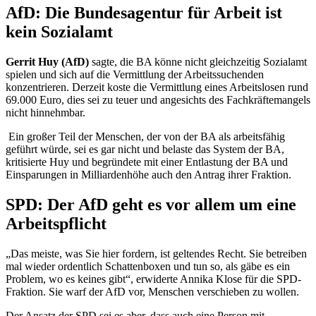
AfD: Die Bundesagentur für Arbeit ist
kein Sozialamt
Gerrit Huy (AfD)
sagte, die BA könne nicht gleichzeitig Sozialamt
spielen und sich auf die Vermittlung der Arbeitssuchenden
konzentrieren. Derzeit koste die Vermittlung eines Arbeitslosen rund
69.000 Euro, dies sei zu teuer und angesichts des Fachkräftemangels
nicht hinnehmbar.
Ein großer Teil der Menschen, der von der BA als arbeitsfähig
geführt würde, sei es gar nicht und belaste das System der BA,
kritisierte Huy und begründete mit einer Entlastung der BA und
Einsparungen in Milliardenhöhe auch den Antrag ihrer Fraktion.
SPD: Der AfD geht es vor allem um eine
Arbeitspflicht
„Das meiste, was Sie hier fordern, ist geltendes Recht. Sie betreiben
mal wieder ordentlich Schattenboxen und tun so, als gäbe es ein
Problem, wo es keines gibt“, erwiderte Annika Klose für die SPD-
Fraktion. Sie warf der AfD vor, Menschen verschieben zu wollen.
Der Ansatz der SPD sei es aber, dass auch eine Person mit