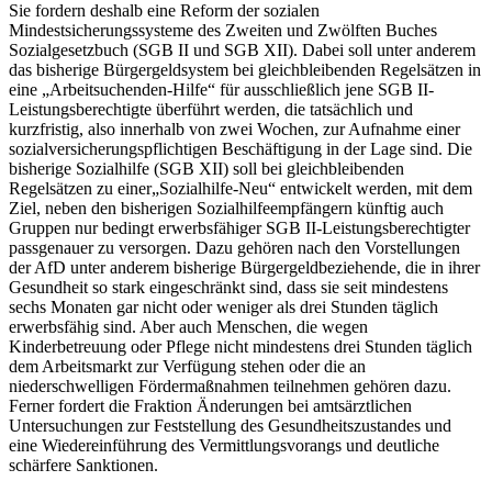
Sie fordern deshalb eine Reform der sozialen
Mindestsicherungssysteme des Zweiten und Zwölften Buches
Sozialgesetzbuch (SGB II und SGB XII). Dabei soll unter anderem
das bisherige Bürgergeldsystem bei gleichbleibenden Regelsätzen in
eine „Arbeitsuchenden-Hilfe“ für ausschließlich jene SGB II-
Leistungsberechtigte überführt werden, die tatsächlich und
kurzfristig, also innerhalb von zwei Wochen, zur Aufnahme einer
sozialversicherungspflichtigen Beschäftigung in der Lage sind. Die
bisherige Sozialhilfe (SGB XII) soll bei gleichbleibenden
Regelsätzen zu einer„Sozialhilfe-Neu“ entwickelt werden, mit dem
Ziel, neben den bisherigen Sozialhilfeempfängern künftig auch
Gruppen nur bedingt erwerbsfähiger SGB II-Leistungsberechtigter
passgenauer zu versorgen. Dazu gehören nach den Vorstellungen
der AfD unter anderem bisherige Bürgergeldbeziehende, die in ihrer
Gesundheit so stark eingeschränkt sind, dass sie seit mindestens
sechs Monaten gar nicht oder weniger als drei Stunden täglich
erwerbsfähig sind. Aber auch Menschen, die wegen
Kinderbetreuung oder Pflege nicht mindestens drei Stunden täglich
dem Arbeitsmarkt zur Verfügung stehen oder die an
niederschwelligen Fördermaßnahmen teilnehmen gehören dazu.
Ferner fordert die Fraktion Änderungen bei amtsärztlichen
Untersuchungen zur Feststellung des Gesundheitszustandes und
eine Wiedereinführung des Vermittlungsvorangs und deutliche
schärfere Sanktionen.