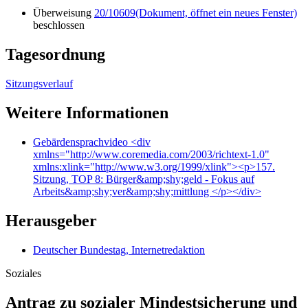
Überweisung
20/10609
(Dokument, öffnet ein neues Fenster)
beschlossen
Tagesordnung
Sitzungsverlauf
Weitere Informationen
Gebärdensprachvideo
<div
xmlns="http://www.coremedia.com/2003/richtext-1.0"
xmlns:xlink="http://www.w3.org/1999/xlink"><p>157.
Sitzung, TOP 8: Bürger&amp;shy;geld - Fokus auf
Arbeits&amp;shy;ver&amp;shy;mittlung </p></div>
Herausgeber
Deutscher Bundestag, Internetredaktion
Soziales
Antrag zu sozialer Mindestsicherung und