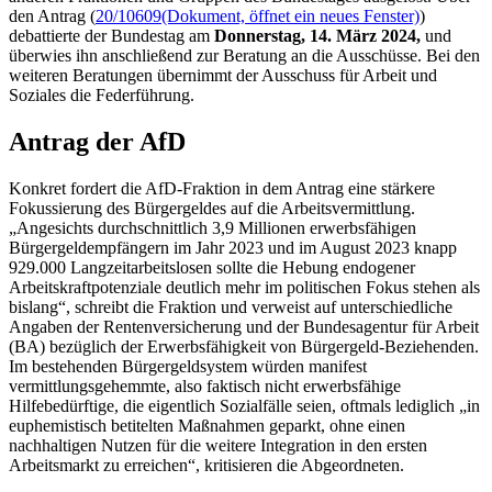
den Antrag (
20/10609
(Dokument, öffnet ein neues Fenster)
)
debattierte der Bundestag am
Donnerstag, 14. März 2024,
und
überwies ihn anschließend zur Beratung an die Ausschüsse. Bei den
weiteren Beratungen übernimmt der Ausschuss für Arbeit und
Soziales die Federführung.
Antrag der AfD
Konkret fordert die AfD-Fraktion in dem Antrag eine stärkere
Fokussierung des Bürgergeldes auf die Arbeitsvermittlung.
„Angesichts durchschnittlich 3,9 Millionen erwerbsfähigen
Bürgergeldempfängern im Jahr 2023 und im August 2023 knapp
929.000 Langzeitarbeitslosen sollte die Hebung endogener
Arbeitskraftpotenziale deutlich mehr im politischen Fokus stehen als
bislang“, schreibt die Fraktion und verweist auf unterschiedliche
Angaben der Rentenversicherung und der Bundesagentur für Arbeit
(BA) bezüglich der Erwerbsfähigkeit von Bürgergeld-Beziehenden.
Im bestehenden Bürgergeldsystem würden manifest
vermittlungsgehemmte, also faktisch nicht erwerbsfähige
Hilfebedürftige, die eigentlich Sozialfälle seien, oftmals lediglich „in
euphemistisch betitelten Maßnahmen geparkt, ohne einen
nachhaltigen Nutzen für die weitere Integration in den ersten
Arbeitsmarkt zu erreichen“, kritisieren die Abgeordneten.