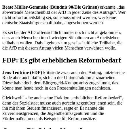
Beate Müller-Gemmeke (Bündnis 90/Die Grünen)
erkannte „das
abwertende Menschenbild der AfD in jeder Zeile des Antrags“. Wer
nicht sofort arbeitsfähig sei, solle aussortiert werden, wer keine
deutsche Staatsbürgerschaft habe, abgeschoben werden.
Es sei bei der AfD offensichtlich immer noch nicht angekommen,
dass auch Menschen in schwierigen Situationen am Arbeitsleben
teilhaben wollen. Dabei gehe es um gesellschaftliche Teilhabe, die
die AfD mit diesem Antrag vielen Menschen verwehren wolle.
FDP: Es gibt erheblichen Reformbedarf
Jens Teutrine (FDP)
kritisierte zwar auch den Antrag, nutzte seine
Rede aber auch dafür, sich an der Unionsfraktion abzuarbeiten.
Diese habe doch dem Bürgergeld-Kompromiss zugestimmt, das
könne man heute noch in den Pressemitteilungen nachlesen.
Gleichwohl sehe auch seine Fraktion „erheblichen Reformbedarf“,
denn der Sozialstaat müsse auch gerecht gegenüber jenen sein, die
ihn mit ihren Steuern finanzieren, sagte er. Er nannte die
Zuverdienstgrenzen, die Jugendberufsagenturen und die
Fördermaßnahmen als Beispiele für Reformansätze.