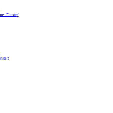
)
ues Fenster)
)
nster)