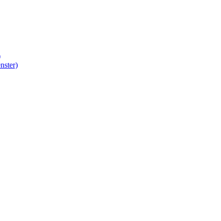
)
nster)