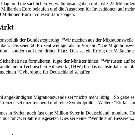
chlagt und die sächlichen Verwaltungsausgaben mit fast 3,22 Milliard
 Milliarden Euro belaufen und die Ausgaben für Investitionen auf mehr
Millionen Euro in diesem Jahr steigen.
wirkt
ionspolitik der Bundesregierung. “Wir machen aus der Migrationswelle e
nken. Das seien 60 Prozent weniger als im Vorjahr: “Die Migrationswen
ration„, sondern auf dem dritten Platz. Dies sei ein Erfolg der Maßnah
Sicherheit neu formulieren, fügte der Minister hinzu: “Wir rüsten auf 
ltsmittel beim Technischen Hilfswerk (THW) für das nächste Jahr um 
ng einen “
Cyberdome
für Deutschland schaffen„.
ahl angekündigten Migrationswende sei “nichts mehr übrig„. So gebe e
renzen sei unzureichend und reine Symbolpolitik. Weitere “Einfallsto
s in Syrien noch fast eine Million Syrer in Deutschland, monierte Cur
 nur für zwei Jahre ausgesetzt. Dies sei keine “Wende zum Besseren„,