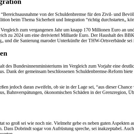
gration
 “Bereichsausnahme von der Schuldenbremse für den Zivil- und Bevölke
ition beim Thema Sicherheit und Integration “richtig durchstarten„ kö
 Vergleich zum vergangenen Jahr um knapp 170 Millionen Euro an und we
eich zu 2024 um eine dreiviertel Milliarde Euro. Der Haushalt des BBK 
g„ und
die Sanierung maroder Unterkünfte der THW-Ortsverbände sei 
zen
halt des Bundesinnenministeriums im Vergleich zum Vorjahr eine deutl
z aus. Dank der gemeinsam beschlossenen Schuldenbremse-Reform biete
ßen jedoch daran zweifeln, ob sie in der Lage sei, “aus dieser
Chance
Staus, Bahnverspätungen, ökonomischen Schäden in der Grenzregion, Üb
Etat so groß sei wie noch nie. Vielmehr gebe es neben guten Aspekten a
en. Dass Dobrindt sogar von Aufrüstung spreche, sei inakzeptabel. Au
auerten.