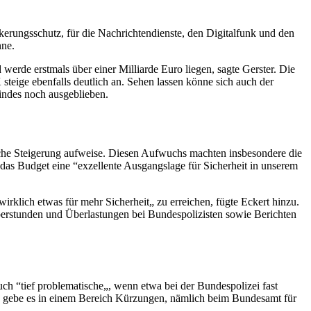
rungsschutz, für die Nachrichtendienste, den Digitalfunk und den
nne.
rde erstmals über einer Milliarde Euro liegen, sagte Gerster. Die
steige ebenfalls deutlich an. Sehen lassen könne sich auch der
indes noch ausgeblieben.
iche Steigerung aufweise. Diesen Aufwuchs machten insbesondere die
 das
Budget
eine “exzellente Ausgangslage für Sicherheit in unserem
wirklich etwas für mehr Sicherheit„ zu erreichen, fügte Eckert hinzu.
erstunden und Überlastungen bei Bundespolizisten sowie Berichten
uch “tief problematische„, wenn etwa bei der Bundespolizei fast
ch gebe es in einem Bereich Kürzungen, nämlich beim Bundesamt für