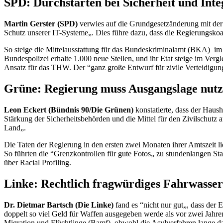
SPD: Durchstarten bei Sicherheit und Inte
Martin Gerster (SPD)
verwies auf die Grundgesetzänderung mit der
Schutz unserer
IT-
Systeme„. Dies führe dazu, dass die Regierungskoal
So steige die Mittelausstattung für das Bundeskriminalamt (BKA)
im
Bundespolizei erhalte 1.000 neue Stellen, und ihr
Etat
steige im Vergl
Ansatz für das THW. Der “ganz große Entwurf für zivile Verteidigun
Grüne: Regierung muss Ausgangslage nut
Leon Eckert (Bündnis 90/Die Grünen)
konstatierte, dass der Haus
Stärkung der Sicherheitsbehörden und die Mittel für den Zivilschut
Land„.
Die Taten der Regierung in den ersten zwei Monaten ihrer Amtszeit lie
So führten die “Grenzkontrollen für gute Fotos„ zu stundenlangen 
über
Racial Profiling
.
Linke: Rechtlich fragwürdiges Fahrwasser
Dr. Dietmar Bartsch (Die Linke)
fand es “nicht nur gut„, dass der 
doppelt so viel Geld für Waffen ausgegeben werde als vor zwei Jahr
Migration und Flüchtlinge (Bamf), obwohl die Asylverfahren lange d