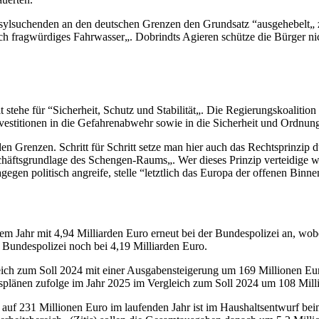
sylsuchenden an den deutschen Grenzen den Grundsatz “ausgehebelt„ z
ich fragwürdiges Fahrwasser„. Dobrindts Agieren schütze die Bürger nic
stehe für “Sicherheit, Schutz und Stabilität„. Die Regierungskoalition
vestitionen in die Gefahrenabwehr sowie in die Sicherheit und Ordnun
n Grenzen. Schritt für Schritt setze man hier auch das Rechtsprinzip 
eschäftsgrundlage des Schengen-Raums„. Wer dieses Prinzip verteidige wie
gen politisch angreife, stelle “letztlich das Europa der offenen Binne
m Jahr mit 4,94 Milliarden Euro erneut bei der Bundespolizei an, wobe
e Bundespolizei noch bei 4,19 Milliarden Euro.
ich zum Soll 2024 mit einer Ausgabensteigerung um 169 Millionen Eur
splänen zufolge im Jahr 2025 im Vergleich zum Soll 2024 um 108 Mill
f 231 Millionen Euro im laufenden Jahr ist im Haushaltsentwurf beim