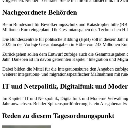
vorgesehen. Bei der “Zentralen Stelle für Informationstechnik im Sic
Nachgeordnete Behörden
Beim Bundesamt für Bevölkerungsschutz und Katastrophenhilfe (BBK)
Millionen Euro eingeplant. Die Gesamtausgaben des Technischen Hil
Die Bundeszentrale für politische Bildung (BpB) soll in diesem Jahr
2025 in der Vorlage Gesamtausgaben in Höhe von 233 Millionen Euro 
Zurückgehen sollen dem Entwurf zufolge auch die Gesamtausgaben de
Jahr. Daneben ist im davon getrennten Kapitel “Integration und Mig
Dabei bilden die Mittel für die Integrationskurse den Angaben zufol
weiterer integrations- und migrationsspezifischer Maßnahmen mit run
IT
und Netzpolitik, Digitalfunk und Mode
Im Kapitel
“IT
und Netzpolitik, Digitalfunk und Moderne Verwaltung
Jahr anwachsen. Bei der Spitzensportförderung ist ein Ausgabenaufw
Reden zu diesem Tagesordnungspunkt