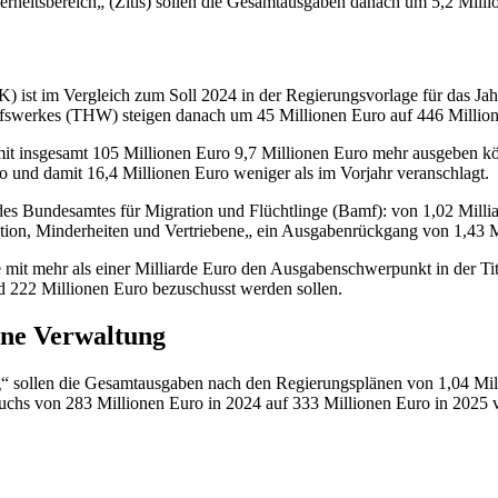
herheitsbereich„ (Zitis) sollen die Gesamtausgaben danach um 5,2 Milli
 ist im Vergleich zum Soll 2024 in der Regierungsvorlage für das J
fswerkes (THW) steigen danach um 45 Millionen Euro auf 446 Million
 mit insgesamt 105 Millionen Euro 9,7 Millionen Euro mehr ausgeben k
und damit 16,4 Millionen Euro weniger als im Vorjahr veranschlagt.
s Bundesamtes für Migration und Flüchtlinge (Bamf): von 1,02 Millia
ration, Minderheiten und Vertriebene„ ein Ausgabenrückgang von 1,43 M
ge mit mehr als einer Milliarde Euro den Ausgabenschwerpunkt in der T
d 222 Millionen Euro bezuschusst werden sollen.
rne Verwaltung
“ sollen die Gesamtausgaben nach den Regierungsplänen von 1,04 Mill
uchs von 283 Millionen Euro in 2024 auf 333 Millionen Euro in 2025 