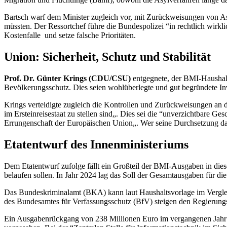
Bartsch warf dem Minister zugleich vor, mit Zurückweisungen von A
müssten. Der Ressortchef führe die Bundespolizei “in rechtlich wirkl
Kostenfalle
und setze falsche Prioritäten.
Union: Sicherheit, Schutz und Stabilität
Prof. Dr. Günter Krings (CDU/CSU)
entgegnete, der BMI-Haushalt 
Bevölkerungsschutz. Dies seien wohlüberlegte und gut begründete In
Krings verteidigte zugleich die Kontrollen und Zurückweisungen an de
im Ersteinreisestaat zu stellen sind„. Dies sei die “unverzichtbare G
Errungenschaft der Europäischen Union„. Wer seine Durchsetzung dage
Etatentwurf des Innenministeriums
Dem Etatentwurf zufolge fällt ein Großteil der BMI-Ausgaben in diese
belaufen sollen. In Jahr 2024 lag das Soll der Gesamtausgaben für di
Das Bundeskriminalamt (BKA) kann laut Haushaltsvorlage im Vergle
des Bundesamtes für Verfassungsschutz (BfV) steigen den Regierung
Ein Ausgabenrückgang von 238 Millionen Euro im vergangenen Jahr au