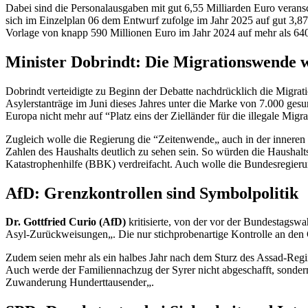
Dabei sind die Personalausgaben mit gut 6,55 Milliarden Euro verans
sich im Einzelplan 06 dem Entwurf zufolge im Jahr 2025 auf gut 3,87
Vorlage von knapp 590 Millionen Euro im Jahr 2024 auf mehr als 640 
Minister Dobrindt: Die Migrationswende 
Dobrindt verteidigte zu Beginn der Debatte nachdrücklich die Migrat
Asylerstanträge im Juni dieses Jahres unter die Marke von 7.000 gesu
Europa nicht mehr auf “Platz eins der Zielländer für die illegale Mig
Zugleich wolle die Regierung die “Zeitenwende„ auch in der inneren 
Zahlen des Haushalts deutlich zu sehen sein. So würden die Hausha
Katastrophenhilfe (BBK) verdreifacht. Auch wolle die Bundesregieru
AfD: Grenzkontrollen sind Symbolpolitik
Dr. Gottfried Curio (AfD)
kritisierte, von der vor der Bundestagsw
Asyl-Zurückweisungen„. Die nur stichprobenartige Kontrolle an den G
Zudem seien mehr als ein halbes Jahr nach dem Sturz des Assad-Regime
Auch werde der Familiennachzug der Syrer nicht abgeschafft, sondern
Zuwanderung Hunderttausender„.