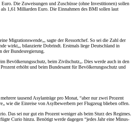
en Euro. Die Zuweisungen und Zuschüsse (ohne Investitionen) sollen
 als 1,61 Milliarden Euro. Die Einnahmen des BMI sollen laut
ine Migrationswende„, sagte der Ressortchef. So sei die Zahl der
de wirkt„, bilanzierte Dobrindt. Erstmals liege Deutschland
in
men der Bundesregierung.
beim Bevölkerungsschutz, beim Zivilschutz„. Dies werde auch in den
50 Prozent erhöht und beim Bundesamt für Bevölkerungsschutz und
s mehrere tausend Asylanträge pro Monat, “aber nur zwei Prozent
re„ wie die Einreise von Asylbewerbern per Flugzeug blieben offen.
io. Das sei nur gut ein Prozent weniger als beim Sturz des Regimes.
 fügte Curio hinzu. Benötigt werde dagegen “jedes Jahr eine Minus-