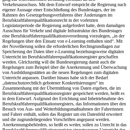
Verkehrsausschuss. Mit dem Entwurf entspricht die Regierung nach
eigener Aussage einer Entschließung des Bundestages, der im
Rahmen des Gesetzgebungsverfahrens über Änderungen im
Berufskraftfahrerqualifikationsrecht in der vorletzten
Legislaturperiode die Regierung aufgefordert hatte, dem damaligen
Ausschuss für Verkehr und digitale Infrastruktur des Bundestages
eine Berufskraftfahrerqualifikationsverordnung vorzulegen, „in der
Regelungen über den Einsatz von
e-Learning
enthalten sind“. Mit
der Novellierung sollen die erforderlichen Rechtsgrundlagen zur
Speicherung der Daten über
e-Learning
beziehungsweise digitalen
Unterricht im Berufskraftfahrerqualifikationsregister geschaffen
werden. Gleichzeitig will die Bundesregierung damit auch die
Regelungen zum Beispiel über die Anerkennung und Überwachung
von Ausbildungsstätten an die neuen Regelungen zum digitalen
Unterricht anpassen. Darüber hinaus habe sich der Bedarf
„datenschutzrechtlich gebotener Konkretisierungen“ im
Zusammenhang mit der Übermittlung von Daten ergeben, die im
Berufskraftfahrerqualifikationsregister gespeichert werden, heißt es
in dem Entwurf. Aufgrund der Errichtung und Inbetriebnahme des
Berufskraftfahrerqualifikationsregisters, das Informationen über den
Besuch von Aus- und Weiterbildungsmaßnahmen der Fahrerinnen
und Fahrer enthält, sollen das Register um ein Datenfeld erweitert
und die zugrundeliegenden Vorschriften angepasst werden.
Anerkennungsbehörden, so heißt es weiter, sollen zu Unrecht in das
Berufskraftfahrerqualifikationsregister eingetragenen Unterricht der