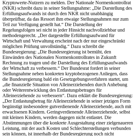
Kryptowerte-Nutzern zu melden.
Der Nationale Normenkontrollrat
(NKR) schreibt dazu in seiner Stellungnahme: „Die Darstellung des
Erfüllungsaufwands ist durch den NKR nicht unabhängig
überprüfbar, da das Ressort ihm etwaige Stellungnahmen nur zum
Teil zur Verfügung gestellt hat.“ Die Darstellung der
Regelungsfolgen sei nicht in jeder Hinsicht nachvollziehbar und
methodengerecht. „Der dargestellte Erfüllungsaufwand für
Wirtschaft und Verwaltung erscheint nach der nur eingeschränkt
möglichen Prüfung unvollständig.“ Dazu schreibt die
Bundesregierung: „Die Bundesregierung ist bemüht, den
Einwänden des Nationalen Normenkontrollrates in Zukunft
Rechnung zu tragen und die Darstellung des Erfüllungsaufwands
der Wirtschaft zu verbessern.“ Der Bundesrat fordert in seiner
Stellungnahme neben konkreten kryptobezogenen Anliegen, dass
die Bundesregierung bald ein Gesetzgebungsverfahren startet, um
„die finanzielle Situation von Alleinerziehenden durch Anhebung
oder Weiterentwicklung des Entlastungsbetrages für
Alleinerziehende zu verbessern“. Dazu erklärt die Bundesregierung:
„Der Entlastungbetrag für Alleinerziehende in seiner jetzigen Form
begünstigt insbesondere gutverdienende Alleinerziehende, auch mit
erwachsenen Kindern. Geringverdienende Alleinerziehende, selbst
mit kleinen Kindern, werden dagegen nicht entlastet. Die
Abstimmungen über die konkrete Ausgestaltung einer zielgenaueren
Leistung, mit der auch Kosten und Schlechterstellungen verbunden
sein können, ist innerhalb der Bundesregierung noch nicht