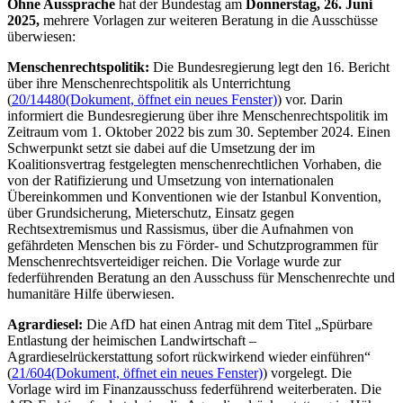
Ohne Aussprache
hat der Bundestag am
Donnerstag, 26. Juni
2025,
mehrere Vorlagen zur weiteren Beratung in die Ausschüsse
überwiesen:
Menschenrechtspolitik:
Die Bundesregierung legt den 16. Bericht
über ihre Menschenrechtspolitik als Unterrichtung
(
20/14480
(Dokument, öffnet ein neues Fenster)
) vor. Darin
informiert die Bundesregierung über ihre Menschenrechtspolitik im
Zeitraum vom 1. Oktober 2022 bis zum 30. September 2024. Einen
Schwerpunkt setzt sie dabei auf die Umsetzung der im
Koalitionsvertrag festgelegten menschenrechtlichen Vorhaben, die
von der Ratifizierung und Umsetzung von internationalen
Übereinkommen und Konventionen wie der Istanbul Konvention,
über Grundsicherung, Mieterschutz, Einsatz gegen
Rechtsextremismus und Rassismus, über die Aufnahmen von
gefährdeten Menschen bis zu Förder- und Schutzprogrammen für
Menschenrechtsverteidiger reichen. Die Vorlage wurde zur
federführenden Beratung an den Ausschuss für Menschenrechte und
humanitäre Hilfe überwiesen.
Agrardiesel:
Die AfD hat einen Antrag mit dem Titel „Spürbare
Entlastung der heimischen Landwirtschaft –
Agrardieselrückerstattung sofort rückwirkend wieder einführen“
(
21/604
(Dokument, öffnet ein neues Fenster)
)
vorgelegt. Die
Vorlage wird im Finanzausschuss federführend weiterberaten. Die