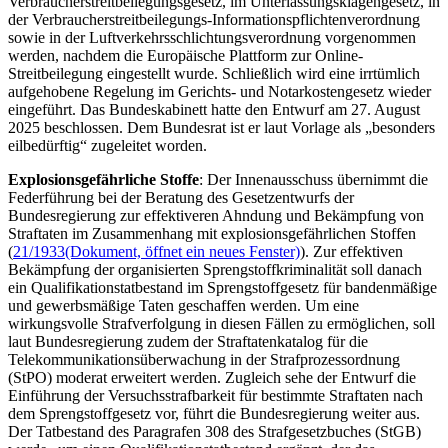
Verbraucherstreitbeilegungsgesetz, im Unterlassungsklagengesetz, in
der Verbraucherstreitbeilegungs-Informationspflichtenverordnung
sowie in der Luftverkehrsschlichtungsverordnung vorgenommen
werden, nachdem die Europäische Plattform zur
Online
-
Streitbeilegung eingestellt wurde. Schließlich wird eine irrtümlich
aufgehobene Regelung im Gerichts- und Notarkostengesetz wieder
eingeführt. Das Bundeskabinett hatte den Entwurf am 27. August
2025 beschlossen. Dem Bundesrat ist er laut Vorlage als „besonders
eilbedürftig“ zugeleitet worden.
Explosionsgefährliche Stoffe
: Der Innenausschuss übernimmt die
Federführung bei der Beratung des Gesetzentwurfs der
Bundesregierung zur effektiveren Ahndung und Bekämpfung von
Straftaten im Zusammenhang mit explosionsgefährlichen Stoffen
(
21/1933
(Dokument, öffnet ein neues Fenster)
). Zur effektiven
Bekämpfung der organisierten Sprengstoffkriminalität soll danach
ein Qualifikationstatbestand im Sprengstoffgesetz für bandenmäßige
und gewerbsmäßige Taten geschaffen werden. Um eine
wirkungsvolle Strafverfolgung in diesen Fällen zu ermöglichen, soll
laut Bundesregierung zudem der Straftatenkatalog für die
Telekommunikationsüberwachung in der Strafprozessordnung
(StPO) moderat erweitert werden. Zugleich sehe der Entwurf die
Einführung der Versuchsstrafbarkeit für bestimmte Straftaten nach
dem Sprengstoffgesetz vor, führt die Bundesregierung weiter aus.
Der Tatbestand des Paragrafen 308 des Strafgesetzbuches (StGB)