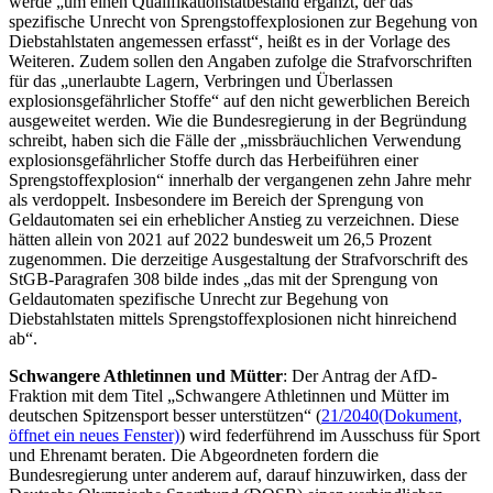
werde „um einen Qualifikationstatbestand ergänzt, der das
spezifische Unrecht von Sprengstoffexplosionen zur Begehung von
Diebstahlstaten angemessen erfasst“, heißt es in der Vorlage des
Weiteren. Zudem sollen den Angaben zufolge die Strafvorschriften
für das „unerlaubte Lagern, Verbringen und Überlassen
explosionsgefährlicher Stoffe“ auf den nicht gewerblichen Bereich
ausgeweitet werden. Wie die Bundesregierung in der Begründung
schreibt, haben sich die Fälle der „missbräuchlichen Verwendung
explosionsgefährlicher Stoffe durch das Herbeiführen einer
Sprengstoffexplosion“ innerhalb der vergangenen zehn Jahre mehr
als verdoppelt. Insbesondere im Bereich der Sprengung von
Geldautomaten sei ein erheblicher Anstieg zu verzeichnen. Diese
hätten allein von 2021 auf 2022 bundesweit um 26,5 Prozent
zugenommen. Die derzeitige Ausgestaltung der Strafvorschrift des
StGB-Paragrafen 308 bilde indes „das mit der Sprengung von
Geldautomaten spezifische Unrecht zur Begehung von
Diebstahlstaten mittels Sprengstoffexplosionen nicht hinreichend
ab“.
Schwangere Athletinnen und Mütter
: Der Antrag der AfD-
Fraktion mit dem Titel „Schwangere Athletinnen und Mütter im
deutschen Spitzensport besser unterstützen“ (
21/2040
(Dokument,
öffnet ein neues Fenster)
) wird federführend im Ausschuss für Sport
und Ehrenamt beraten. Die Abgeordneten fordern die
Bundesregierung unter anderem auf, darauf hinzuwirken, dass der