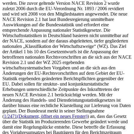
werden. Die zuvor geltende Version NACE Revision 2 wurde
zuletzt 2006 durch die EU-Verordnung Nr. 1893 / 2006 revidiert
und wird seit 2008 von den Mitgliedstaaten angewendet. Die neue
NACE Revision 2.1 hat laut Bundesregierung unmittelbare
Auswirkungen auf die Bundesstatistik und erfordert eine
entsprechende Anpassung nationaler Statistikgesetze. Die
Wirtschaftsstatistiken in Deutschland basieren nicht unmittelbar auf
der NACE, sondern auf der daraus abgeleiteten, tiefer gegliederten
nationalen „Klassifikation der Wirtschaftszweige“ (WZ). Das Ziel
der Artikel 1 bis 10 des Gesetzentwurfs ist die Anpassung der
betroffenen nationalen Rechtsvorschriften an die sich aus der NACE
Revision 2.1 und der WZ 2025 ergebenden
wirtschaftssystematischen Vorgaben und an die sich aus den
Änderungen der EU-Rechtsvorschriften auf dem Gebiet der EU-
Statistik ergebenden geänderten Berichtspflichten gegenüber der
EU. Dabei sollen für struktur- und konjunkturstatistische
Erhebungen unterschiedliche Zeitpunkte des Inkrafttretens der
neuen NACE Revision 2.1 berücksichtigt werden. Mit der
Änderung des Handels- und Dienstleistungsstatistikgesetzes ist
darüber hinaus eine rechtliche Klarstellung zur Lieferung von Daten
geplant. Der Bundesrat merkt in seiner Stellungnahme
(
1/2471
(Dokument, öffnet ein neues Fenster)
) an, dass das Gesetz
über die Statistik im Produzierenden Gewerbe geändert werde und
damit eine Regelungslücke entstehe. Diese betreffe die Erfassung
des Vorjahresumsatzes bei Bauträgern für den Berichtszeitraum