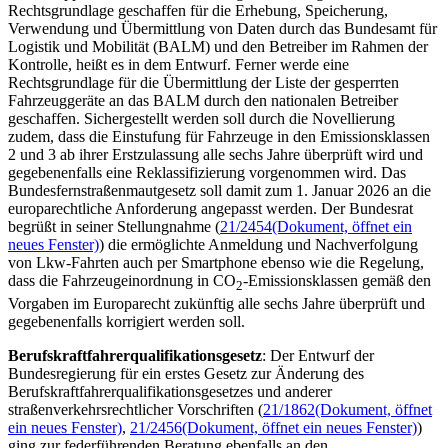
Rechtsgrundlage geschaffen für die Erhebung, Speicherung,
Verwendung und Übermittlung von Daten durch das Bundesamt für
Logistik und Mobilität (BALM) und den Betreiber im Rahmen der
Kontrolle, heißt es in dem Entwurf. Ferner werde eine
Rechtsgrundlage für die Übermittlung der Liste der gesperrten
Fahrzeuggeräte an das BALM durch den nationalen Betreiber
geschaffen. Sichergestellt werden soll durch die Novellierung
zudem, dass die Einstufung für Fahrzeuge in den Emissionsklassen
2 und 3 ab ihrer Erstzulassung alle sechs Jahre überprüft wird und
gegebenenfalls eine Reklassifizierung vorgenommen wird. Das
Bundesfernstraßenmautgesetz soll damit zum 1. Januar 2026 an die
europarechtliche Anforderung angepasst werden. Der Bundesrat
begrüßt in seiner Stellungnahme (
21/2454
(Dokument, öffnet ein
neues Fenster)
) die ermöglichte Anmeldung und Nachverfolgung
von Lkw-Fahrten auch per
Smartphone
ebenso wie die Regelung,
dass die Fahrzeugeinordnung in CO
-Emissionsklassen gemäß den
2
Vorgaben im Europarecht zukünftig alle sechs Jahre überprüft und
gegebenenfalls korrigiert werden soll.
Berufskraftfahrerqualifikationsgesetz
: Der Entwurf der
Bundesregierung für ein erstes Gesetz zur Änderung des
Berufskraftfahrerqualifikationsgesetzes und anderer
straßenverkehrsrechtlicher Vorschriften (
21/1862
(Dokument, öffnet
ein neues Fenster)
,
21/2456
(Dokument, öffnet ein neues Fenster)
)
ging zur federführenden Beratung ebenfalls an den