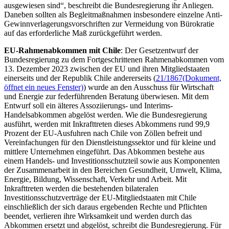
ausgewiesen sind“, beschreibt die Bundesregierung ihr Anliegen.
Daneben sollten als Begleitmaßnahmen insbesondere einzelne Anti-
Gewinnverlagerungsvorschriften zur Vermeidung von Bürokratie
auf das erforderliche Maß zurückgeführt werden.
EU-Rahmenabkommen mit Chile
: Der Gesetzentwurf der
Bundesregierung zu dem Fortgeschrittenen Rahmenabkommen vom
13. Dezember 2023 zwischen der EU und ihren Mitgliedstaaten
einerseits und der Republik Chile andererseits (
21/1867
(Dokument,
öffnet ein neues Fenster)
) wurde an den Ausschuss für Wirtschaft
und Energie zur federführenden Beratung überwiesen. Mit dem
Entwurf soll ein älteres Assoziierungs- und Interims-
Handelsabkommen abgelöst werden. Wie die Bundesregierung
ausführt, werden mit Inkrafttreten dieses Abkommens rund 99,9
Prozent der EU-Ausfuhren nach Chile von Zöllen befreit und
Vereinfachungen für den Dienstleistungssektor und für kleine und
mittlere Unternehmen eingeführt. Das Abkommen bestehe aus
einem Handels- und Investitionsschutzteil sowie aus Komponenten
der Zusammenarbeit in den Bereichen Gesundheit, Umwelt, Klima,
Energie, Bildung, Wissenschaft, Verkehr und Arbeit. Mit
Inkrafttreten werden die bestehenden bilateralen
Investitionsschutzverträge der EU-Mitgliedstaaten mit Chile
einschließlich der sich daraus ergebenden Rechte und Pflichten
beendet, verlieren ihre Wirksamkeit und werden durch das
Abkommen ersetzt und abgelöst, schreibt die Bundesregierung. Für