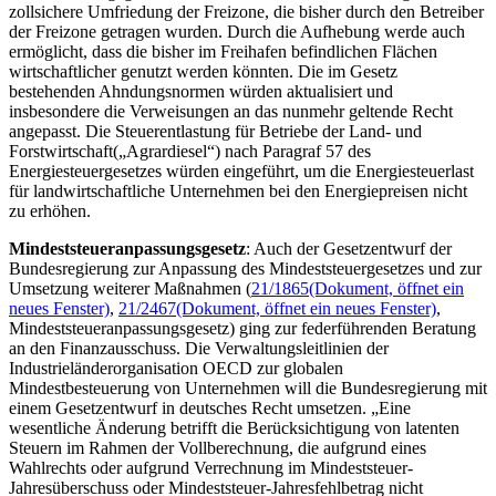
zollsichere Umfriedung der Freizone, die bisher durch den Betreiber
der Freizone getragen wurden. Durch die Aufhebung werde auch
ermöglicht, dass die bisher im Freihafen befindlichen Flächen
wirtschaftlicher genutzt werden könnten. Die im Gesetz
bestehenden Ahndungsnormen würden aktualisiert und
insbesondere die Verweisungen an das nunmehr geltende Recht
angepasst. Die Steuerentlastung für Betriebe der Land- und
Forstwirtschaft(„Agrardiesel“) nach Paragraf 57 des
Energiesteuergesetzes würden eingeführt, um die Energiesteuerlast
für landwirtschaftliche Unternehmen bei den Energiepreisen nicht
zu erhöhen.
Mindeststeueranpassungsgesetz
: Auch der Gesetzentwurf der
Bundesregierung zur Anpassung des Mindeststeuergesetzes und zur
Umsetzung weiterer Maßnahmen (
21/1865
(Dokument, öffnet ein
neues Fenster)
,
21/2467
(Dokument, öffnet ein neues Fenster)
,
Mindeststeueranpassungsgesetz) ging zur federführenden Beratung
an den Finanzausschuss. Die Verwaltungsleitlinien der
Industrieländerorganisation OECD zur globalen
Mindestbesteuerung von Unternehmen will die Bundesregierung mit
einem Gesetzentwurf in deutsches Recht umsetzen. „Eine
wesentliche Änderung betrifft die Berücksichtigung von latenten
Steuern im Rahmen der Vollberechnung, die aufgrund eines
Wahlrechts oder aufgrund Verrechnung im Mindeststeuer-
Jahresüberschuss oder Mindeststeuer-Jahresfehlbetrag nicht