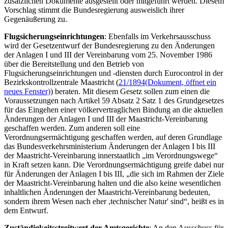
zusätzlichen Dokumente ausgestellt oder mitgeführt werden. Diesem
Vorschlag stimmt die Bundesregierung ausweislich ihrer
Gegenäußerung zu.
Flugsicherungseinrichtungen
: Ebenfalls im Verkehrsausschuss
wird der Gesetzentwurf der Bundesregierung zu den Änderungen
der Anlagen I und III der Vereinbarung vom 25. November 1986
über die Bereitstellung und den Betrieb von
Flugsicherungseinrichtungen und -diensten durch Eurocontrol in der
Bezirkskontrollzentrale Maastricht (
21/1894
(Dokument, öffnet ein
neues Fenster)
) beraten. Mit diesem Gesetz sollen zum einen die
Voraussetzungen nach Artikel 59 Absatz 2 Satz 1 des Grundgesetzes
für das Eingehen einer völkervertraglichen Bindung an die aktuellen
Änderungen der Anlagen I und III der Maastricht-Vereinbarung
geschaffen werden. Zum anderen soll eine
Verordnungsermächtigung geschaffen werden, auf deren Grundlage
das Bundesverkehrsministerium Änderungen der Anlagen I bis III
der Maastricht-Vereinbarung innerstaatlich „im Verordnungswege“
in Kraft setzen kann. Die Verordnungsermächtigung greife dabei nur
für Änderungen der Anlagen I bis III, „die sich im Rahmen der Ziele
der Maastricht-Vereinbarung halten und die also keine wesentlichen
inhaltlichen Änderungen der Maastricht-Vereinbarung bedeuten,
sondern ihrem Wesen nach eher ,technischer Natur' sind“, heißt es in
dem Entwurf.
Zuständigkeitsstreitwert der Amtsgerichte
: An den Ausschuss für