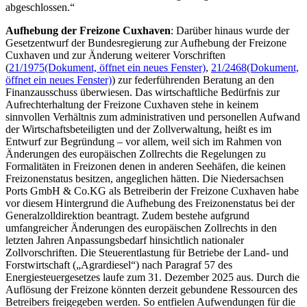
abgeschlossen.“
Aufhebung der Freizone Cuxhaven
: Darüber hinaus wurde der
Gesetzentwurf der Bundesregierung zur Aufhebung der Freizone
Cuxhaven und zur Änderung weiterer Vorschriften
(
21/1975
(Dokument, öffnet ein neues Fenster)
,
21/2468
(Dokument,
öffnet ein neues Fenster)
) zur federführenden Beratung an den
Finanzausschuss überwiesen. Das wirtschaftliche Bedürfnis zur
Aufrechterhaltung der Freizone Cuxhaven stehe in keinem
sinnvollen Verhältnis zum administrativen und personellen Aufwand
der Wirtschaftsbeteiligten und der Zollverwaltung, heißt es im
Entwurf zur Begründung
– vor allem
, weil sich im Rahmen von
Änderungen des europäischen Zollrechts die Regelungen zu
Formalitäten in Freizonen denen in anderen Seehäfen, die keinen
Freizonenstatus besitzen, angeglichen hätten. Die Niedersachsen
Ports
GmbH & Co.KG als Betreiberin der Freizone Cuxhaven habe
vor diesem Hintergrund die Aufhebung des Freizonenstatus bei der
Generalzolldirektion beantragt. Zudem bestehe aufgrund
umfangreicher Änderungen des europäischen Zollrechts in den
letzten Jahren Anpassungsbedarf hinsichtlich nationaler
Zollvorschriften. Die Steuerentlastung für Betriebe der Land- und
Forstwirtschaft („Agrardiesel“) nach Paragraf 57 des
Energiesteuergesetzes laufe zum 31. Dezember 2025 aus. Durch die
Auflösung der Freizone könnten derzeit gebundene Ressourcen des
Betreibers freigegeben werden. So entfielen Aufwendungen für die