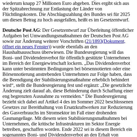
wiederum knapp 27 Millionen Euro abgeben. Dies ergibt sich aus
der Spitzabrechnung zur Entlastung der Länder von
Flüchtlingskosten. Die Abschlagszahlung des Bundes sei für 2025
um diesen Betrag zu hoch ausgefallen, heißt es im Gesetzentwurf.
Deutsche Post AG
: Der Gesetzentwurf zur Überleitung öffentlicher
Aufgaben bei Umwandlungsmaßnahmen der Deutschen Post AG
sowie zur Änderung weiterer Vorschriften (
21/1893
(Dokument,
öffnet ein neues Fenster)
) wurde ebenfalls an den
Haushaltsausschuss überwiesen. Die Bundesregierung will das
Boni- und Dividendenverbot für öffentlich gestützte Unternehmen
im Bereich der Energiewirtschaft lockern. „Das Dividendenverbot
kann unter bestimmten Bedingungen bei börsennotierten oder eine
Börsennotierung anstrebenden Unternehmen zur Folge haben, dass
die Beendigung der Stabilisierungsmaßnahme erheblich behindert
wird“, stellt die Bundesregierung fest und ergänzt: „Die gesetzliche
Änderung zielt darauf ab, diese Behinderung durch Schaffung einer
eng begrenzten Ausnahme zu vermeiden.“ Die Bundesregierung
bezieht sich dabei auf Artikel 4 des im Sommer 2022 beschlossenen
Gesetzes zur Bereithaltung von Ersatzkraftwerken zur Reduzierung
des Gasverbrauchs im Stromsektor im Fall einer drohenden
Gasmangellage. Mit diesem seien Stabilisierungsmaßnahmen bei
Unternehmen, die kritische Infrastrukturen im Sektor Energie
betreiben, geschaffen worden. Ende 2022 sei in diesem Bereich ein
sogenanntes Boni- und Dividendenverbot an den Erhalt von