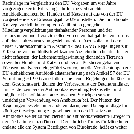
Rechtslage im Vergleich zu den EU-Vorgaben um vier Jahre
vorgezogene erste Erfassungsjahr für die verbrauchten
Antibiotikamengen bei Hunden und Katzen auf das von der EU
vorgesehene erste Erfassungsjahr 2029 umstellen. Die im nationalen
Konzept zur Minimierung von Antibiotika geregelten
Mitteilungsverpflichtungen tierhaltender Personen und der
Tierärztinnen und Tierärzte sollen von einem halbjährlichen Turnus
auf einen Jahresturnus umgestellt werden. Dazu sollen mit dem
neuen Unterabschnitt 6 in Abschnitt 4 des TAMG Regelungen zur
Erfassung von antibiotisch wirksamen Arzneimitteln bei den bisher
nicht erfassten, der Lebensmittelgewinnung dienenden Tierarten
sowie bei Hunden und Katzen und bei als Pelztieren gehaltenen
Füchsen und Nerzen eingeführt werden, um die Verpflichtungen zur
EU-einheitlichen Antibiotikadatenerfassung nach Artikel 57 der EU-
Verordnung 2019 / 6 zu erfüllen. Die neuen Regelungen, heißt es in
dem Gesetzentwurf, dienten der Verbesserung der Datengrundlage,
um Tendenzen bei der Antibiotikaanwendung festzustellen und
mögliche Risikofaktoren auszumachen. Sie trügen so zur
umsichtigen Verwendung von Antibiotika bei. Der Nutzen der
Regelungen bestehe unter anderem darin, eine Datengrundlage für
künftige Gesetzgebung zu gewinnen, um den Einsatz von
Antibiotika weiter zu reduzieren und antibiotikaresistente Erreger in
der Tierhaltung einzudämmen. Der jährliche Turnus für Mitteilungen
entlaste alle am System Beteiligten von Bürokratie, heißt es weiter.