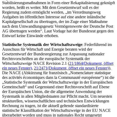
Stabilisierungsmaßnahmen in Form einer Rekapitalisierung geknüpft
worden, heißt es weiter. Mit dem Gesetzentwurf soll es der
Regierung zudem ermöglicht werden, „im Verordnungsweg
Aufgaben im öffentlichen Interesse auf eine andere inländische
Kapitalgesellschaft zu übertragen, der im Zuge einer Maßnahme
nach dem Umwandlungsgesetz Vermögenswerte der Deutsche Post
AG übertragen werden“. Laut Vorlage hat der Bundesrat gegen den
Entwurf keine Einwände erhoben.
Statistische Systematik der Wirtschaftszweige
: Federführend im
Ausschuss für Wirtschaft und Energie beraten wird der
Gesetzentwurf der Bundesregierung zur Anpassung nationaler
Rechtsvorschriften an die europäische Systematik der
Wirtschaftszweige NACE Revision 2.1 (
21/1864
(Dokument, öffnet
ein neues Fenster)
,
21/2471
(Dokument, öffnet ein neues Fenster)
).
Die NACE (Abkürzung für französisch „
Nomenclature statistique
des activités économiques dans la Communauté européenne
“) ist die
„Statistische Systematik der Wirtschaftszweige in der Europäischen
Gemeinschaft“ und Gegenstand einer Rechtsvorschrift auf Ebene
der Europäischen Union, die die allgemeine Anwendung der
Systematik in allen Mitgliedstaaten zur Pflicht macht. Um neuesten
strukturellen, wissenschaftlichen und technischen Entwicklungen
Rechnung zu tragen, ist die aktuell geltende standardisierte
statistische Klassifikation der Wirtschaftszweige in der EU NACE
überarbeitet worden und muss in nationales Recht umgesetzt