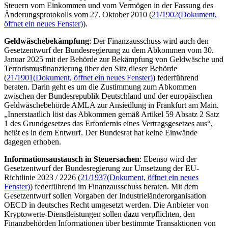
Steuern vom Einkommen und vom Vermögen in der Fassung des
Änderungsprotokolls vom 27. Oktober 2010 (
21/1902
(Dokument,
öffnet ein neues Fenster)
).
Geldwäschebekämpfung
: Der Finanzausschuss wird auch den
Gesetzentwurf der Bundesregierung zu dem Abkommen vom 30.
Januar 2025 mit der Behörde zur Bekämpfung von Geldwäsche und
Terrorismusfinanzierung über den Sitz dieser Behörde
(
21/1901
(Dokument, öffnet ein neues Fenster)
) federführend
beraten. Darin geht es um die Zustimmung zum Abkommen
zwischen der Bundesrepublik Deutschland und der europäischen
Geldwäschebehörde AMLA zur Ansiedlung in Frankfurt am Main.
„Innerstaatlich löst das Abkommen gemäß Artikel 59 Absatz 2 Satz
1 des Grundgesetzes das Erfordernis eines Vertragsgesetzes aus“,
heißt es in dem Entwurf. Der Bundesrat hat keine Einwände
dagegen erhoben.
Informationsaustausch in Steuersachen
: Ebenso wird der
Gesetzentwurf der Bundesregierung zur Umsetzung der EU-
Richtlinie 2023 / 2226 (
21/1937
(Dokument, öffnet ein neues
Fenster)
)
federführend im Finanzausschuss beraten. Mit dem
Gesetzentwurf sollen Vorgaben der Industrieländerorganisation
OECD in deutsches Recht umgesetzt werden. Die
Anbieter von
Kryptowerte-Dienstleistungen sollen dazu verpflichten, den
Finanzbehörden Informationen über bestimmte Transaktionen von