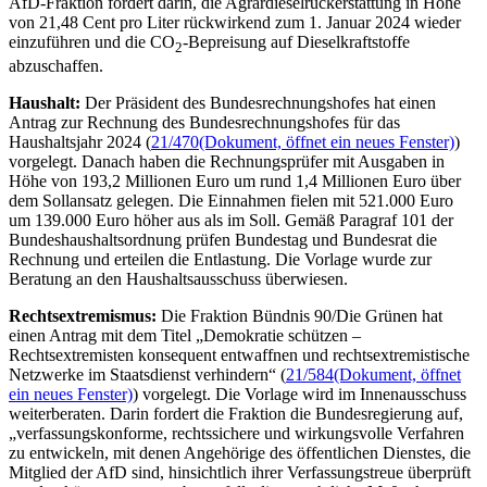
AfD-Fraktion
fordert darin, die Agrardieselrückerstattung in Höhe
von 21,48 Cent pro Liter rückwirkend zum 1. Januar 2024 wieder
einzuführen und die CO
-Bepreisung auf Dieselkraftstoffe
2
abzuschaffen.
Haushalt:
Der Präsident des Bundesrechnungshofes hat einen
Antrag zur
Rechnung des Bundesrechnungshofes für das
Haushaltsjahr 2024 (
21/470
(Dokument, öffnet ein neues Fenster)
)
vorgelegt. Danach haben die Rechnungsprüfer mit Ausgaben in
Höhe von 193,2 Millionen Euro um rund 1,4 Millionen Euro über
dem Sollansatz gelegen. Die Einnahmen fielen mit 521.000 Euro
um 139.000 Euro höher aus als im Soll. Gemäß Paragraf 101 der
Bundeshaushaltsordnung prüfen Bundestag und Bundesrat die
Rechnung und erteilen die Entlastung. Die Vorlage wurde zur
Beratung an den Haushaltsausschuss überwiesen.
Rechtsextremismus:
Die Fraktion Bündnis 90/Die Grünen hat
einen Antrag mit dem Titel „Demokratie schützen –
Rechtsextremisten konsequent entwaffnen und rechtsextremistische
Netzwerke im Staatsdienst verhindern“ (
21/584
(Dokument, öffnet
ein neues Fenster)
) vorgelegt. Die Vorlage wird im Innenausschuss
weiterberaten. Darin fordert die Fraktion die Bundesregierung auf,
„verfassungskonforme, rechtssichere und wirkungsvolle Verfahren
zu entwickeln, mit denen Angehörige des öffentlichen Dienstes, die
Mitglied der AfD sind, hinsichtlich ihrer Verfassungstreue überprüft