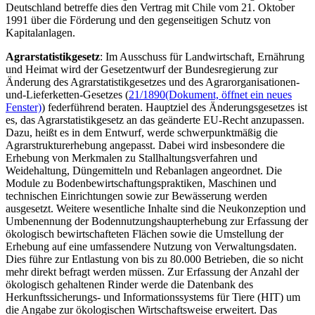
Deutschland betreffe dies den Vertrag mit Chile vom 21. Oktober
1991 über die Förderung und den gegenseitigen Schutz von
Kapitalanlagen.
Agrarstatistikgesetz
: Im Ausschuss für Landwirtschaft, Ernährung
und Heimat wird der Gesetzentwurf der Bundesregierung zur
Änderung des Agrarstatistikgesetzes und des Agrarorganisationen-
und-Lieferketten-Gesetzes (
21/1890
(Dokument, öffnet ein neues
Fenster)
) federführend beraten. Hauptziel des Änderungsgesetzes ist
es, das Agrarstatistikgesetz an das geänderte EU-Recht anzupassen.
Dazu, heißt es in dem Entwurf, werde schwerpunktmäßig die
Agrarstrukturerhebung angepasst. Dabei wird insbesondere die
Erhebung von Merkmalen zu Stallhaltungsverfahren und
Weidehaltung, Düngemitteln und Rebanlagen angeordnet. Die
Module zu Bodenbewirtschaftungspraktiken, Maschinen und
technischen Einrichtungen sowie zur Bewässerung werden
ausgesetzt. Weitere wesentliche Inhalte sind die Neukonzeption und
Umbenennung der Bodennutzungshaupterhebung zur Erfassung der
ökologisch bewirtschafteten Flächen sowie die Umstellung der
Erhebung auf eine umfassendere Nutzung von Verwaltungsdaten.
Dies führe zur Entlastung von bis zu 80.000 Betrieben, die so nicht
mehr direkt befragt werden müssen. Zur Erfassung der Anzahl der
ökologisch gehaltenen Rinder werde die Datenbank des
Herkunftssicherungs- und Informationssystems für Tiere (HIT) um
die Angabe zur ökologischen Wirtschaftsweise erweitert. Das