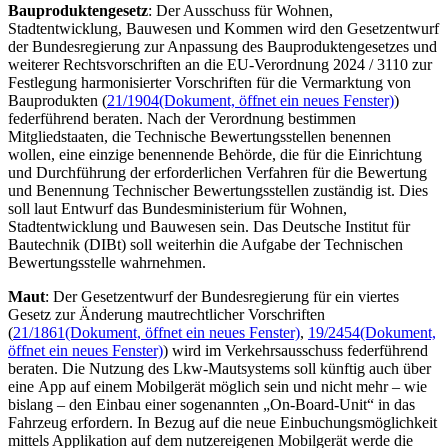
Bauproduktengesetz
: Der Ausschuss für Wohnen,
Stadtentwicklung, Bauwesen und Kommen wird den Gesetzentwurf
der Bundesregierung zur Anpassung des Bauproduktengesetzes und
weiterer Rechtsvorschriften an die EU-Verordnung 2024 / 3110 zur
Festlegung harmonisierter Vorschriften für die Vermarktung von
Bauprodukten (
21/1904
(Dokument, öffnet ein neues Fenster)
)
federführend beraten. Nach der Verordnung bestimmen
Mitgliedstaaten, die Technische Bewertungsstellen benennen
wollen, eine einzige benennende Behörde, die für die Einrichtung
und Durchführung der erforderlichen Verfahren für die Bewertung
und Benennung Technischer Bewertungsstellen zuständig ist. Dies
soll laut Entwurf das Bundesministerium für Wohnen,
Stadtentwicklung und Bauwesen sein. Das Deutsche Institut für
Bautechnik (DIBt) soll weiterhin die Aufgabe der Technischen
Bewertungsstelle wahrnehmen.
Maut
: Der Gesetzentwurf der Bundesregierung für ein viertes
Gesetz zur Änderung mautrechtlicher Vorschriften
(
21/1861
(Dokument, öffnet ein neues Fenster)
,
19/2454
(Dokument,
öffnet ein neues Fenster)
) wird im Verkehrsausschuss federführend
beraten. Die Nutzung des Lkw-Mautsystems soll künftig auch über
eine
App
auf einem Mobilgerät möglich sein und nicht mehr
–
wie
bislang
–
den Einbau einer sogenannten „
On-Board-Unit
“ in das
Fahrzeug erfordern. In Bezug auf die neue Einbuchungsmöglichkeit
mittels Applikation auf dem nutzereigenen Mobilgerät werde die