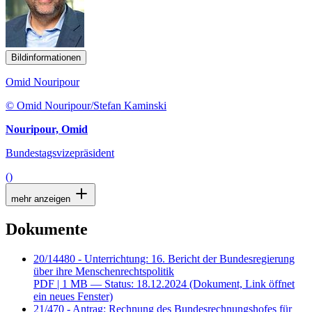
Bildinformationen
Omid Nouripour
© Omid Nouripour/Stefan Kaminski
Nouripour, Omid
Bundestagsvizepräsident
()
mehr anzeigen
Dokumente
20/14480 - Unterrichtung: 16. Bericht der Bundesregierung
über ihre Menschenrechtspolitik
PDF
| 1 MB — Status: 18.12.2024
(Dokument, Link öffnet
ein neues Fenster)
21/470 - Antrag: Rechnung des Bundesrechnungshofes für