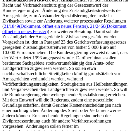
Recht und Verbraucherschutz ging der Gesetzentwurf der
Bundesregierung zur Änderung des Zuständigkeitsstreitwerts der
Amtsgerichte, zum Ausbau der Spezialisierung der Justiz in
Zivilsachen sowie zur Änderung weiterer prozessualer Regelungen
(
21/1849
(Dokument, öffnet ein neues Fenster)
,
21/2466
(Dokument,
öffnet ein neues Fenster)
)
zur weiteren Beratung. Damit soll die
Zuständigkeit der Amtsgerichte in Zivilsachen gestärkt werden.
Vorgesehen ist, den in Paragraf 23 des Gerichtsverfassungsgesetzes
geregelten Zuständigkeitsstreitwert von bisher 5.000 Euro auf
10.000 Euro anzuheben. Die Bundesregierung verweist darauf, dass
der Wert zuletzt 1993 angepasst wurde. Darüber hinaus sollen
bestimmte Sachgebiete streitwertunabhängig den Amts- oder
Landgerichten zugewiesen werden. So sollen etwa
nachbarschaftsrechtliche Streitigkeiten künftig grundsätzlich vor
Amtsgerichten verhandelt werden, während
Veröffentlichungsstreitigkeiten, Streitigkeiten aus Heilbehandlungen
und Vergabesachen den Landgerichten zugewiesen werden. So will
die Bundesregierung eine weitergehende Spezialisierung erreichen.
Mit dem Entwurf will die Regierung zudem eine gesetzliche
Grundlage schaffen, damit Gerichte Kostenentscheidungen nach
einer nachträglichen Änderung des Streit- oder Verfahrenswertes
ändern können. Entsprechende Regelungen sind neben der
Zivilprozessordnung auch für andere Verfahrensordnungen
vorgesehen. Änderungen sollen ferner im