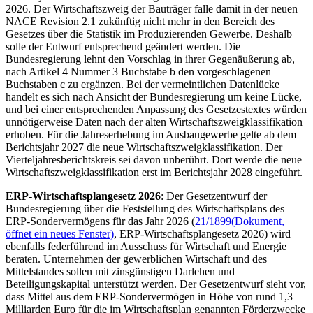
2026. Der Wirtschaftszweig der Bauträger falle damit in der neuen
NACE Revision 2.1 zukünftig nicht mehr in den Bereich des
Gesetzes über die Statistik im Produzierenden Gewerbe. Deshalb
solle der Entwurf entsprechend geändert werden.
Die
Bundesregierung lehnt den Vorschlag in ihrer Gegenäußerung ab,
nach Artikel 4 Nummer 3 Buchstabe b den vorgeschlagenen
Buchstaben c zu ergänzen. Bei der vermeintlichen Datenlücke
handelt es sich nach Ansicht der Bundesregierung um keine Lücke,
und bei einer entsprechenden Anpassung des Gesetzestextes würden
unnötigerweise Daten nach der alten Wirtschaftszweigklassifikation
erhoben. Für die Jahreserhebung im Ausbaugewerbe gelte ab dem
Berichtsjahr 2027 die neue Wirtschaftszweigklassifikation. Der
Vierteljahresberichtskreis sei davon unberührt. Dort werde die neue
Wirtschaftszweigklassifikation erst im Berichtsjahr 2028 eingeführt.
ERP-Wirtschaftsplangesetz 2026
: Der Gesetzentwurf der
Bundesregierung über die Feststellung des Wirtschaftsplans des
ERP-Sondervermögens für das Jahr 2026 (
21/1899
(Dokument,
öffnet ein neues Fenster)
, ERP-Wirtschaftsplangesetz 2026) wird
ebenfalls federführend im Ausschuss für Wirtschaft und Energie
beraten. Unternehmen der gewerblichen Wirtschaft und des
Mittelstandes sollen mit zinsgünstigen Darlehen und
Beteiligungskapital unterstützt werden. Der Gesetzentwurf sieht vor,
dass Mittel aus dem ERP-Sondervermögen in Höhe von rund 1,3
Milliarden Euro für die im Wirtschaftsplan genannten Förderzwecke