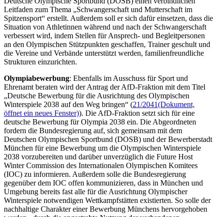
Deutsche Olympische Sportbund (DOSB) einen verbindlichen
Leitfaden zum Thema „Schwangerschaft und Mutterschaft im
Spitzensport“ erstellt. Außerdem soll er sich dafür einsetzen, dass die
Situation von Athletinnen während und nach der Schwangerschaft
verbessert wird, indem Stellen für Ansprech- und Begleitpersonen
an den Olympischen Stützpunkten geschaffen, Trainer geschult und
die Vereine und Verbände unterstützt werden, familienfreundliche
Strukturen einzurichten.
Olympiabewerbung
: Ebenfalls im Ausschuss für Sport und
Ehrenamt beraten wird der Antrag der AfD-Fraktion mit dem Titel
„Deutsche Bewerbung für die Ausrichtung des Olympischen
Winterspiele 2038 auf den Weg bringen“ (
21/2041
(Dokument,
öffnet ein neues Fenster)
). Die AfD-Fraktion setzt sich für eine
deutsche Bewerbung für Olympia 2038 ein. Die Abgeordneten
fordern die Bundesregierung auf, sich gemeinsam mit dem
Deutschen Olympischen Sportbund (DOSB) und der Bewerberstadt
München für eine Bewerbung um die Olympischen Winterspiele
2038 vorzubereiten und darüber unverzüglich die
Future Host
Winter Commission
des Internationalen Olympischen Komitees
(IOC) zu informieren. Außerdem solle die Bundesregierung
gegenüber dem IOC offen kommunizieren, dass in München und
Umgebung bereits fast alle für die Ausrichtung Olympischer
Winterspiele notwendigen Wettkampfstätten existierten. So solle der
nachhaltige Charakter einer Bewerbung Münchens hervorgehoben