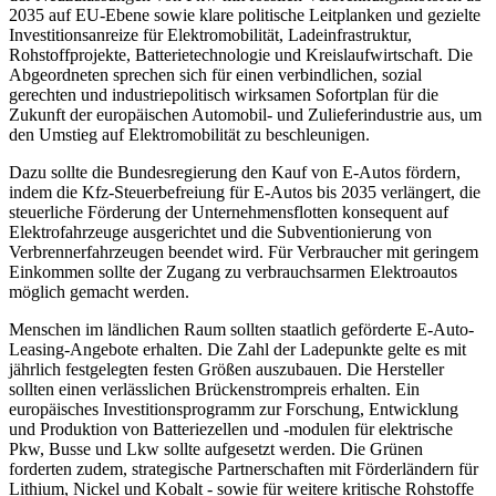
2035 auf EU-Ebene sowie klare politische Leitplanken und gezielte
Investitionsanreize für Elektromobilität, Ladeinfrastruktur,
Rohstoffprojekte, Batterietechnologie und Kreislaufwirtschaft. Die
Abgeordneten sprechen sich für einen verbindlichen, sozial
gerechten und industriepolitisch wirksamen Sofortplan für die
Zukunft der europäischen Automobil- und Zulieferindustrie aus, um
den Umstieg auf Elektromobilität zu beschleunigen.
Dazu sollte die Bundesregierung den Kauf von E-Autos fördern,
indem die Kfz-Steuerbefreiung für E-Autos bis 2035 verlängert, die
steuerliche Förderung der Unternehmensflotten konsequent auf
Elektrofahrzeuge ausgerichtet und die Subventionierung von
Verbrennerfahrzeugen beendet wird. Für Verbraucher mit geringem
Einkommen sollte der Zugang zu verbrauchsarmen Elektroautos
möglich gemacht werden.
Menschen im ländlichen Raum sollten staatlich geförderte E-Auto
-
Leasing
-Angebote erhalten. Die Zahl der Ladepunkte gelte es mit
jährlich festgelegten festen Größen auszubauen. Die Hersteller
sollten einen verlässlichen Brückenstrompreis erhalten. Ein
europäisches Investitionsprogramm zur Forschung, Entwicklung
und Produktion von Batteriezellen und -modulen für elektrische
Pkw, Busse und Lkw sollte aufgesetzt werden. Die Grünen
forderten zudem, strategische Partnerschaften mit Förderländern für
Lithium, Nickel und Kobalt - sowie für weitere kritische Rohstoffe