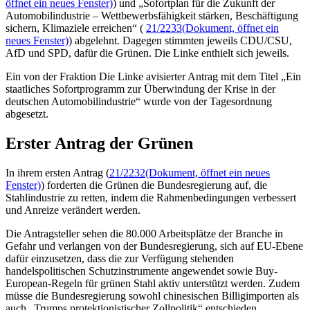
öffnet ein neues Fenster)
)
und „Sofortplan für die Zukunft der
Automobilindustrie – Wettbewerbsfähigkeit stärken, Beschäftigung
sichern, Klimaziele erreichen“ (
21/2233
(Dokument, öffnet ein
neues Fenster)
) abgelehnt. Dagegen stimmten jeweils CDU/CSU,
AfD und SPD, dafür die Grünen. Die Linke enthielt sich jeweils.
Ein von der Fraktion Die Linke avisierter Antrag mit dem Titel „Ein
staatliches Sofortprogramm zur Überwindung der Krise in der
deutschen Automobilindustrie“ wurde von der Tagesordnung
abgesetzt.
Erster Antrag der Grünen
In ihrem ersten Antrag (
21/2232
(Dokument, öffnet ein neues
Fenster)
) forderten die Grünen die Bundesregierung auf, die
Stahlindustrie zu retten, indem die Rahmenbedingungen verbessert
und Anreize verändert werden.
Die Antragsteller sehen die 80.000 Arbeitsplätze der Branche in
Gefahr und verlangen von der Bundesregierung, sich auf EU-Ebene
dafür einzusetzen, dass die zur Verfügung stehenden
handelspolitischen Schutzinstrumente angewendet sowie
Buy-
European
-Regeln für grünen Stahl aktiv unterstützt werden. Zudem
müsse die Bundesregierung sowohl chinesischen Billigimporten als
auch „Trumps protektionistischer Zollpolitik“ entschieden