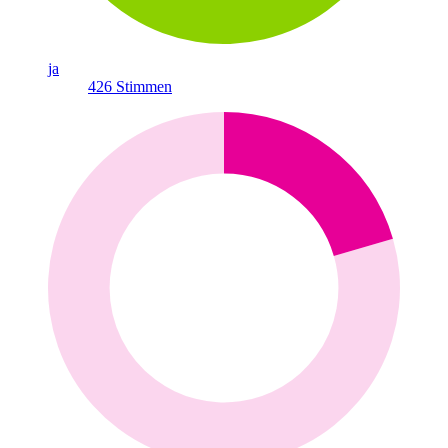
ja
426
Stimmen