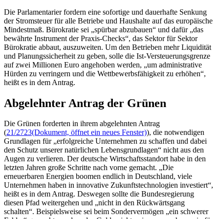
Die Parlamentarier fordern eine sofortige und dauerhafte Senkung
der Stromsteuer für alle Betriebe und Haushalte auf das europäische
Mindestmaß. Bürokratie sei „spürbar abzubauen“ und dafür „das
bewährte Instrument der Praxis-Checks“, das Sektor für Sektor
Bürokratie abbaut, auszuweiten. Um den Betrieben mehr Liquidität
und Planungssicherheit zu geben, solle die Ist-Versteuerungsgrenze
auf zwei Millionen Euro angehoben werden, „um administrative
Hürden zu verringern und die Wettbewerbsfähigkeit zu erhöhen“,
heißt es in dem Antrag.
Abgelehnter Antrag der Grünen
Die Grünen forderten in ihrem abgelehnten Antrag
(
21/2723
(Dokument, öffnet ein neues Fenster)
), die notwendigen
Grundlagen für „erfolgreiche Unternehmen zu schaffen und dabei
den Schutz unserer natürlichen Lebensgrundlagen“ nicht aus den
Augen zu verlieren. Der deutsche Wirtschaftsstandort habe in den
letzten Jahren große Schritte nach vorne gemacht. „Die
erneuerbaren Energien boomen endlich in Deutschland, viele
Unternehmen haben in innovative Zukunftstechnologien investiert“,
heißt es in dem Antrag. Deswegen sollte die Bundesregierung
diesen Pfad weitergehen und „nicht in den Rückwärtsgang
schalten“. Beispielsweise sei beim Sondervermögen „ein schwerer