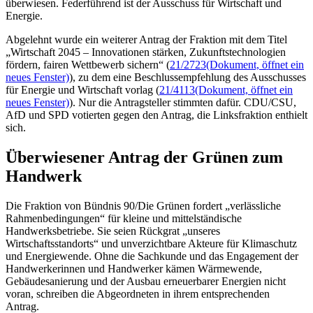
überwiesen. Federführend ist der Ausschuss für Wirtschaft und
Energie.
Abgelehnt wurde ein weiterer Antrag der Fraktion mit dem Titel
„
Wirtschaft 2045 – Innovationen stärken, Zukunftstechnologien
fördern, fairen Wettbewerb sichern“ (
21/2723
(Dokument, öffnet ein
neues Fenster)
), zu dem eine Beschlussempfehlung des Ausschusses
für Energie und Wirtschaft vorlag (
21/4113
(Dokument, öffnet ein
neues Fenster)
). Nur die Antragsteller stimmten dafür. CDU/CSU,
AfD und SPD votierten gegen den Antrag, die Linksfraktion enthielt
sich.
Überwiesener Antrag der Grünen zum
Handwerk
Die Fraktion von Bündnis 90/Die Grünen fordert „verlässliche
Rahmenbedingungen“ für kleine und mittelständische
Handwerksbetriebe. Sie seien Rückgrat „unseres
Wirtschaftsstandorts“ und unverzichtbare Akteure für Klimaschutz
und Energiewende. Ohne die Sachkunde und das Engagement der
Handwerkerinnen und Handwerker kämen Wärmewende,
Gebäudesanierung und der Ausbau erneuerbarer Energien nicht
voran, schreiben die Abgeordneten in ihrem entsprechenden
Antrag.