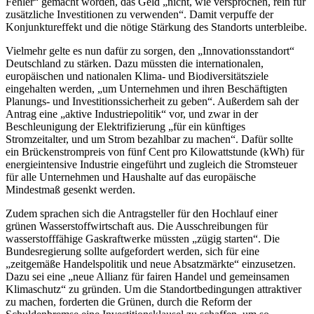
Fehler“ gemacht worden, das Geld „nicht, wie versprochen, rein für
zusätzliche Investitionen zu verwenden“. Damit verpuffe der
Konjunktureffekt und die nötige Stärkung des Standorts unterbleibe.
Vielmehr gelte es nun dafür zu sorgen, den „Innovationsstandort“
Deutschland zu stärken. Dazu müssten die internationalen,
europäischen und nationalen Klima- und Biodiversitätsziele
eingehalten werden, „um Unternehmen und ihren Beschäftigten
Planungs- und Investitionssicherheit zu geben“. Außerdem sah der
Antrag eine „aktive Industriepolitik“ vor, und zwar in der
Beschleunigung der Elektrifizierung „für ein künftiges
Stromzeitalter, und um Strom bezahlbar zu machen“. Dafür sollte
ein Brückenstrompreis von fünf Cent pro Kilowattstunde (kWh) für
energieintensive Industrie eingeführt und zugleich die Stromsteuer
für alle Unternehmen und Haushalte auf das europäische
Mindestmaß gesenkt werden.
Zudem sprachen sich die Antragsteller für den Hochlauf einer
grünen Wasserstoffwirtschaft aus. Die Ausschreibungen für
wasserstofffähige Gaskraftwerke müssten „zügig starten“. Die
Bundesregierung sollte aufgefordert werden, sich für eine
„zeitgemäße Handelspolitik und neue Absatzmärkte“ einzusetzen.
Dazu sei eine „neue Allianz für fairen Handel und gemeinsamen
Klimaschutz“ zu gründen. Um die Standortbedingungen attraktiver
zu machen, forderten die Grünen, durch die Reform der