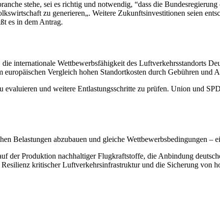
anche stehe, sei es richtig und notwendig, “dass die Bundesregierung di
olkswirtschaft zu generieren„. Weitere Zukunftsinvestitionen seien ent
ißt es in dem Antrag.
 die internationale Wettbewerbsfähigkeit des Luftverkehrsstandorts De
 im europäischen Vergleich hohen Standortkosten durch Gebühren und 
u evaluieren und weitere Entlastungsschritte zu prüfen. Union und SPD
rischen Belastungen abzubauen und gleiche Wettbewerbsbedingungen
–
e
f der Produktion nachhaltiger Flugkraftstoffe, die Anbindung deutsche
 Resilienz kritischer Luftverkehrsinfrastruktur und die Sicherung von 