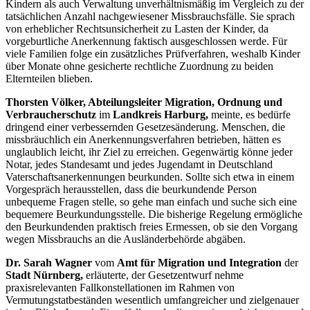
Kindern als auch Verwaltung unverhältnismäßig im Vergleich zu der
tatsächlichen Anzahl nachgewiesener Missbrauchsfälle. Sie sprach
von erheblicher Rechtsunsicherheit zu Lasten der Kinder, da
vorgeburtliche Anerkennung faktisch ausgeschlossen werde. Für
viele Familien folge ein zusätzliches Prüfverfahren, weshalb Kinder
über Monate ohne gesicherte rechtliche Zuordnung zu beiden
Elternteilen blieben.
Thorsten Völker, Abteilungsleiter Migration, Ordnung und
Verbraucherschutz
im
Landkreis Harburg,
meinte, es bedürfe
dringend einer verbessernden Gesetzesänderung. Menschen, die
missbräuchlich ein Anerkennungsverfahren betrieben, hätten es
unglaublich leicht, ihr Ziel zu erreichen. Gegenwärtig könne jeder
Notar, jedes Standesamt und jedes Jugendamt in Deutschland
Vaterschaftsanerkennungen beurkunden. Sollte sich etwa in einem
Vorgespräch herausstellen, dass die beurkundende Person
unbequeme Fragen stelle, so gehe man einfach und suche sich eine
bequemere Beurkundungsstelle. Die bisherige Regelung ermögliche
den Beurkundenden praktisch freies Ermessen, ob sie den Vorgang
wegen Missbrauchs an die Ausländerbehörde abgäben.
Dr. Sarah Wagner
vom
Amt für Migration und Integration
der
Stadt Nürnberg,
erläuterte, der Gesetzentwurf nehme
praxisrelevanten Fallkonstellationen im Rahmen von
Vermutungstatbeständen wesentlich umfangreicher und zielgenauer