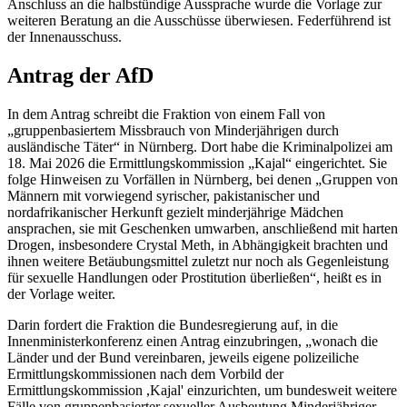
Anschluss an die halbstündige Aussprache wurde die Vorlage zur
weiteren Beratung an die Ausschüsse überwiesen. Federführend ist
der Innenausschuss.
Antrag der AfD
In dem Antrag schreibt die Fraktion von einem Fall von
„gruppenbasiertem Missbrauch von Minderjährigen durch
ausländische Täter“ in Nürnberg. Dort habe die Kriminalpolizei am
18. Mai 2026 die Ermittlungskommission „Kajal“ eingerichtet. Sie
folge Hinweisen zu Vorfällen in Nürnberg, bei denen „Gruppen von
Männern mit vorwiegend syrischer, pakistanischer und
nordafrikanischer Herkunft gezielt minderjährige Mädchen
ansprachen, sie mit Geschenken umwarben, anschließend mit harten
Drogen, insbesondere
Crystal Meth
, in Abhängigkeit brachten und
ihnen weitere Betäubungsmittel zuletzt nur noch als Gegenleistung
für sexuelle Handlungen oder Prostitution überließen“, heißt es in
der Vorlage weiter.
Darin fordert die Fraktion die Bundesregierung auf, in die
Innenministerkonferenz einen Antrag einzubringen, „wonach die
Länder und der Bund vereinbaren, jeweils eigene polizeiliche
Ermittlungskommissionen nach dem Vorbild der
Ermittlungskommission ,Kajal' einzurichten, um bundesweit weitere
Fälle von gruppenbasierter sexueller Ausbeutung Minderjähriger