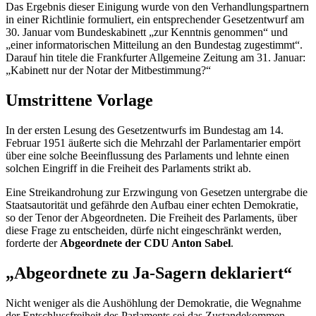
Das Ergebnis dieser Einigung wurde von den Verhandlungspartnern
in einer Richtlinie formuliert, ein entsprechender Gesetzentwurf am
30. Januar vom Bundeskabinett „zur Kenntnis genommen“ und
„einer informatorischen Mitteilung an den Bundestag zugestimmt“.
Darauf hin titele die Frankfurter Allgemeine Zeitung am 31. Januar:
„Kabinett nur der Notar der Mitbestimmung?“
Umstrittene Vorlage
In der ersten Lesung des Gesetzentwurfs im Bundestag am 14.
Februar 1951 äußerte sich die Mehrzahl der Parlamentarier empört
über eine solche Beeinflussung des Parlaments und lehnte einen
solchen Eingriff in die Freiheit des Parlaments strikt ab.
Eine Streikandrohung zur Erzwingung von Gesetzen untergrabe die
Staatsautorität und gefährde den Aufbau einer echten Demokratie,
so der Tenor der Abgeordneten. Die Freiheit des Parlaments, über
diese Frage zu entscheiden, dürfe nicht eingeschränkt werden,
forderte der
Abgeordnete der CDU Anton Sabel
.
„Abgeordnete zu Ja-Sagern deklariert“
Nicht weniger als die Aushöhlung der Demokratie, die Wegnahme
der Entschlussfreiheit des Parlaments sei das Zustandekommen