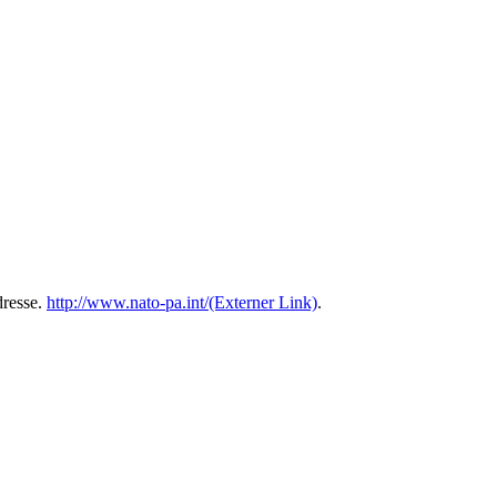
dresse.
http://www.nato-pa.int/
(Externer Link)
.