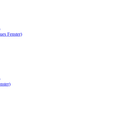
)
ues Fenster)
)
nster)