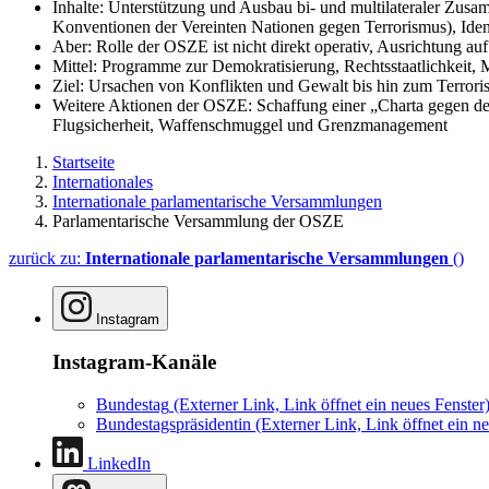
Inhalte: Unterstützung und Ausbau bi- und multilateraler Zusamm
Konventionen der Vereinten Nationen gegen Terrorismus), Iden
Aber: Rolle der OSZE ist nicht direkt operativ, Ausrichtung au
Mittel: Programme zur Demokratisierung, Rechtsstaatlichkeit, 
Ziel: Ursachen von Konflikten und Gewalt bis hin zum Terror
Weitere Aktionen der OSZE: Schaffung einer „Charta gegen de
Flugsicherheit, Waffenschmuggel und Grenzmanagement
Startseite
Internationales
Internationale parlamentarische Versammlungen
Parlamentarische Versammlung der OSZE
zurück zu:
Internationale parlamentarische Versammlungen
()
Instagram
Instagram-Kanäle
Bundestag
(Externer Link, Link öffnet ein neues Fenster
Bundestagspräsidentin
(Externer Link, Link öffnet ein ne
LinkedIn