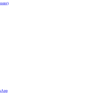
nster)
sApp