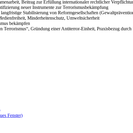
enarbeit, Beitrag zur Erfüllung internationaler rechtlicher Verpflichtu
tifizierung neuer Instrumente zur Terrorismusbekämpfung
f langfristige Stabilisierung von Reformgesellschaften (Gewaltpräventi
Medienfreiheit, Minderheitenschutz, Umweltsicherheit
ismus bekämpfen
n Terrorismus“, Gründung einer Antiterror-Einheit, Praxisbezug durc
)
ues Fenster)