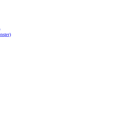
)
nster)