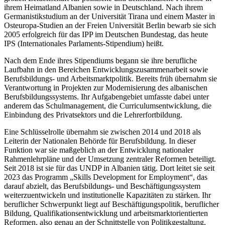
ihrem Heimatland Albanien sowie in Deutschland. Nach ihrem
Germanistikstudium an der Universität Tirana und einem Master in
Osteuropa-Studien an der Freien Universität Berlin bewarb sie sich
2005 erfolgreich für das IPP im Deutschen Bundestag, das heute
IPS (Internationales Parlaments-Stipendium) heißt.
Nach dem Ende ihres Stipendiums begann sie ihre berufliche
Laufbahn in den Bereichen Entwicklungszusammenarbeit sowie
Berufsbildungs- und Arbeitsmarktpolitik. Bereits früh übernahm sie
Verantwortung in Projekten zur Modernisierung des albanischen
Berufsbildungssystems. Ihr Aufgabengebiet umfasste dabei unter
anderem das Schulmanagement, die Curriculumsentwicklung, die
Einbindung des Privatsektors und die Lehrerfortbildung.
Eine Schlüsselrolle übernahm sie zwischen 2014 und 2018 als
Leiterin der Nationalen Behörde für Berufsbildung. In dieser
Funktion war sie maßgeblich an der Entwicklung nationaler
Rahmenlehrpläne und der Umsetzung zentraler Reformen beteiligt.
Seit 2018 ist sie für das UNDP in Albanien tätig. Dort leitet sie seit
2023 das Programm „Skills Development for Employment“, das
darauf abzielt, das Berufsbildungs- und Beschäftigungssystem
weiterzuentwickeln und institutionelle Kapazitäten zu stärken. Ihr
beruflicher Schwerpunkt liegt auf Beschäftigungspolitik, beruflicher
Bildung, Qualifikationsentwicklung und arbeitsmarktorientierten
Reformen, also genau an der Schnittstelle von Politikgestaltung,