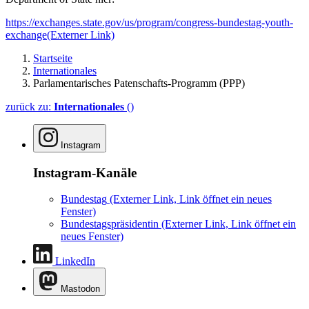
https://exchanges.state.gov/us/program/congress-bundestag-youth-
exchange
(Externer Link)
Startseite
Internationales
Parlamentarisches Patenschafts-Programm (PPP)
zurück zu:
Internationales
()
Instagram
Instagram-Kanäle
Bundestag
(Externer Link, Link öffnet ein neues
Fenster)
Bundestagspräsidentin
(Externer Link, Link öffnet ein
neues Fenster)
LinkedIn
Mastodon