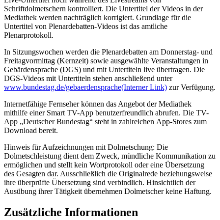
Schriftdolmetschern kontrolliert. Die Untertitel der Videos in der
Mediathek werden nachträglich korrigiert. Grundlage für die
Untertitel von Plenardebatten-Videos ist das amtliche
Plenarprotokoll.
In Sitzungswochen werden die Plenardebatten am Donnerstag- und
Freitagvormittag (Kernzeit) sowie ausgewählte Veranstaltungen in
Gebärdensprache (DGS) und mit Untertiteln
live
übertragen. Die
DGS-Videos mit Untertiteln stehen anschließend unter
www.bundestag.de/gebaerdensprache
(Interner Link)
zur Verfügung.
Internetfähige Fernseher können das Angebot der Mediathek
mithilfe einer
Smart
TV-
App
benutzerfreundlich abrufen. Die TV-
App
„Deutscher Bundestag“ steht in zahlreichen
App-Stores
zum
Download
bereit.
Hinweis für Aufzeichnungen mit Dolmetschung: Die
Dolmetschleistung dient dem Zweck, mündliche Kommunikation zu
ermöglichen und stellt kein Wortprotokoll oder eine Übersetzung
des Gesagten dar. Ausschließlich die Originalrede beziehungsweise
ihre überprüfte Übersetzung sind verbindlich. Hinsichtlich der
Ausübung ihrer Tätigkeit übernehmen Dolmetscher keine Haftung.
Zusätzliche Informationen