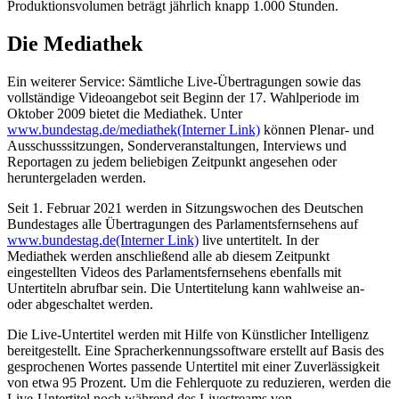
Produktionsvolumen beträgt jährlich knapp 1.000 Stunden.
Die Mediathek
Ein weiterer
Service
: Sämtliche
Live
-Übertragungen sowie das
vollständige Videoangebot seit Beginn der 17. Wahlperiode im
Oktober 2009 bietet die Mediathek. Unter
www.bundestag.de/mediathek
(Interner Link)
können Plenar- und
Ausschusssitzungen, Sonderveranstaltungen,
Interviews
und
Reportagen zu jedem beliebigen Zeitpunkt angesehen oder
heruntergeladen werden.
Seit 1. Februar 2021 werden in Sitzungswochen des Deutschen
Bundestages alle Übertragungen des Parlamentsfernsehens auf
www.bundestag.de
(Interner Link)
live
untertitelt. In der
Mediathek werden anschließend alle ab diesem Zeitpunkt
eingestellten Videos des Parlamentsfernsehens ebenfalls mit
Untertiteln abrufbar sein. Die Untertitelung kann wahlweise an-
oder abgeschaltet werden.
Die
Live
-Untertitel werden mit Hilfe von Künstlicher Intelligenz
bereitgestellt. Eine Spracherkennungssoftware erstellt auf Basis des
gesprochenen Wortes passende Untertitel mit einer Zuverlässigkeit
von etwa 95 Prozent. Um die Fehlerquote zu reduzieren, werden die
Live
-Untertitel noch während des
Livestreams
von