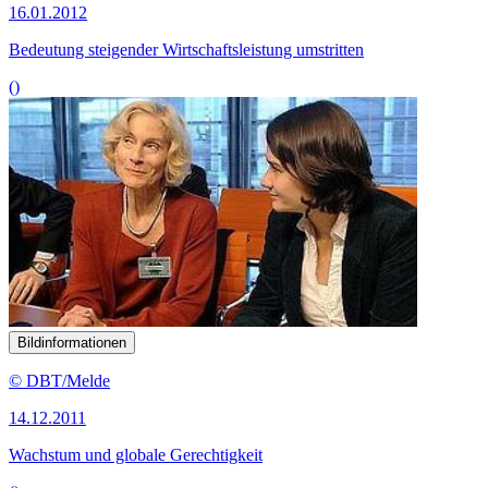
16.01.2012
Bedeutung steigender Wirtschaftsleistung umstritten
()
Bildinformationen
© DBT/Melde
14.12.2011
Wachstum und globale Gerechtigkeit