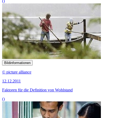
()
Bildinformationen
© picture alliance
12.12.2011
Faktoren für die Definition von Wohlstand
()