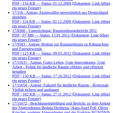
PDF
| 154 KB — Status: 01.12.2009
(Dokument, Link öffnet
ein neues Fenster)
17/116 - Antrag: Atomwaffen unverzüglich aus Deutschland
abziehen
PDF
| 114 KB — Status: 02.12.2009
(Dokument, Link öffnet
ein neues Fenster)
17/8360 - Unterrichtung: Raumordnungsbericht 2011
PDF
| 97 MB — Status: 13.01.2012
(Dokument, Link öffnet
ein neues Fenster)
17/9583 - Antrag: Beitrag zur Raumordnung zu Kilmaschutz
und Energiewende
PDF
| 123 KB — Status: 09.05.2012
(Dokument, Link öffnet
ein neues Fenster)
17/11031 - Antrag: Gutes Leben, Gute Innovationen, Gute
Arbeit - Politik für ländliche Räume effektiv und effizient
gestalten
PDF
| 150 KB — Status: 17.10.2012
(Dokument, Link öffnet
ein neues Fenster)
17/11654 - Antrag: Zukunft für ländliche Räume - Regionale
Vielfalt sichern und ausbauen
PDF
| 182 KB — Status: 27.11.2012
(Dokument, Link öffnet
ein neues Fenster)
17/11672 - Beschlussempfehlung und Bericht: zu dem Antrag
der Abgeordneten Bettina Herlitzius, Hans-Josef Fell, Oliver
Krischer, weiterer Abgeordneter und der Fraktion BÜNDNIS