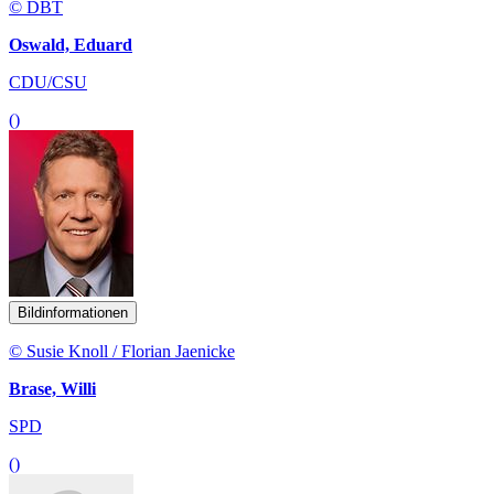
© DBT
Oswald, Eduard
CDU/CSU
()
Bildinformationen
© Susie Knoll / Florian Jaenicke
Brase, Willi
SPD
()