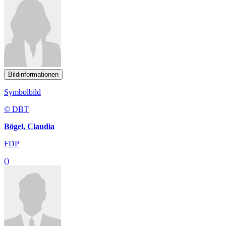
Bildinformationen
Symbolbild
© DBT
Bögel, Claudia
FDP
()