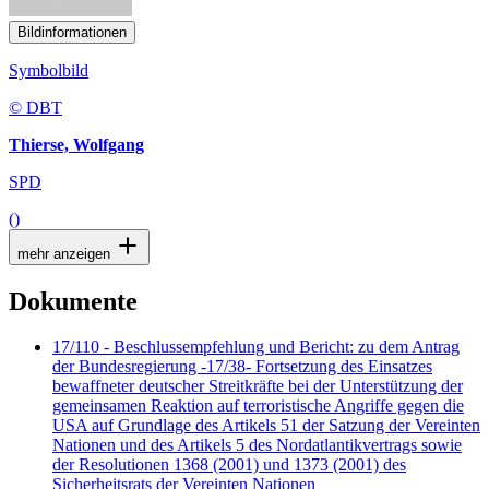
Bildinformationen
Symbolbild
© DBT
Thierse, Wolfgang
SPD
()
mehr anzeigen
Dokumente
17/110 - Beschlussempfehlung und Bericht: zu dem Antrag
der Bundesregierung -17/38- Fortsetzung des Einsatzes
bewaffneter deutscher Streitkräfte bei der Unterstützung der
gemeinsamen Reaktion auf terroristische Angriffe gegen die
USA auf Grundlage des Artikels 51 der Satzung der Vereinten
Nationen und des Artikels 5 des Nordatlantikvertrags sowie
der Resolutionen 1368 (2001) und 1373 (2001) des
Sicherheitsrats der Vereinten Nationen