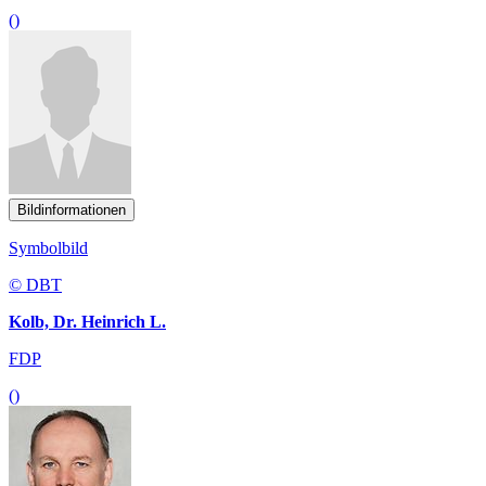
()
Bildinformationen
Symbolbild
© DBT
Kolb, Dr. Heinrich L.
FDP
()