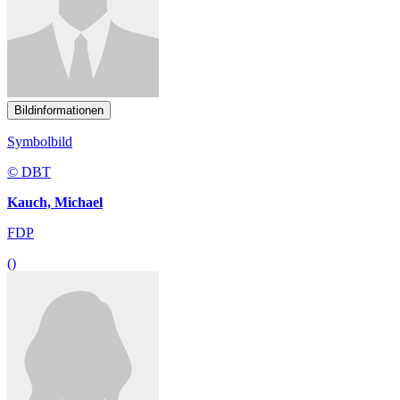
Bildinformationen
Symbolbild
© DBT
Kauch, Michael
FDP
()