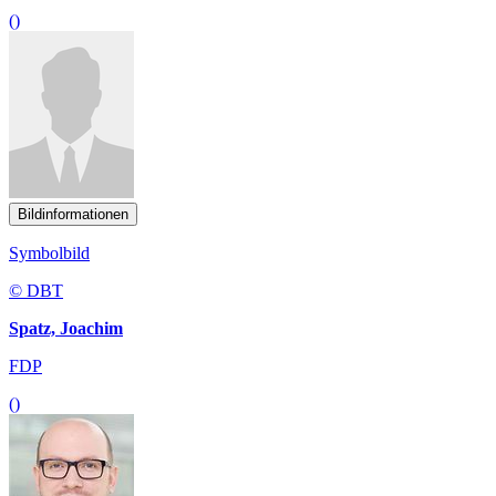
()
Bildinformationen
Symbolbild
© DBT
Spatz, Joachim
FDP
()