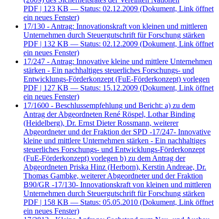
PDF
| 123 KB — Status: 02.12.2009
(Dokument, Link öffnet
ein neues Fenster)
17/130 - Antrag: Innovationskraft von kleinen und mittleren
Unternehmen durch Steuergutschrift für Forschung stärken
PDF
| 132 KB — Status: 02.12.2009
(Dokument, Link öffnet
ein neues Fenster)
17/247 - Antrag: Innovative kleine und mittlere Unternehmen
stärken - Ein nachhaltiges steuerliches Forschungs- und
Entwicklungs-Förderkonzept (FuE-Förderkonzept) vorlegen
PDF
| 127 KB — Status: 15.12.2009
(Dokument, Link öffnet
ein neues Fenster)
17/1600 - Beschlussempfehlung und Bericht: a) zu dem
Antrag der Abgeordneten René Röspel, Lothar Binding
(Heidelberg), Dr. Ernst Dieter Rossmann, weiterer
Abgeordneter und der Fraktion der SPD -17/247- Innovative
kleine und mittlere Unternehmen stärken - Ein nachhaltiges
steuerliches Forschungs- und Entwicklungs-Förderkonzept
(FuE-Förderkonzept) vorlegen b) zu dem Antrag der
Abgeordneten Priska Hinz (Herborn), Kerstin Andreae, Dr.
Thomas Gambke, weiterer Abgeordneter und der Fraktion
B90/GR -17/130- Innovationskraft von kleinen und mittleren
Unternehmen durch Steuergutschrift für Forschung stärken
PDF
| 158 KB — Status: 05.05.2010
(Dokument, Link öffnet
ein neues Fenster)