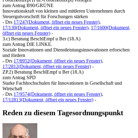
zum Antrag B90/GRÜNE
Innovationskraft von kleinen und mittleren Unternehmen durch
Steuergutvorschrift für Forschungen stärken
- Drs
17/247
(Dokument, öffnet ein neues Fenster)
,
17/130
(Dokument, öffnet ein neues Fenster)
,
17/1600
(Dokument,
öffnet ein neues Fenster)
-
3.c) Beratung BeschlEmpf u Ber (18.A)
zum Antrag DIE LINKE.
Soziale Innovationen und Dienstleistungsinnovationen erforschen
und fördern
- Drs
17/8952
(Dokument, öffnet ein neues Fenster)
,
17/2812
(Dokument, öffnet ein neues Fenster)
-
ZP.2) Beratung BeschlEmpf u Ber (18.A)
zum Antrag SPD
Starke Fachhochschulen für Innovationen in Gesellschaft und
Wirtschaft
- Drs
17/9574
(Dokument, öffnet ein neues Fenster)
,
17/12813
(Dokument, öffnet ein neues Fenster)
-
Reden zu diesem Tagesordnungspunkt