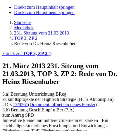
Direkt zum Hauptinhalt springen
Direkt zum Hauptmenü springen
Startseite
Mediathek
231. Sitzung vom 21.03.2013
TOP 3, ZP 2
Rede von Dr. Heinz Riesenhuber
zurück zu:
TOP 3, ZP 2
()
21. März 2013
231. Sitzung vom
21.03.2013, TOP 3, ZP 2: Rede von Dr.
Heinz Riesenhuber
3.a) Beratung Unterrichtung BReg
Zukunftsprojekte der Hightech Strategie (HTS-Aktionsplan)
- Drs
17/9261
(Dokument, öffnet ein neues Fenster)
-
3.b) Beratung BeschlEmpf u Ber (7.A)
zum Antrag SPD
Innovative kleine und mittlere Unternehmen stärken - Ein
nachhaltiges steuerliches Forschungs- und Entwicklungs-
Förderkonzept (FuE-Förderkonzept) vorlegen