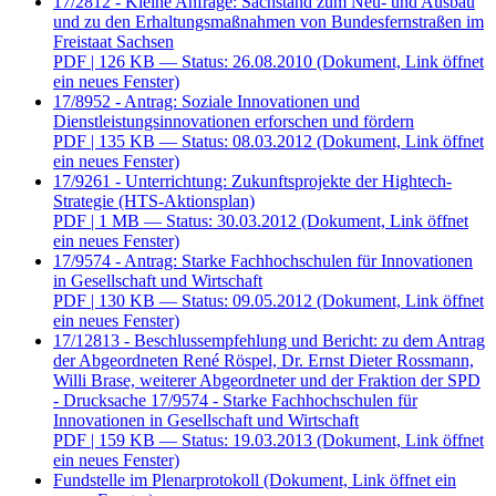
17/2812 - Kleine Anfrage: Sachstand zum Neu- und Ausbau
und zu den Erhaltungsmaßnahmen von Bundesfernstraßen im
Freistaat Sachsen
PDF
| 126 KB — Status: 26.08.2010
(Dokument, Link öffnet
ein neues Fenster)
17/8952 - Antrag: Soziale Innovationen und
Dienstleistungsinnovationen erforschen und fördern
PDF
| 135 KB — Status: 08.03.2012
(Dokument, Link öffnet
ein neues Fenster)
17/9261 - Unterrichtung: Zukunftsprojekte der Hightech-
Strategie (HTS-Aktionsplan)
PDF
| 1 MB — Status: 30.03.2012
(Dokument, Link öffnet
ein neues Fenster)
17/9574 - Antrag: Starke Fachhochschulen für Innovationen
in Gesellschaft und Wirtschaft
PDF
| 130 KB — Status: 09.05.2012
(Dokument, Link öffnet
ein neues Fenster)
17/12813 - Beschlussempfehlung und Bericht: zu dem Antrag
der Abgeordneten René Röspel, Dr. Ernst Dieter Rossmann,
Willi Brase, weiterer Abgeordneter und der Fraktion der SPD
- Drucksache 17/9574 - Starke Fachhochschulen für
Innovationen in Gesellschaft und Wirtschaft
PDF
| 159 KB — Status: 19.03.2013
(Dokument, Link öffnet
ein neues Fenster)
Fundstelle im Plenarprotokoll
(Dokument, Link öffnet ein