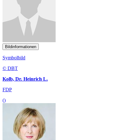
Bildinformationen
Symbolbild
© DBT
Kolb, Dr. Heinrich L.
FDP
()