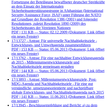
Fortsetzung der Beteiligung bewaffneter deutscher Streitkräfte
an dem Einsatz der Internationalen
Sicherheitsunterstützungstruppe in Afghanistan (International
Security Assistance Force, ISAF) unter Führung der NATO
auf Grundlage der Resolution 1386 (2001) und folgender
Resolutionen, zuletzt Resolution 1890 (2009) des
Sicherheitsrates der Vereinten Nationen
PDF
| 131 KB — Status: 02.12.2009
(Dokument, Link öffnet
ein neues Fenster)
17/13727 - Antrag: Für universelle Nachhaltigkeitsziele -
Entwicklungs- und Umweltagenda zusammenführen
PDF
| 153 KB — Status: 05.06.2013
(Dokument, Link öffnet
ein neues Fenster)
17/13762 - Antrag: Für eine nachhaltige Entwicklungsagenda
ab 2015 - Millenniumsentwicklungsziele und
Nachhaltigkeitsziele gemeinsam gestalten
PDF
| 144 KB — Status: 05.06.2013
(Dokument, Link öffnet
ein neues Fenster)
17/13893 - Antrag: Millenniumsentwicklungsziele, Post-
MDG-Agenda und Nachhaltigkeitsziele - Für eine gut
verständliche, umsetzungsorientierte und nachprüfbare
globale Entwicklungs- und Nachhaltigkeitsagenda nach 2015
PDF
| 141 KB — Status: 11.06.2013
(Dokument, Link öffnet
ein neues Fenster)
17/13945 - Beschlussempfehlung und Bericht: a) zu dem