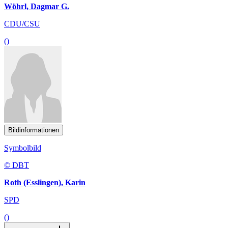
Wöhrl, Dagmar G.
CDU/CSU
()
Bildinformationen
Symbolbild
© DBT
Roth (Esslingen), Karin
SPD
()