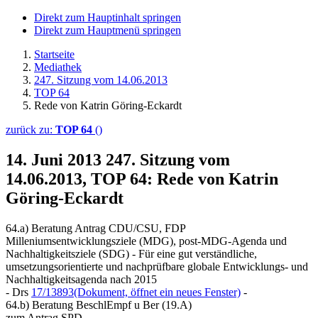
Direkt zum Hauptinhalt springen
Direkt zum Hauptmenü springen
Startseite
Mediathek
247. Sitzung vom 14.06.2013
TOP 64
Rede von Katrin Göring-Eckardt
zurück zu:
TOP 64
()
14. Juni 2013
247. Sitzung vom
14.06.2013, TOP 64: Rede von Katrin
Göring-Eckardt
64.a) Beratung Antrag CDU/CSU, FDP
Milleniumsentwicklungsziele (MDG), post-MDG-Agenda und
Nachhaltigkeitsziele (SDG) - Für eine gut verständliche,
umsetzungsorientierte und nachprüfbare globale Entwicklungs- und
Nachhaltigkeitsagenda nach 2015
- Drs
17/13893
(Dokument, öffnet ein neues Fenster)
-
64.b) Beratung BeschlEmpf u Ber (19.A)
zum Antrag SPD