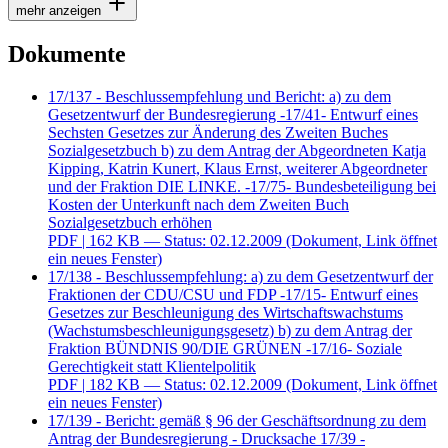
mehr anzeigen
Dokumente
17/137 - Beschlussempfehlung und Bericht: a) zu dem
Gesetzentwurf der Bundesregierung -17/41- Entwurf eines
Sechsten Gesetzes zur Änderung des Zweiten Buches
Sozialgesetzbuch b) zu dem Antrag der Abgeordneten Katja
Kipping, Katrin Kunert, Klaus Ernst, weiterer Abgeordneter
und der Fraktion DIE LINKE. -17/75- Bundesbeteiligung bei
Kosten der Unterkunft nach dem Zweiten Buch
Sozialgesetzbuch erhöhen
PDF
| 162 KB — Status: 02.12.2009
(Dokument, Link öffnet
ein neues Fenster)
17/138 - Beschlussempfehlung: a) zu dem Gesetzentwurf der
Fraktionen der CDU/CSU und FDP -17/15- Entwurf eines
Gesetzes zur Beschleunigung des Wirtschaftswachstums
(Wachstumsbeschleunigungsgesetz) b) zu dem Antrag der
Fraktion BÜNDNIS 90/DIE GRÜNEN -17/16- Soziale
Gerechtigkeit statt Klientelpolitik
PDF
| 182 KB — Status: 02.12.2009
(Dokument, Link öffnet
ein neues Fenster)
17/139 - Bericht: gemäß § 96 der Geschäftsordnung zu dem
Antrag der Bundesregierung - Drucksache 17/39 -