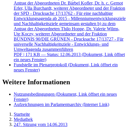
Antrag der Abgeordneten Dr. Bärbel Kofler, Dr. h. c. Gernot
Erler, Ulla Burchardt, weiterer Abgeordneter und der Fraktion
der SPD - Drucksache 17/13762 - Für eine nachhaltige
Entwicklungsagenda ab 2015 - Millenniumsentwicklungsziele
und Nachhaltigkeitsziele gemeinsam gestalten b) zu dem
Antrag der Abgeordneten Thilo Hoppe, Dr. Valerie Wilms,
Ute Koczy, weiterer Abgeordneter und der Fraktion
BÜNDNIS 90/DIE GRÜNEN - Drucksache 17/13727 - Für
universelle Nachhaltigkeitsziele - Entwicklungs- und
Umweltagenda zusammenführen
PDF
| 171 KB — Status: 12.06.2013
(Dokument, Link öffnet
ein neues Fenster)
Fundstelle im Plenarprotokoll
(Dokument, Link öffnet ein
neues Fenster)
Weitere Informationen
Nutzungsbedingungen
(Dokument, Link öffnet ein neues
Fenster)
Aufzeichnungen im Parlamentsarchiv
(Interner Link)
Startseite
Mediathek
247. Sitzung vom 14.06.2013