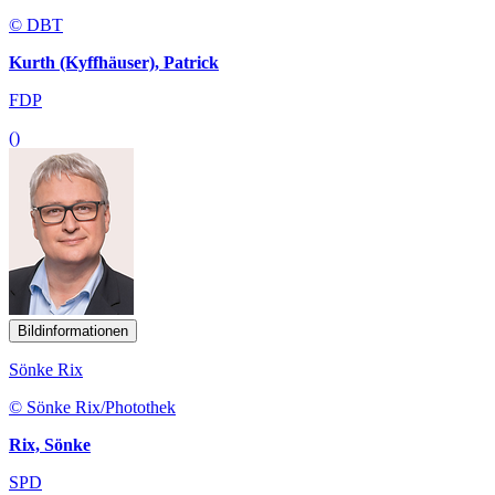
© DBT
Kurth (Kyffhäuser), Patrick
FDP
()
Bildinformationen
Sönke Rix
© Sönke Rix/Photothek
Rix, Sönke
SPD