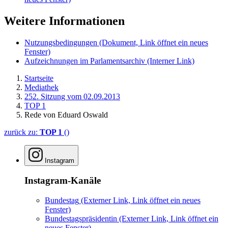
Weitere Informationen
Nutzungsbedingungen
(Dokument, Link öffnet ein neues
Fenster)
Aufzeichnungen im Parlamentsarchiv
(Interner Link)
Startseite
Mediathek
252. Sitzung vom 02.09.2013
TOP 1
Rede von Eduard Oswald
zurück zu:
TOP 1
()
Instagram
Instagram-Kanäle
Bundestag
(Externer Link, Link öffnet ein neues
Fenster)
Bundestagspräsidentin
(Externer Link, Link öffnet ein
neues Fenster)