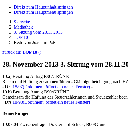
Direkt zum Hauptinhalt springen
Direkt zum Hauptmenü springen
Startseite
Mediathek
3. Sitzung vom 28.11.2013
TOP 10
Rede von Joachim Poß
zurück zu:
TOP 10
()
28. November 2013
3. Sitzung vom 28.11.
10.a) Beratung Antrag B90/GRÜNE
Risiko und Haftung zusammenführen - Gläubigerbeteiligung nach EZB
- Drs
18/97
(Dokument, öffnet ein neues Fenster)
-
10.b) Beratung Antrag B90/GRÜNE
Gemeinsam die Haftung der Steuerzahlerinnen und Steuerzahler been
- Drs
18/98
(Dokument, öffnet ein neues Fenster)
-
Bemerkungen
19:07:04 Zwischenfrage: Dr. Gerhard Schick, B90/Grüne