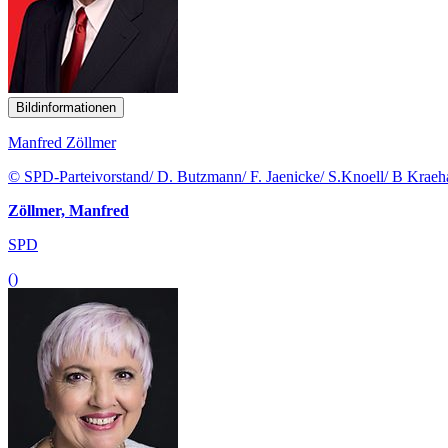
Bildinformationen
Manfred Zöllmer
© SPD-Parteivorstand/ D. Butzmann/ F. Jaenicke/ S.Knoell/ B Krae
Zöllmer, Manfred
SPD
()