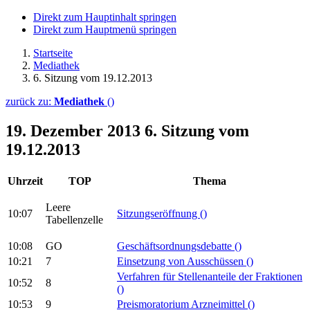
Direkt zum Hauptinhalt springen
Direkt zum Hauptmenü springen
Startseite
Mediathek
6. Sitzung vom 19.12.2013
zurück zu:
Mediathek
()
19. Dezember 2013
6. Sitzung vom
19.12.2013
Uhrzeit
TOP
Thema
Leere
10:07
Sitzungseröffnung
()
Tabellenzelle
10:08
GO
Geschäftsordnungsdebatte
()
10:21
7
Einsetzung von Ausschüssen
()
Verfahren für Stellenanteile der Fraktionen
10:52
8
()
10:53
9
Preismoratorium Arzneimittel
()