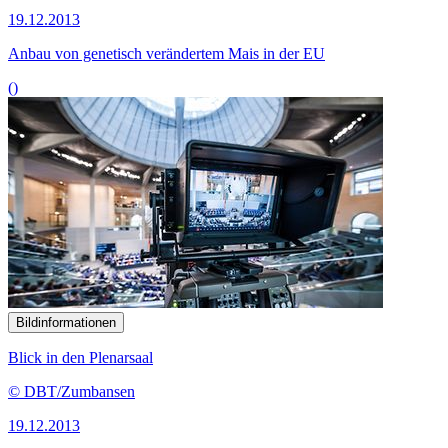
19.12.2013
Anbau von genetisch verändertem Mais in der EU
()
Bildinformationen
Blick in den Plenarsaal
© DBT/Zumbansen
19.12.2013