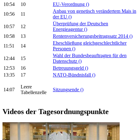
10:54
10
EU-Verordnung
()
Anbau von genetisch verändertem Mais in
10:56
11
der EU
()
Überprüfung der Deutschen
10:57
12
Energieagentur
()
10:58
13
Rentenversicherungsbeitragssatz 2014
()
Eheschließung gleichgeschlechtlicher
11:51
14
Personen
()
Wahl der Bundesbeauftragten für den
12:44
15
Datenschutz
()
12:53
16
Betreuungsgeld
()
13:35
17
NATO-Bündnisfall
()
Leere
14:07
Sitzungsende
()
Tabellenzelle
Videos der Tagesordnungspunkte