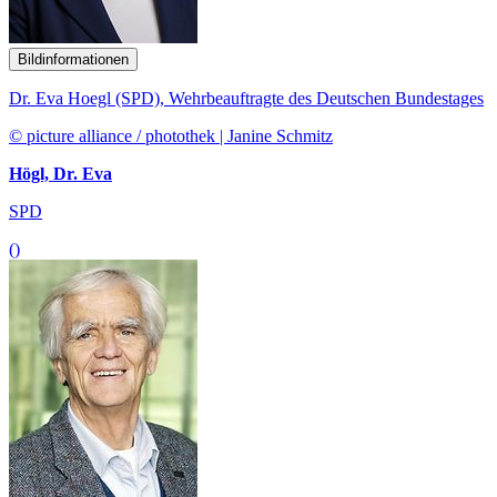
Bildinformationen
Dr. Eva Hoegl (SPD), Wehrbeauftragte des Deutschen Bundestages
© picture alliance / photothek | Janine Schmitz
Högl, Dr. Eva
SPD
()