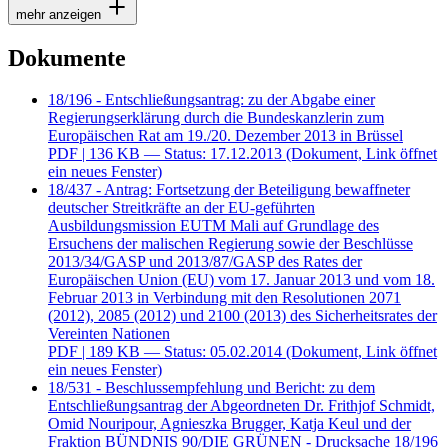
mehr anzeigen
Dokumente
18/196 - Entschließungsantrag: zu der Abgabe einer
Regierungserklärung durch die Bundeskanzlerin zum
Europäischen Rat am 19./20. Dezember 2013 in Brüssel
PDF
| 136 KB — Status: 17.12.2013
(Dokument, Link öffnet
ein neues Fenster)
18/437 - Antrag: Fortsetzung der Beteiligung bewaffneter
deutscher Streitkräfte an der EU-geführten
Ausbildungsmission EUTM Mali auf Grundlage des
Ersuchens der malischen Regierung sowie der Beschlüsse
2013/34/GASP und 2013/87/GASP des Rates der
Europäischen Union (EU) vom 17. Januar 2013 und vom 18.
Februar 2013 in Verbindung mit den Resolutionen 2071
(2012), 2085 (2012) und 2100 (2013) des Sicherheitsrates der
Vereinten Nationen
PDF
| 189 KB — Status: 05.02.2014
(Dokument, Link öffnet
ein neues Fenster)
18/531 - Beschlussempfehlung und Bericht: zu dem
Entschließungsantrag der Abgeordneten Dr. Frithjof Schmidt,
Omid Nouripour, Agnieszka Brugger, Katja Keul und der
Fraktion BÜNDNIS 90/DIE GRÜNEN - Drucksache 18/196