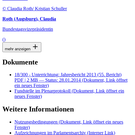
© Claudia Roth/ Kristian Schuller
Roth (Augsburg), Claudia
Bundestagsvizepräsidentin
()
mehr anzeigen
Dokumente
18/300 - Unterrichtung: Jahresbericht 2013 (55. Bericht)
PDF
| 2 MB — Status: 28.01.2014
(Dokument, Link öffnet
ein neues Fenster)
Fundstelle im Plenarprotokoll
(Dokument, Link öffnet ein
neues Fenster)
Weitere Informationen
Nutzungsbedingungen
(Dokument, Link öffnet ein neues
Fenster)
Aufzeichnungen im Parlamentsarchiv
(Interner Link)