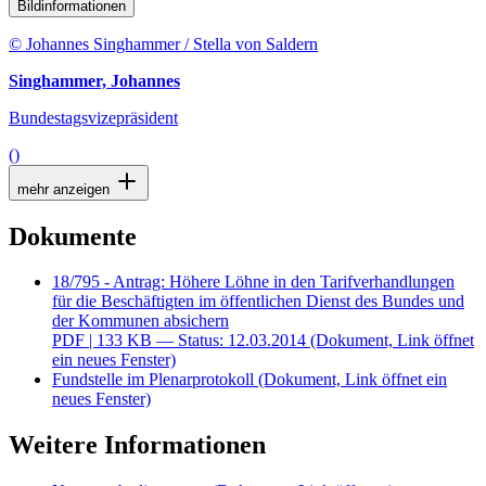
Bildinformationen
© Johannes Singhammer / Stella von Saldern
Singhammer, Johannes
Bundestagsvizepräsident
()
mehr anzeigen
Dokumente
18/795 - Antrag: Höhere Löhne in den Tarifverhandlungen
für die Beschäftigten im öffentlichen Dienst des Bundes und
der Kommunen absichern
PDF
| 133 KB — Status: 12.03.2014
(Dokument, Link öffnet
ein neues Fenster)
Fundstelle im Plenarprotokoll
(Dokument, Link öffnet ein
neues Fenster)
Weitere Informationen