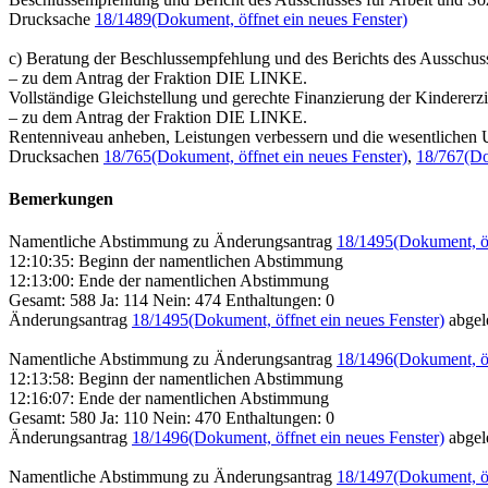
Drucksache
18/1489
(Dokument, öffnet ein neues Fenster)
c) Beratung der Beschlussempfehlung und des Berichts des Ausschusse
– zu dem Antrag der Fraktion DIE LINKE.
Vollständige Gleichstellung und gerechte Finanzierung der Kindererz
– zu dem Antrag der Fraktion DIE LINKE.
Rentenniveau anheben, Leistungen verbessern und die wesentlichen 
Drucksachen
18/765
(Dokument, öffnet ein neues Fenster)
,
18/767
(Do
Bemerkungen
Namentliche Abstimmung zu Änderungsantrag
18/1495
(Dokument, öf
12:10:35: Beginn der namentlichen Abstimmung
12:13:00: Ende der namentlichen Abstimmung
Gesamt: 588 Ja: 114 Nein: 474 Enthaltungen: 0
Änderungsantrag
18/1495
(Dokument, öffnet ein neues Fenster)
abgel
Namentliche Abstimmung zu Änderungsantrag
18/1496
(Dokument, öf
12:13:58: Beginn der namentlichen Abstimmung
12:16:07: Ende der namentlichen Abstimmung
Gesamt: 580 Ja: 110 Nein: 470 Enthaltungen: 0
Änderungsantrag
18/1496
(Dokument, öffnet ein neues Fenster)
abgel
Namentliche Abstimmung zu Änderungsantrag
18/1497
(Dokument, öf