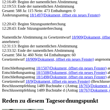
12:16:49: Beginn der namentlichen Abstimmung
12:19:53: Ende der namentlichen Abstimmung
Gesamt: 588 Ja: 115 Nein: 473 Enthaltungen: 0
Änderungsantrag
18/1497
(Dokument, öffnet ein neues Fenster)
12:20:43: Beginn Sitzungsunterbrechung
12:28:43: Ende Sitzungsunterbrechung
Namentliche Abstimmung zu Gesetzentwurf
18/909
(Dokument, öffnet
annehmen)
12:31:13: Beginn der namentlichen Abstimmung
12:33:32: Ende der namentlichen Abstimmung
Gesamt: 584 Ja: 460 Nein: 64 Enthaltungen: 60
Gesetzentwurf
18/909
(Dokument, öffnet ein neues Fenster)
angenom
Entschließungsantrag
18/1507
(Dokument, öffnet ein neues Fenster)
a
Entschließungsantrag
18/1508
(Dokument, öffnet ein neues Fenster)
a
Entschließungsantrag
18/1498
(Dokument, öffnet ein neues Fenster)
a
Gesetzentwurf
18/9
(Dokument, öffnet ein neues Fenster)
(Beschluss
Beschlussempfehlung 1489 Buchstabe c (Antrag
18/765
(Dokument, ö
Beschlussempfehlung 1489 Buchstabe d (Antrag
18/767
(Dokument, ö
Reden zu diesem Tagesordnungspunkt