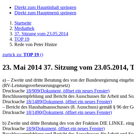
Direkt zum Hauptinhalt springen
Direkt zum Hauptmenü springen
Startseite
Mediathek
37. Sitzung vom 23.05.2014
TOP 19
Rede von Peter Hintze
zurück zu:
TOP 19
()
23. Mai 2014
37. Sitzung vom 23.05.2014, 
a) – Zweite und dritte Beratung des von der Bundesregierung eingebr
(RV-Leistungsverbesserungsgesetz)
Drucksache
18/909
(Dokument, öffnet ein neues Fenster)
Beschlussempfehlung und Bericht des Ausschusses für Arbeit und Soz
Drucksache
18/1489
(Dokument, öffnet ein neues Fenster)
– Bericht des Haushaltsausschusses (8. Ausschuss) gemäß § 96 der 
Drucksache
18/1490
(Dokument, öffnet ein neues Fenster)
b) Zweite und dritte Beratung des von der Fraktion DIE LINKE. ein
Drucksache
18/9
(Dokument, öffnet ein neues Fenster)
Beschlussempfehlung und Bericht des Ausschusses für Arbeit und Soz