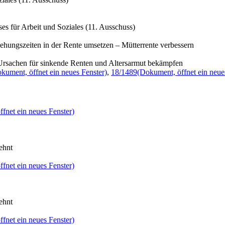
s für Arbeit und Soziales (11. Ausschuss)
iehungszeiten in der Rente umsetzen – Mütterrente verbessern
Ursachen für sinkende Renten und Altersarmut bekämpfen
kument, öffnet ein neues Fenster)
,
18/1489
(Dokument, öffnet ein neue
fnet ein neues Fenster)
ehnt
fnet ein neues Fenster)
ehnt
fnet ein neues Fenster)