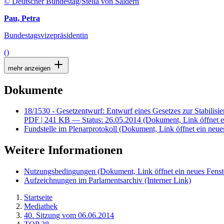
© Deutscher Bundestag/Stella von Saldern
Pau, Petra
Bundestagsvizepräsidentin
()
mehr anzeigen
Dokumente
18/1530 - Gesetzentwurf: Entwurf eines Gesetzes zur Stabilisi
PDF
| 241 KB — Status: 26.05.2014
(Dokument, Link öffnet e
Fundstelle im Plenarprotokoll
(Dokument, Link öffnet ein neues
Weitere Informationen
Nutzungsbedingungen
(Dokument, Link öffnet ein neues Fenst
Aufzeichnungen im Parlamentsarchiv
(Interner Link)
Startseite
Mediathek
40. Sitzung vom 06.06.2014