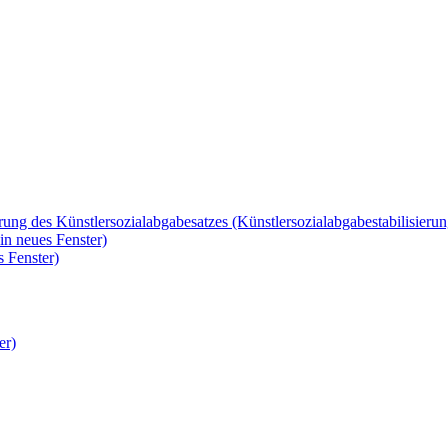
erung des Künstlersozialabgabesatzes (Künstlersozialabgabestabilisier
in neues Fenster)
 Fenster)
er)