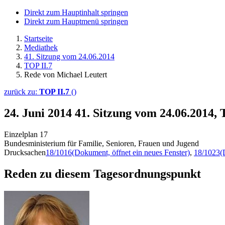
Direkt zum Hauptinhalt springen
Direkt zum Hauptmenü springen
Startseite
Mediathek
41. Sitzung vom 24.06.2014
TOP II.7
Rede von Michael Leutert
zurück zu:
TOP II.7
()
24. Juni 2014
41. Sitzung vom 24.06.2014,
Einzelplan 17
Bundesministerium für Familie, Senioren, Frauen und Jugend
Drucksachen
18/1016
(Dokument, öffnet ein neues Fenster)
,
18/1023
(
Reden zu diesem Tagesordnungspunkt