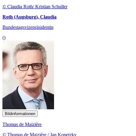
© Claudia Roth/ Kristian Schuller
Roth (Augsburg), Claudia
Bundestagsvizepräsidentin
()
Bildinformationen
Thomas de Maizière
© Thomas de Maizière / Jan Kopetzky