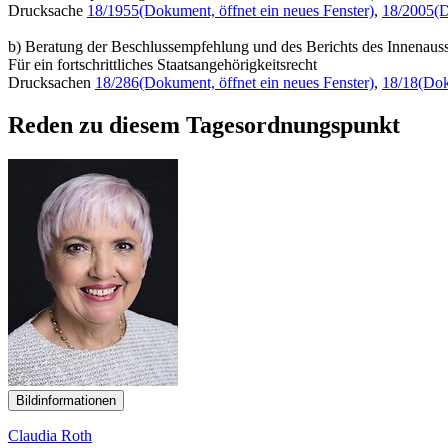
Drucksache
18/1955
(Dokument, öffnet ein neues Fenster)
,
18/2005
(D
b) Beratung der Beschlussempfehlung und des Berichts des Innenaus
Für ein fortschrittliches Staatsangehörigkeitsrecht
Drucksachen
18/286
(Dokument, öffnet ein neues Fenster)
,
18/18
(Dok
Reden zu diesem Tagesordnungspunkt
Bildinformationen
Claudia Roth