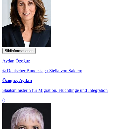
Bildinformationen
Aydan Özoğuz
© Deutscher Bundestag / Stella von Saldern
Özoguz, Aydan
Staatsministerin für Migration, Flüchtlinge und Integration
()