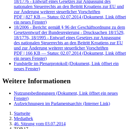
18/1776 - Entwurf eines Gesetzes zur Anpassung des
nationalen Steuerrechts an den Beitritt Kroatiens zur EU und
zur Änderung weiterer steuerlicher Vorschriften
PDF
| 827 KB — Status: 02.07.2014
(Dokument, Link öffnet
ein neues Fenster)
18/2006 - Bericht: gemäß § 96 der Geschäftsordnung zu dem
Gesetzentwurf der Bundesregierung - Drucksachen 18/1529,
18/1776, 18/1995 - Entwurf eines Gesetzes zur Anpassung
des nationalen Steuerrechts an den Beitritt Kroatiens zur EU
und zur Änderung weiterer steuerlicher Vorschriften
PDF
| 166 KB — Status: 02.07.2014
(Dokument, Link öffnet
ein neues Fenster)
Fundstelle im Plenarprotokoll
(Dokument, Link öffnet ein
neues Fenster)
Weitere Informationen
Nutzungsbedingungen
(Dokument, Link öffnet ein neues
Fenster)
Aufzeichnungen im Parlamentsarchiv
(Interner Link)
Startseite
Mediathek
46. Sitzung vom 03.07.2014
TOP 17