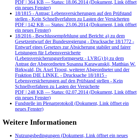
PDF
| 364 KB — Status: 18.06.2014
(Dokument, Link öffnet
ein neues Fenster)
18/1815 - Antrag: Lebensversicherungen auf den Prüfstand
stellen - Kein Schnellverfahren zu Lasten der Versicherten
PDF
| 142 KB — Status: 23.06.2014
(Dokument, Link öffnet
ein neues Fenster)
18/2016 - Beschlussempfehlung und Bericht: a) zu dem
Gesetzentwurf der Bundesregierung - Drucksache 18/1772 -
Entwurf eines Gesetzes zur Absicherung stabiler und fairer
Leistungen für Lebensversicherte
(Lebensversicherungsreformgesetz - LVRG) b) zu dem
Antrag der Abgeordneten Susanna Karawanskij, Matthias W.
Birkwald, Dr. Axel Troost, weiterer Abgeordneter und der
Fraktion DIE LINKE. - Drucksache 18/1815 -
Lebensversicherungen auf den Prüfstand stellen - Kein
Schnellverfahren zu Lasten der Versicherte
PDF
| 248 KB — Status: 02.07.2014
(Dokument, Link öffnet
ein neues Fenster)
Fundstelle im Plenarprotokoll
(Dokument, Link öffnet ein
neues Fenster)
Weitere Informationen
Nutzungsbedingungen
(Dokument, Link öffnet ein neues