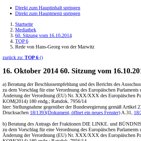
Direkt zum Hauptinhalt springen
Direkt zum Hauptmenü springen
Startseite
Mediathek
60. Sitzung vom 16.10.2014
TOP 6
Rede von Hans-Georg von der Marwitz
zurück zu:
TOP 6
()
16. Oktober 2014
60. Sitzung vom 16.10.2
a) Beratung der Beschlussempfehlung und des Berichts des Ausschus
zu dem Vorschlag für eine Verordnung des Europäischen Parlaments 
Änderung der Verordnung (EU) Nr. XXX/XXX des Europäischen Parla
KOM(2014) 180 endg.; Ratsdok. 7956/14
hier: Stellungnahme gegenüber der Bundesregierung gemäß Artikel 2
Drucksachen
18/1393
(Dokument, öffnet ein neues Fenster)
A.31,
18/
b) Beratung des Antrags der Fraktionen DIE LINKE. und BÜND
zu dem Vorschlag für eine Verordnung des Europäischen Parlaments 
Änderung der Verordnung (EU) Nr. XXX/XXX des Europäischen Parla
KOM(2014) 180 endg.; Ratsdok. 7956/14